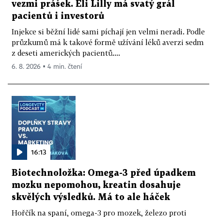
vezmi prášek. Eli Lilly má svatý grál
pacientů i investorů
Injekce si běžní lidé sami píchají jen velmi neradi. Podle
průzkumů má k takové formě užívání léků averzi sedm
z deseti amerických pacientů....
6. 8. 2026 ▪ 4 min. čtení
16:13
Biotechnoložka: Omega-3 před úpadkem
mozku nepomohou, kreatin dosahuje
skvělých výsledků. Má to ale háček
Hořčík na spaní, omega-3 pro mozek, železo proti