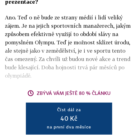
prezentace?
Ano. Teď o ně bude ze strany médií i lidí veliký
zájem. Je na jejich sportovních manažerech, jakým
způsobem efektivně využijí to období slávy na
pomyslném Olympu. Teď je možnost sklízet úrodu,
ale stejně jako v zemědělství, je i ve sportu tento
čas omezený. Za chvíli už budou nové akce a trend
bude klesající. Doba hojnosti trvá pár měsíců po
olympiádě.
ZBÝVÁ VÁM JEŠTĚ 80 % ČLÁNKU
Číst dál za
40 Kč
na první dva měsíce