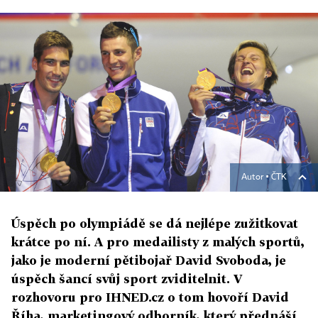
Autor ▪
ČTK
Úspěch po olympiádě se dá nejlépe zužitkovat
krátce po ní. A pro medailisty z malých sportů,
jako je moderní pětibojař David Svoboda, je
úspěch šancí svůj sport zviditelnit. V
rozhovoru pro IHNED.cz o tom hovoří David
Říha, marketingový odborník, který přednáší