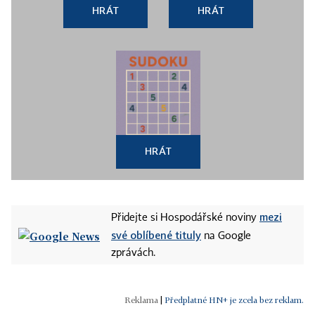
HRÁT
HRÁT
HRÁT
mezi
Přidejte si Hospodářské noviny
své oblíbené tituly
na Google
zprávách.
|
Předplatné HN+ je zcela bez reklam.