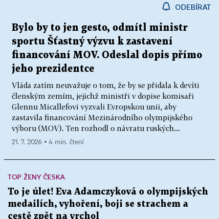
ODEBÍRAT
Bylo by to jen gesto, odmítl ministr
sportu Šťastný výzvu k zastavení
financování MOV. Odeslal dopis přímo
jeho prezidentce
Vláda zatím neuvažuje o tom, že by se přidala k devíti
členským zemím, jejichž ministři v dopise komisaři
Glennu Micallefovi vyzvali Evropskou unii, aby
zastavila financování Mezinárodního olympijského
výboru (MOV). Ten rozhodl o návratu ruských...
21. 7. 2026 ▪ 4 min. čtení
TOP ŽENY ČESKA
To je úlet! Eva Adamczyková o olympijských
medailích, vyhoření, boji se strachem a
cestě zpět na vrchol