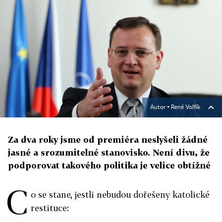
Autor ▪
René Volfík
Za dva roky jsme od premiéra neslyšeli žádné
jasné a srozumitelné stanovisko. Není divu, že
podporovat takového politika je velice obtížné
C
o se stane, jestli nebudou dořešeny katolické
restituce: