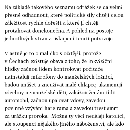
Na základě takového seznamu odrážek se dá velmi
přesně odhadnout, které politické síly chtějí celou
záležitost rychle dořešit a které jí chtějí
protahovat donekonečna. A pohled na postoje
jednotlivých stran a uskupení teorii potvrzuje.
Vlastně je to o maličko složitější, protože
v Čechách existuje obava z toho, že inkviziční
hlídky začnou lidem kontrolovat počítače,
nainstalují mikrofony do manželských ložnicí,
budou unášet a zneužívat malé chlapce, ukamenují
všechny nemanželské děti, zakážou ženám řídit
automobil, začnou upalovat vdovy, zavedou
povinné vzývání hare rama a zavedou trest smrti
za urážku proroka. Možná ty věci nedělají katolíci,
ale stoupenci nějakého jiného náboženství, ale kdo