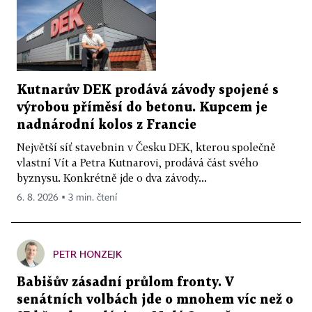
Kutnarův DEK prodává závody spojené s
výrobou příměsí do betonu. Kupcem je
nadnárodní kolos z Francie
Největší síť stavebnin v Česku DEK, kterou společně
vlastní Vít a Petra Kutnarovi, prodává část svého
byznysu. Konkrétně jde o dva závody...
6. 8. 2026 ▪ 3 min. čtení
PETR HONZEJK
Babišův zásadní průlom fronty. V
senátních volbách jde o mnohem víc než o