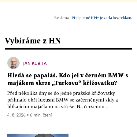
|
Předplatné HN+ je zcela bez reklam.
Vybíráme z HN
JAN KUBITA
Hledá se papaláš. Kdo jel v černém BMW s
majákem skrze „Turkovu“ křižovatku?
Před několika dny se do jedné pražské křižovatky
přihnalo obří luxusní BMW se začerněnými skly a
blikajícím majáčkem na střeše. Na červenou...
4. 8. 2026 ▪ 6 min. čtení