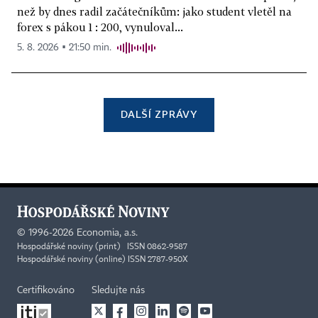
než by dnes radil začátečníkům: jako student vletěl na
forex s pákou 1 : 200, vynuloval...
5. 8. 2026 ▪ 21:50 min.
DALŠÍ ZPRÁVY
©
1996-2026
Economia, a.s.
Hospodářské noviny (print) ISSN 0862-9587
Hospodářské noviny (online) ISSN 2787-950X
Certifikováno
Sledujte nás