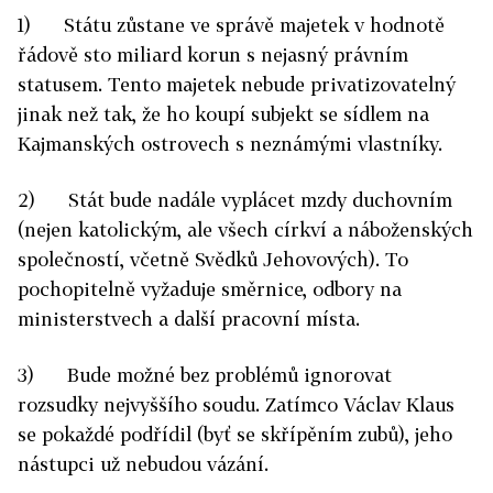
1) Státu zůstane ve správě majetek v hodnotě
řádově sto miliard korun s nejasný právním
statusem. Tento majetek nebude privatizovatelný
jinak než tak, že ho koupí subjekt se sídlem na
Kajmanských ostrovech s neznámými vlastníky.
2) Stát bude nadále vyplácet mzdy duchovním
(nejen katolickým, ale všech církví a náboženských
společností, včetně Svědků Jehovových). To
pochopitelně vyžaduje směrnice, odbory na
ministerstvech a další pracovní místa.
3) Bude možné bez problémů ignorovat
rozsudky nejvyššího soudu. Zatímco Václav Klaus
se pokaždé podřídil (byť se skřípěním zubů), jeho
nástupci už nebudou vázání.