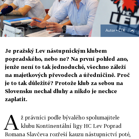
Autor ▪
ČTK
Je pražský Lev nástupnickým klubem
popradského, nebo ne? Na první pohled ano,
jenže není to tak jednoduché, všechno záleží
na majetkových převodech a úředničině. Proč
je to tak důležité? Protože klub za sebou na
Slovensku nechal dluhy a nikdo je nechce
zaplatit.
A
ž právníci podle bývalého spolumajitele
klubu Kontinentální ligy HC Lev Poprad
Romana Slavčeva rozřeší kauzu nástupnictví poté,