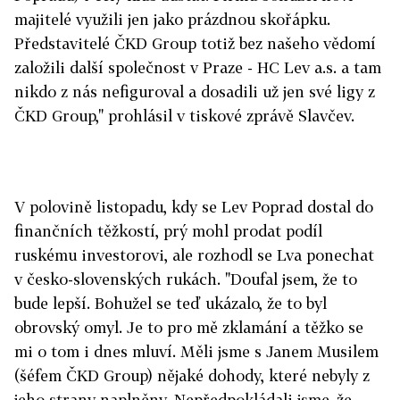
majitelé využili jen jako prázdnou skořápku.
Představitelé ČKD Group totiž bez našeho vědomí
založili další společnost v Praze - HC Lev a.s. a tam
nikdo z nás nefiguroval a dosadili už jen své ligy z
ČKD Group," prohlásil v tiskové zprávě Slavčev.
V polovině listopadu, kdy se Lev Poprad dostal do
finančních těžkostí, prý mohl prodat podíl
ruskému investorovi, ale rozhodl se Lva ponechat
v česko-slovenských rukách. "Doufal jsem, že to
bude lepší. Bohužel se teď ukázalo, že to byl
obrovský omyl. Je to pro mě zklamání a těžko se
mi o tom i dnes mluví. Měli jsme s Janem Musilem
(šéfem ČKD Group) nějaké dohody, které nebyly z
jeho strany naplněny. Nepředpokládali jsme, že