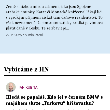
Země s nízkou mírou zdanění, jako jsou Spojené
arabské emiráty, Katar či Monacké knížectví, lákají lidi
s vysokým příjmem získat tam daňové rezidentství. To
však neznamená, že jim automaticky zaniká povinnost
platit daně v Česku. Té se zbavit je...
22. 2. 2026 ▪ 9 min. čtení
Vybíráme z HN
JAN KUBITA
Hledá se papaláš. Kdo jel v černém BMW s
majákem skrze „Turkovu“ křižovatku?