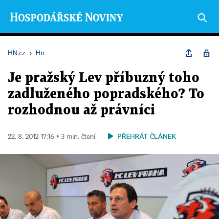
HN.cz
›
Hn
Je pražský Lev příbuzný toho
zadluženého popradského? To
rozhodnou až právníci
PŘEHRÁT ČLÁNEK
22. 8. 2012 17:16 ▪ 3 min. čtení