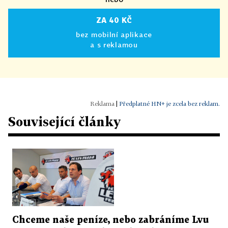
ZA 40 KČ
bez mobilní aplikace
a s reklamou
|
Předplatné HN+ je zcela bez reklam.
Související články
Chceme naše peníze, nebo zabráníme Lvu