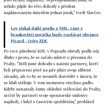
někdo půjde do této dohody s předem
naplánovaným úmyslem jednat jinak," tvrdí Slavčev.
Lev získal další posilu z NHL, rány v
brankovišti nováčka bude rozdávat obránce
Picard
- čtěte ZDE
Po roce působení KHL v Popradu zůstaly podle něj
dluhy i proto, že se začalo mluvit o přesunu do
Prahy. "Měli jsme dohodu s našimi partnery, kteří
byli připraveni ještě na jaře plnit svoje slíbené
závazky, ale to by se nesměli dozvědět v únoru, že
se klub stěhuje. V tom momentu všechno padlo.
Kdyby nenastaly šumy ohledně stěhování do Prahy,
určitě by partneři svoje sponzorské smlouvy
naplnili, i když s časovým zpožděním," prohlásil