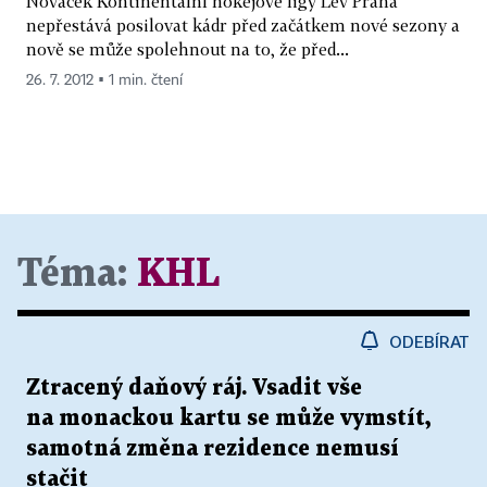
Nováček Kontinentální hokejové ligy Lev Praha
nepřestává posilovat kádr před začátkem nové sezony a
nově se může spolehnout na to, že před...
26. 7. 2012 ▪ 1 min. čtení
Téma:
KHL
ODEBÍRAT
Ztracený daňový ráj. Vsadit vše
na monackou kartu se může vymstít,
samotná změna rezidence nemusí
stačit