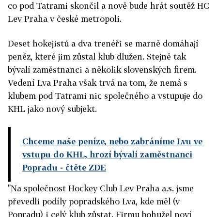
co pod Tatrami skončil a nově bude hrát soutěž HC
Lev Praha v české metropoli.
Deset hokejistů a dva trenéři se marně domáhají
peněz, které jim zůstal klub dlužen. Stejně tak
bývalí zaměstnanci a několik slovenských firem.
Vedení Lva Praha však trvá na tom, že nemá s
klubem pod Tatrami nic společného a vstupuje do
KHL jako nový subjekt.
Chceme naše peníze, nebo zabráníme Lvu ve
vstupu do KHL, hrozí bývalí zaměstnanci
Popradu
- čtěte ZDE
"Na společnost Hockey Club Lev Praha a.s. jsme
převedli podíly popradského Lva, kde měl (v
Popradu) i celý klub zůstat. Firmu bohužel noví