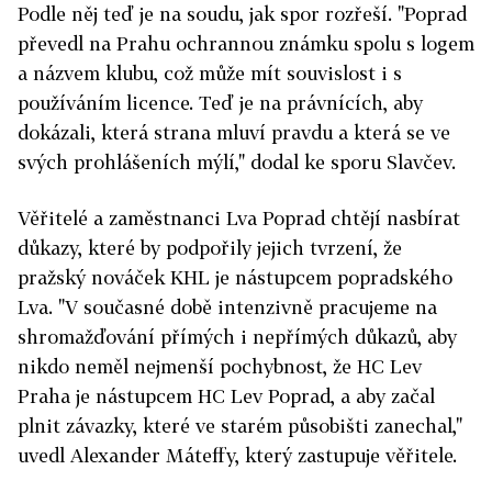
Podle něj teď je na soudu, jak spor rozřeší. "Poprad
převedl na Prahu ochrannou známku spolu s logem
a názvem klubu, což může mít souvislost i s
používáním licence. Teď je na právnících, aby
dokázali, která strana mluví pravdu a která se ve
svých prohlášeních mýlí," dodal ke sporu Slavčev.
Věřitelé a zaměstnanci Lva Poprad chtějí nasbírat
důkazy, které by podpořily jejich tvrzení, že
pražský nováček KHL je nástupcem popradského
Lva. "V současné době intenzivně pracujeme na
shromažďování přímých i nepřímých důkazů, aby
nikdo neměl nejmenší pochybnost, že HC Lev
Praha je nástupcem HC Lev Poprad, a aby začal
plnit závazky, které ve starém působišti zanechal,"
uvedl Alexander Máteffy, který zastupuje věřitele.