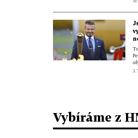
19.
J
v
n
To
Pe
ol
3. 
Vybíráme z H