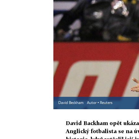
David Beckham
Autor ▪
Reuters
David Backham opět ukázal
Anglický fotbalista se na 