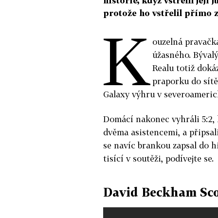
historie, když vstřelil její j
protože ho vstřelil přímo z
K
ouzelná pravačk
úžasného. Býval
Realu totiž doká
praporku do sít
Galaxy výhru v severoameri
Domácí nakonec vyhráli 5:2, 
dvěma asistencemi, a připsal
se navíc brankou zapsal do hi
tisící v soutěži, podívejte se.
David Beckham Sco