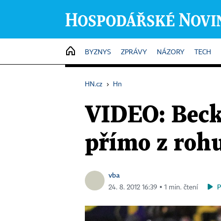
HOME
BYZNYS
ZPRÁVY
NÁZORY
TECH
HN.cz
›
Hn
VIDEO: Beck
přímo z rohu
vba
24. 8. 2012 16:39 ▪ 1 min. čtení