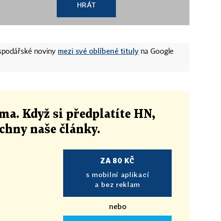
HRÁT
mezi své oblíbené tituly
ospodářské noviny
na Google
ma. Když si předplatíte HN,
echny naše články
.
ZA 80 KČ
s mobilní aplikací
a bez reklam
nebo