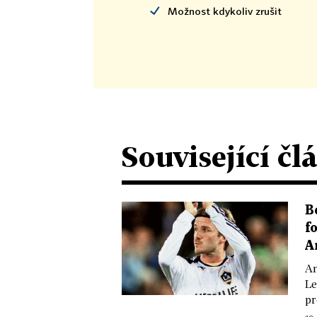
Možnost kdykoliv zrušit
Související čl
B
f
A
An
Le
pr