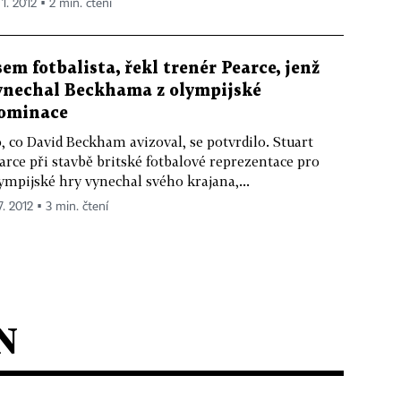
 1. 2012 ▪ 2 min. čtení
sem fotbalista, řekl trenér Pearce, jenž
ynechal Beckhama z olympijské
ominace
, co David Beckham avizoval, se potvrdilo. Stuart
arce při stavbě britské fotbalové reprezentace pro
ympijské hry vynechal svého krajana,...
7. 2012 ▪ 3 min. čtení
N