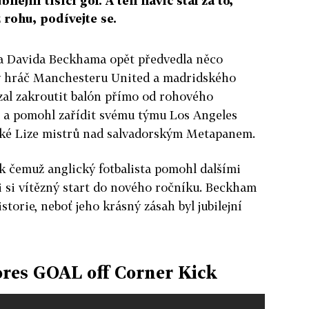
ubilejní tisící gól. A ten navíc stál za to,
 rohu, podívejte se.
a Davida Beckhama opět předvedla něco
ý hráč Manchesteru United a madridského
zal zakroutit balón přímo od rohového
ě a pomohl zařídit svému týmu Los Angeles
cké Lize mistrů nad salvadorským Metapanem.
k čemuž anglický fotbalista pomohl dalšími
i si vítězný start do nového ročníku. Beckham
storie, neboť jeho krásný zásah byl jubilejní
res GOAL off Corner Kick