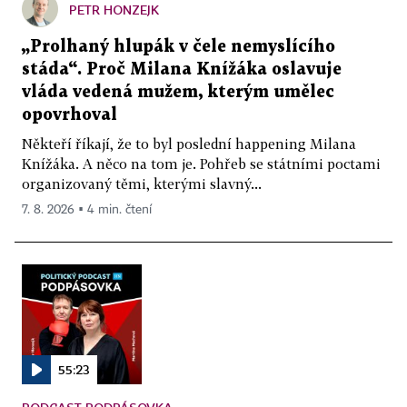
PETR HONZEJK
„Prolhaný hlupák v čele nemyslícího
stáda“. Proč Milana Knížáka oslavuje
vláda vedená mužem, kterým umělec
opovrhoval
Někteří říkají, že to byl poslední happening Milana
Knížáka. A něco na tom je. Pohřeb se státními poctami
organizovaný těmi, kterými slavný...
7. 8. 2026 ▪ 4 min. čtení
55:23