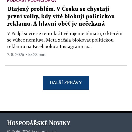
PODCAST PODPÁSOVKA
Utajený problém. V Česku se chystají
první volby, kdy sítě blokují politickou
reklamu. A hlavní oběť je nečekaná
V Podpásovce se tentokrát věnujeme tématu, o kterém
se vůbec nemluví. Meta začala blokovat politickou
reklamu na Facebooku a Instagramu a...
7. 8. 2026 ▪ 55:23 min.
DALŠÍ ZPRÁVY
©
1996-2026
Economia, a.s.