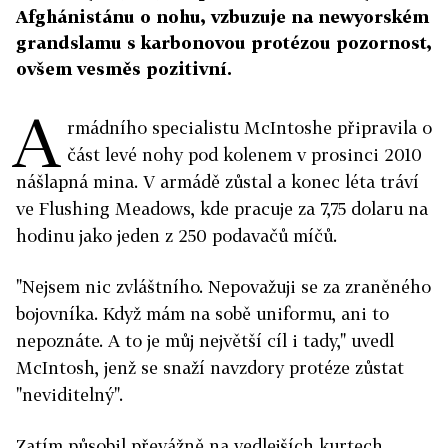
Afghánistánu o nohu, vzbuzuje na newyorském
grandslamu s karbonovou protézou pozornost,
ovšem vesměs pozitivní.
A
rmádního specialistu McIntoshe připravila o
část levé nohy pod kolenem v prosinci 2010
nášlapná mina. V armádě zůstal a konec léta tráví
ve Flushing Meadows, kde pracuje za 7,75 dolaru na
hodinu jako jeden z 250 podavačů míčů.
"Nejsem nic zvláštního. Nepovažuji se za zraněného
bojovníka. Když mám na sobě uniformu, ani to
nepoznáte. A to je můj největší cíl i tady," uvedl
McIntosh, jenž se snaží navzdory protéze zůstat
"neviditelný".
Zatím působil převážně na vedlejších kurtech,