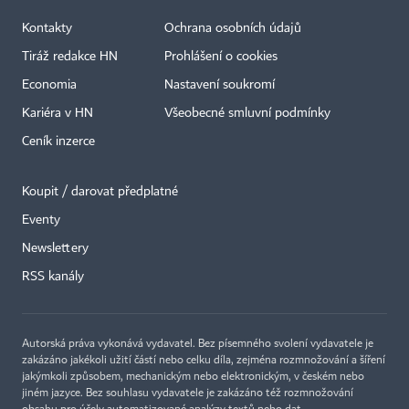
Kontakty
Ochrana osobních údajů
Tiráž redakce HN
Prohlášení o cookies
Economia
Nastavení soukromí
Kariéra v HN
Všeobecné smluvní podmínky
Ceník inzerce
Koupit / darovat předplatné
Eventy
×
Newslettery
RSS kanály
Autorská práva vykonává vydavatel. Bez písemného svolení vydavatele je
zakázáno jakékoli užití částí nebo celku díla, zejména rozmnožování a šíření
jakýmkoli způsobem, mechanickým nebo elektronickým, v českém nebo
jiném jazyce. Bez souhlasu vydavatele je zakázáno též rozmnožování