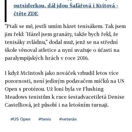
outsiderkou, dál jdou Šafářová i Kvitová
-
čtěte ZDE
"Ptali se mě, jestli umím házet tenisákem. Tak jsem
jim řekl: 'Házel jsem granáty, takže bych řekl, že
tenisáky zvládnu," dodal muž, jenž se na střední
škole věnoval atletice a nyní uvažuje o účasti na
paralympijských hrách v roce 2016.
I když McIntosh jako nováček vzbudil letos více
pozornosti, není jediným podavačem míčků na US
Open s protézou. Už loni byla ve Flushing
Meadows tenistům k ruce šestadvacetiletá Denise
Castelliová, jež působí i na letošním turnaji.
#US Open
#tenis
#veterán