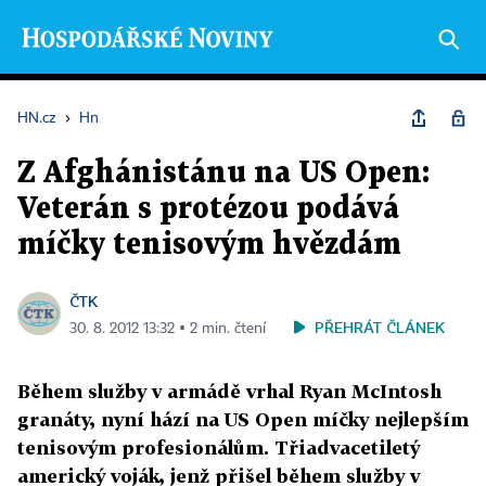
HN.cz
›
Hn
Z Afghánistánu na US Open:
Veterán s protézou podává
míčky tenisovým hvězdám
ČTK
PŘEHRÁT ČLÁNEK
30. 8. 2012 13:32 ▪ 2 min. čtení
Během služby v armádě vrhal Ryan McIntosh
granáty, nyní hází na US Open míčky nejlepším
tenisovým profesionálům. Třiadvacetiletý
americký voják, jenž přišel během služby v