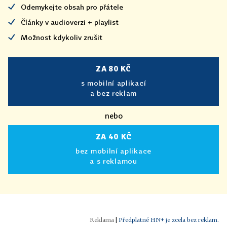
Odemykejte obsah pro přátele
Články v audioverzi + playlist
Možnost kdykoliv zrušit
ZA 80 KČ
s mobilní aplikací
a bez reklam
nebo
ZA 40 KČ
bez mobilní aplikace
a s reklamou
|
Předplatné HN+ je zcela bez reklam.