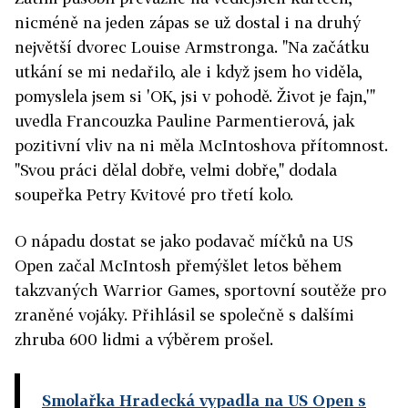
nicméně na jeden zápas se už dostal i na druhý
největší dvorec Louise Armstronga. "Na začátku
utkání se mi nedařilo, ale i když jsem ho viděla,
pomyslela jsem si 'OK, jsi v pohodě. Život je fajn,'"
uvedla Francouzka Pauline Parmentierová, jak
pozitivní vliv na ni měla McIntoshova přítomnost.
"Svou práci dělal dobře, velmi dobře," dodala
soupeřka Petry Kvitové pro třetí kolo.
O nápadu dostat se jako podavač míčků na US
Open začal McIntosh přemýšlet letos během
takzvaných Warrior Games, sportovní soutěže pro
zraněné vojáky. Přihlásil se společně s dalšími
zhruba 600 lidmi a výběrem prošel.
Smolařka Hradecká vypadla na US Open s