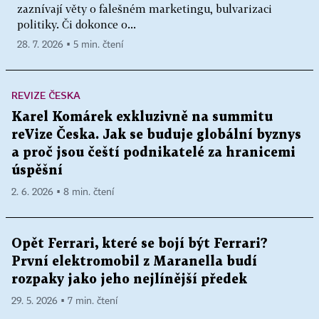
zaznívají věty o falešném marketingu, bulvarizaci
politiky. Či dokonce o...
28. 7. 2026 ▪ 5 min. čtení
REVIZE ČESKA
Karel Komárek exkluzivně na summitu
reVize Česka. Jak se buduje globální byznys
a proč jsou čeští podnikatelé za hranicemi
úspěšní
2. 6. 2026 ▪ 8 min. čtení
Opět Ferrari, které se bojí být Ferrari?
První elektromobil z Maranella budí
rozpaky jako jeho nejlínější předek
29. 5. 2026 ▪ 7 min. čtení