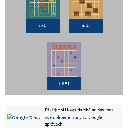
HRÁT
HRÁT
HRÁT
mezi
Přidejte si Hospodářské noviny
své oblíbené tituly
na Google
zprávách.