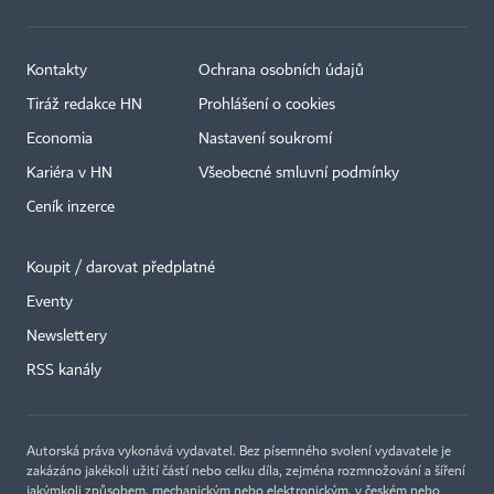
Kontakty
Ochrana osobních údajů
Tiráž redakce HN
Prohlášení o cookies
Economia
Nastavení soukromí
Kariéra v HN
Všeobecné smluvní podmínky
Ceník inzerce
Koupit / darovat předplatné
Eventy
×
Newslettery
RSS kanály
Autorská práva vykonává vydavatel. Bez písemného svolení vydavatele je
zakázáno jakékoli užití částí nebo celku díla, zejména rozmnožování a šíření
jakýmkoli způsobem, mechanickým nebo elektronickým, v českém nebo