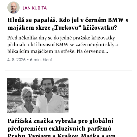
JAN KUBITA
Hledá se papaláš. Kdo jel v černém BMW s
majákem skrze „Turkovu“ křižovatku?
Před několika dny se do jedné pražské křižovatky
přihnalo obří luxusní BMW se začerněnými skly a
blikajícím majáčkem na střeše. Na červenou...
4. 8. 2026 ▪ 6 min. čtení
Pařížská značka vybrala pro globální
předpremiéru exkluzivních parfémů
Prahu, Varšavu a Krakov. Matka a syn