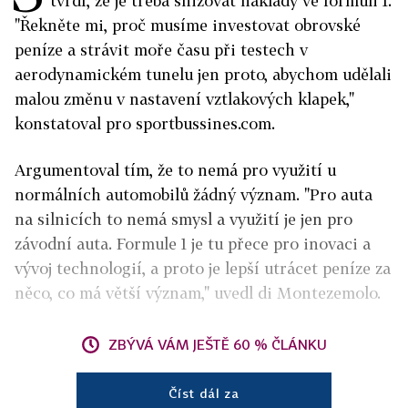
tvrdí, že je třeba snižovat náklady ve formuli 1.
"Řekněte mi, proč musíme investovat obrovské
peníze a strávit moře času při testech v
aerodynamickém tunelu jen proto, abychom udělali
malou změnu v nastavení vztlakových klapek,"
konstatoval pro sportbussines.com.
Argumentoval tím, že to nemá pro využití u
normálních automobilů žádný význam. "Pro auta
na silnicích to nemá smysl a využití je jen pro
závodní auta. Formule 1 je tu přece pro inovaci a
vývoj technologií, a proto je lepší utrácet peníze za
něco, co má větší význam," uvedl di Montezemolo.
ZBÝVÁ VÁM JEŠTĚ 60 % ČLÁNKU
Číst dál za