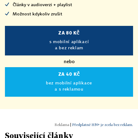
Články v audioverzi + playlist
Možnost kdykoliv zrušit
ZA 80 KČ
s mobilní aplikací
a bez reklam
nebo
ZA 40 KČ
bez mobilní aplikace
a s reklamou
|
Předplatné HN+ je zcela bez reklam.
Související články