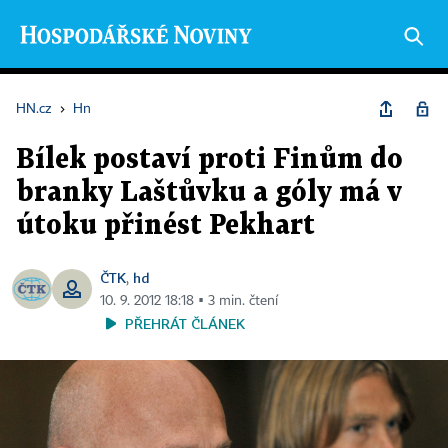
HN.cz
›
Hn
Bílek postaví proti Finům do
branky Laštůvku a góly má v
útoku přinést Pekhart
ČTK
hd
,
10. 9. 2012 18:18 ▪ 3 min. čtení
PŘEHRÁT ČLÁNEK