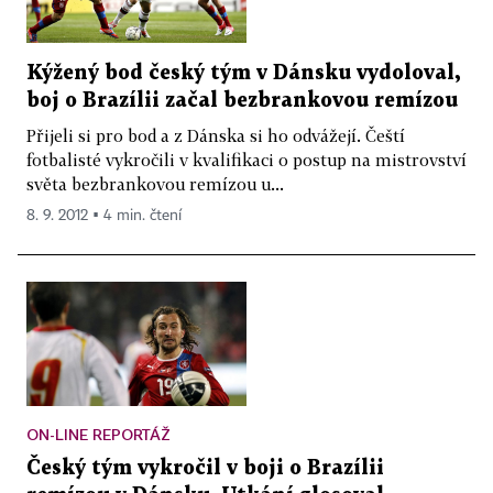
Kýžený bod český tým v Dánsku vydoloval,
boj o Brazílii začal bezbrankovou remízou
Přijeli si pro bod a z Dánska si ho odvážejí. Čeští
fotbalisté vykročili v kvalifikaci o postup na mistrovství
světa bezbrankovou remízou u...
8. 9. 2012 ▪ 4 min. čtení
ON-LINE REPORTÁŽ
Český tým vykročil v boji o Brazílii