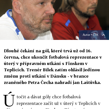
Autor ▪
ČTK
Dlouhé čekání na gól, které trvá už od 16.
června, chce ukončit fotbalová reprezentace v
úterý v přípravném utkání s Finskem v
Teplicích. Trenér Bílek zatím ohlásil jedinou
změnu proti utkání v Dánsku - v brance
zraněného Petra Čecha nahradí jan Laštůvka.
Ú
točit a dávat góly chce fotbalová
reprezentace začít už v úterý v Teplicích v