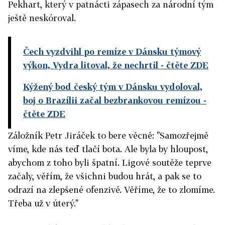
Pekhart, který v patnácti zápasech za národní tým
ještě neskóroval.
Čech vyzdvihl po remíze v Dánsku týmový
výkon, Vydra litoval, že nechrtil
- čtěte ZDE
Kýžený bod český tým v Dánsku vydoloval,
boj o Brazílii začal bezbrankovou remízou
-
čtěte ZDE
Záložník Petr Jiráček to bere věcně: "Samozřejmě
víme, kde nás teď tlačí bota. Ale byla by hloupost,
abychom z toho byli špatní. Ligové soutěže teprve
začaly, věřím, že všichni budou hrát, a pak se to
odrazí na zlepšené ofenzivě. Věříme, že to zlomíme.
Třeba už v úterý."