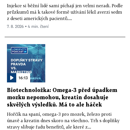
Injekce si běžní lidé sami píchají jen velmi neradi. Podle
průzkumů má k takové formě užívání léků averzi sedm
z deseti amerických pacientů....
7. 8. 2026 ▪ 4 min. čtení
16:13
Biotechnoložka: Omega-3 před úpadkem
mozku nepomohou, kreatin dosahuje
skvělých výsledků. Má to ale háček
Hořčík na spaní, omega-3 pro mozek, železo proti
únavě a kreatin dnes skoro na všechno. Trh s doplňky
stravy slibuje řadu benefitů, ale které z...