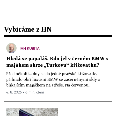
Vybíráme z HN
JAN KUBITA
Hledá se papaláš. Kdo jel v černém BMW s
majákem skrze „Turkovu“ křižovatku?
Před několika dny se do jedné pražské křižovatky
přihnalo obří luxusní BMW se začerněnými skly a
blikajícím majáčkem na střeše. Na červenou...
4. 8. 2026 ▪ 6 min. čtení