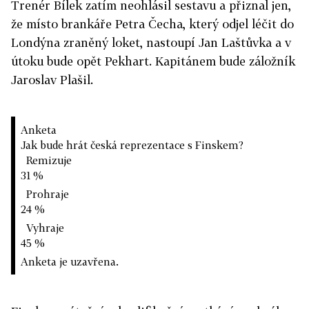
Trenér Bílek zatím neohlásil sestavu a přiznal jen,
že místo brankáře Petra Čecha, který odjel léčit do
Londýna zraněný loket, nastoupí Jan Laštůvka a v
útoku bude opět Pekhart. Kapitánem bude záložník
Jaroslav Plašil.
Anketa
Jak bude hrát česká reprezentace s Finskem?
Remizuje
31 %
Prohraje
24 %
Vyhraje
45 %
Anketa je uzavřena.