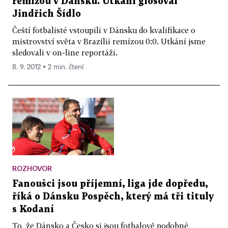
remízou v Dánsku. Utkání glosoval
Jindřich Šídlo
Čeští fotbalisté vstoupili v Dánsku do kvalifikace o
mistrovství světa v Brazílii remízou 0:0. Utkání jsme
sledovali v on-line reportáži.
8. 9. 2012 ▪ 2 min. čtení
ROZHOVOR
Fanoušci jsou příjemní, liga jde dopředu,
říká o Dánsku Pospěch, který má tři tituly
s Kodaní
To, že Dánsko a Česko si jsou fotbalově podobné,