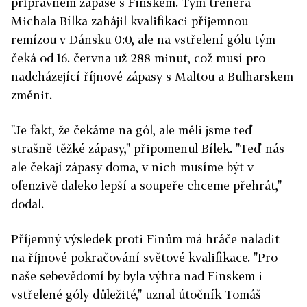
přípravném zápase s Finskem. Tým trenéra
Michala Bílka zahájil kvalifikaci příjemnou
remízou v Dánsku 0:0, ale na vstřelení gólu tým
čeká od 16. června už 288 minut, což musí pro
nadcházející říjnové zápasy s Maltou a Bulharskem
změnit.
"Je fakt, že čekáme na gól, ale měli jsme teď
strašně těžké zápasy," připomenul Bílek. "Teď nás
ale čekají zápasy doma, v nich musíme být v
ofenzivě daleko lepší a soupeře chceme přehrát,"
dodal.
Příjemný výsledek proti Finům má hráče naladit
na říjnové pokračování světové kvalifikace. "Pro
naše sebevědomí by byla výhra nad Finskem i
vstřelené góly důležité," uznal útočník Tomáš