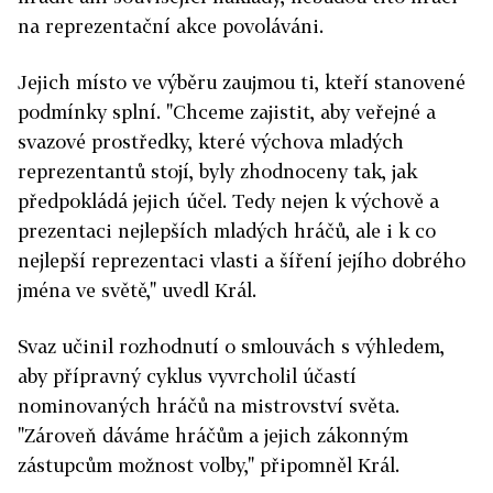
na reprezentační akce povoláváni.
Jejich místo ve výběru zaujmou ti, kteří stanovené
podmínky splní. "Chceme zajistit, aby veřejné a
svazové prostředky, které výchova mladých
reprezentantů stojí, byly zhodnoceny tak, jak
předpokládá jejich účel. Tedy nejen k výchově a
prezentaci nejlepších mladých hráčů, ale i k co
nejlepší reprezentaci vlasti a šíření jejího dobrého
jména ve světě," uvedl Král.
Svaz učinil rozhodnutí o smlouvách s výhledem,
aby přípravný cyklus vyvrcholil účastí
nominovaných hráčů na mistrovství světa.
"Zároveň dáváme hráčům a jejich zákonným
zástupcům možnost volby," připomněl Král.