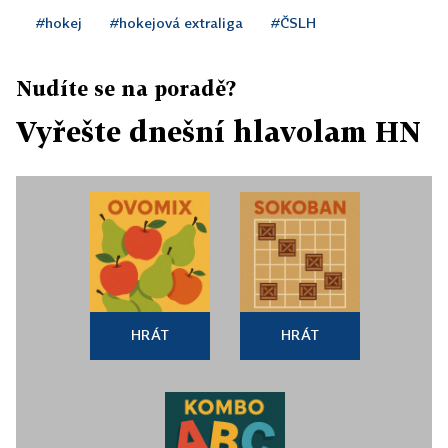
#hokej
#hokejová extraliga
#ČSLH
Nudíte se na poradě?
Vyřešte dnešní hlavolam HN
HRÁT
HRÁT