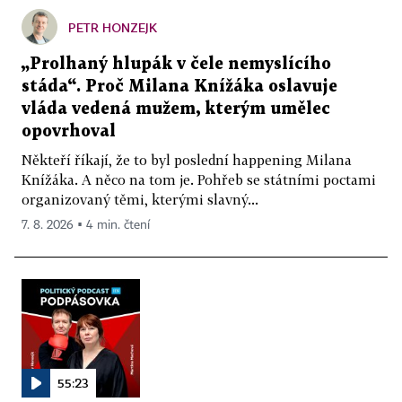
PETR HONZEJK
„Prolhaný hlupák v čele nemyslícího
stáda“. Proč Milana Knížáka oslavuje
vláda vedená mužem, kterým umělec
opovrhoval
Někteří říkají, že to byl poslední happening Milana
Knížáka. A něco na tom je. Pohřeb se státními poctami
organizovaný těmi, kterými slavný...
7. 8. 2026 ▪ 4 min. čtení
55:23