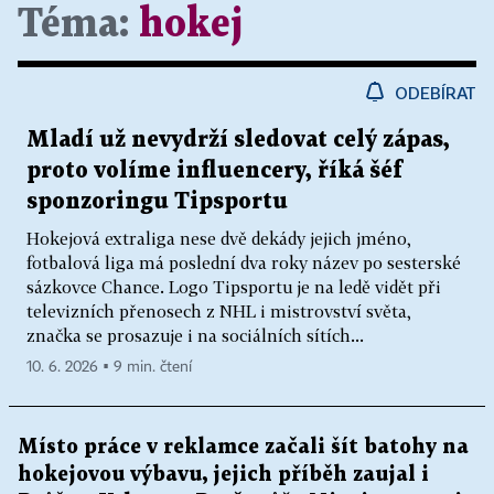
Téma:
hokej
ODEBÍRAT
Mladí už nevydrží sledovat celý zápas,
proto volíme influencery, říká šéf
sponzoringu Tipsportu
Hokejová extraliga nese dvě dekády jejich jméno,
fotbalová liga má poslední dva roky název po sesterské
sázkovce Chance. Logo Tipsportu je na ledě vidět při
televizních přenosech z NHL i mistrovství světa,
značka se prosazuje i na sociálních sítích...
10. 6. 2026 ▪ 9 min. čtení
Místo práce v reklamce začali šít batohy na
hokejovou výbavu, jejich příběh zaujal i