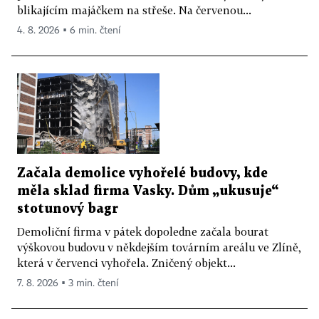
blikajícím majáčkem na střeše. Na červenou...
4. 8. 2026 ▪ 6 min. čtení
Začala demolice vyhořelé budovy, kde
měla sklad firma Vasky. Dům „ukusuje“
stotunový bagr
Demoliční firma v pátek dopoledne začala bourat
výškovou budovu v někdejším továrním areálu ve Zlíně,
která v červenci vyhořela. Zničený objekt...
7. 8. 2026 ▪ 3 min. čtení