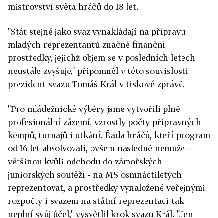
mistrovství světa hráčů do 18 let.
"Stát stejně jako svaz vynakládají na přípravu
mladých reprezentantů značné finanční
prostředky, jejichž objem se v posledních letech
neustále zvyšuje," připomněl v této souvislosti
prezident svazu Tomáš Král v tiskové zprávě.
"Pro mládežnické výběry jsme vytvořili plně
profesionální zázemí, vzrostly počty přípravných
kempů, turnajů i utkání. Řada hráčů, kteří program
od 16 let absolvovali, ovšem následně nemůže -
většinou kvůli odchodu do zámořských
juniorských soutěží - na MS osmnáctiletých
reprezentovat, a prostředky vynaložené veřejnými
rozpočty i svazem na státní reprezentaci tak
neplní svůj účel," vysvětlil krok svazu Král. "Jen