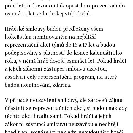
před letošní sezonou tak opustilo reprezentaci do
osmnácti let sedm hokejistů," dodal.
Hráčské smlouvy budou předloženy všem
hokejistům nominovaným na nejbližší
reprezentační akci týmů do 16 a 17 let a budou
podepisovány s platností do konce kalendářního
roku, v němž hráč dovrší osmnáct let. Pokud hráči
a jejich zákonní zástupci smlouvu uzavřou,
absolvují celý reprezentační program, na který
budou nominováni, zdarma.
V případě neuzavření smlouvy, ale zároveň zájmu
účastnit se reprezentačních akcí, si budou náklady
těchto akcí hradit sami. Pokud hráči a jejich
zákonní zástupci smlouvu neuzavřou a nechtějí
hradit ani související náklady, nebudou tito hráči