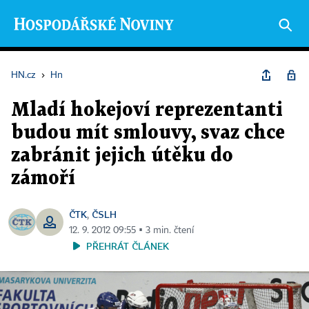
HN.cz
›
Hn
Mladí hokejoví reprezentanti
budou mít smlouvy, svaz chce
zabránit jejich útěku do
zámoří
ČTK
ČSLH
,
12. 9. 2012 09:55 ▪ 3 min. čtení
PŘEHRÁT ČLÁNEK