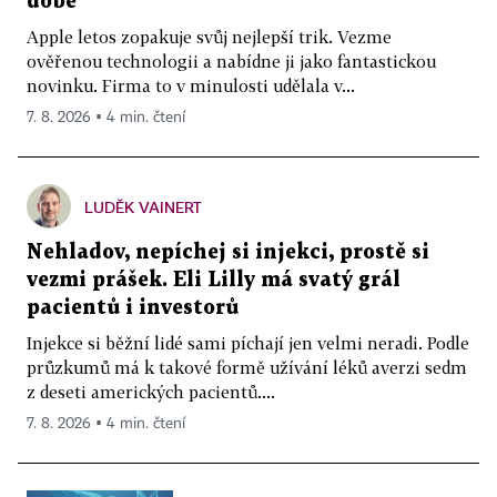
době
Apple letos zopakuje svůj nejlepší trik. Vezme
ověřenou technologii a nabídne ji jako fantastickou
novinku. Firma to v minulosti udělala v...
7. 8. 2026 ▪ 4 min. čtení
LUDĚK VAINERT
Nehladov, nepíchej si injekci, prostě si
vezmi prášek. Eli Lilly má svatý grál
pacientů i investorů
Injekce si běžní lidé sami píchají jen velmi neradi. Podle
průzkumů má k takové formě užívání léků averzi sedm
z deseti amerických pacientů....
7. 8. 2026 ▪ 4 min. čtení