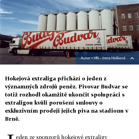
Autor ▪
HN – Irena Hošková
Hokejová extraliga přichází o jeden z
významných zdrojů peněz. Pivovar Budvar se
totiž rozhodl okamžitě ukončit spolupráci s
extraligou kvůli porušení smlouvy o
exkluzivním prodeji jejich piva na stadionu v
Brně.
eden ze sponzorů hokejové extraligy