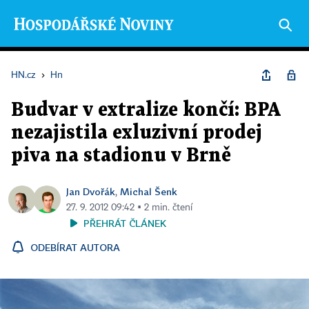
HN.cz
›
Hn
Budvar v extralize končí: BPA
nezajistila exluzivní prodej
piva na stadionu v Brně
Jan Dvořák
Michal Šenk
,
27. 9. 2012 09:42 ▪ 2 min. čtení
PŘEHRÁT ČLÁNEK
ODEBÍRAT AUTORA