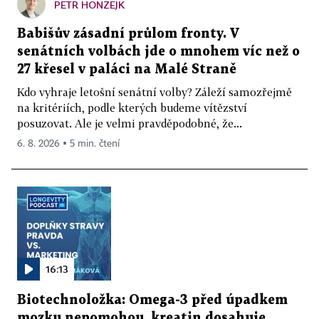
PETR HONZEJK
Babišův zásadní průlom fronty. V
senátních volbách jde o mnohem víc než o
27 křesel v paláci na Malé Straně
Kdo vyhraje letošní senátní volby? Záleží samozřejmě
na kritériích, podle kterých budeme vítězství
posuzovat. Ale je velmi pravděpodobné, že...
6. 8. 2026 ▪ 5 min. čtení
16:13
Biotechnoložka: Omega-3 před úpadkem
mozku nepomohou, kreatin dosahuje