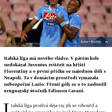
Autor ▪
Reuters
Italská liga má nového vládce. V pátém kole
nedokázal Juventus zvítězit na hřišti
Fiorentiny a o první příčku se najednou dělí s
Neapolí. Ta v domácím prostředí vymazala
nebezpečné Lazio. Třemi góly se o to zasloužil
uruguayský útočník Edinson Cavani.
I
talská liga prožívá deja-vu, jih se vzbouřil a