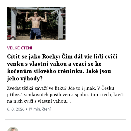
VELKÉ ČTENÍ
Cítit se jako Rocky: Čím dál víc lidí cvičí
venku s vlastní vahou a vrací se ke
kořenům silového tréninku. Jaké jsou
jeho výhody?
Zvedat těžká závaží ve fitku? Jde to i jinak. V Česku
přibývá venkovních posiloven a spolu s tím i těch, kteří
na nich cvičí s vlastní vahou....
6. 8. 2026 ▪ 17 min. čtení