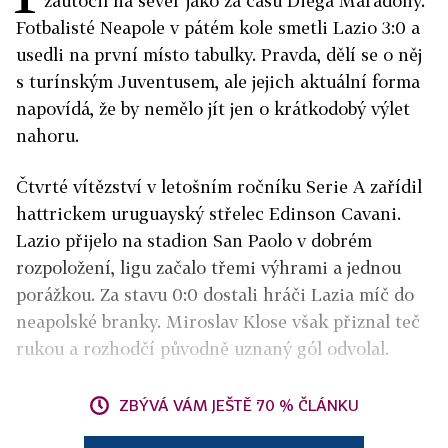
zaútočil na sever jako za časů Diega Maradony.
Fotbalisté Neapole v pátém kole smetli Lazio 3:0 a
usedli na první místo tabulky. Pravda, dělí se o něj
s turínským Juventusem, ale jejich aktuální forma
napovídá, že by nemělo jít jen o krátkodobý výlet
nahoru.
Čtvrté vítězství v letošním ročníku Serie A zařídil
hattrickem uruguayský střelec Edinson Cavani.
Lazio přijelo na stadion San Paolo v dobrém
rozpoložení, ligu začalo třemi výhrami a jednou
porážkou. Za stavu 0:0 dostali hráči Lazia míč do
neapolské branky. Miroslav Klose však přiznal teč
rukou a rozhodčí původně uznaný gól odvolal.
ZBÝVÁ VÁM JEŠTĚ 70 % ČLÁNKU