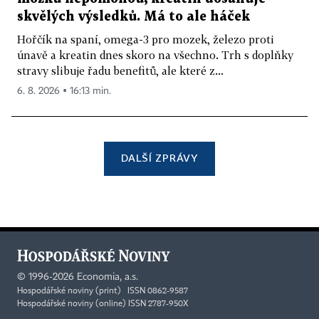
skvělých výsledků. Má to ale háček
Hořčík na spaní, omega-3 pro mozek, železo proti
únavě a kreatin dnes skoro na všechno. Trh s doplňky
stravy slibuje řadu benefitů, ale které z...
6. 8. 2026 ▪ 16:13 min.
DALŠÍ ZPRÁVY
©
1996-2026
Economia, a.s.
Hospodářské noviny (print) ISSN 0862-9587
Hospodářské noviny (online) ISSN 2787-950X