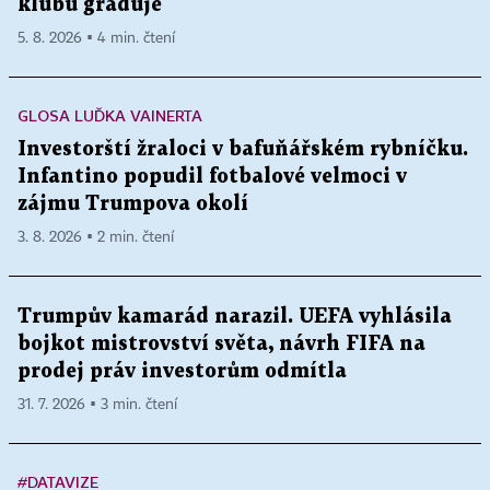
klubu graduje
5. 8. 2026 ▪ 4 min. čtení
GLOSA LUĎKA VAINERTA
Investorští žraloci v bafuňářském rybníčku.
Infantino popudil fotbalové velmoci v
zájmu Trumpova okolí
3. 8. 2026 ▪ 2 min. čtení
Trumpův kamarád narazil. UEFA vyhlásila
bojkot mistrovství světa, návrh FIFA na
prodej práv investorům odmítla
31. 7. 2026 ▪ 3 min. čtení
#DATAVIZE