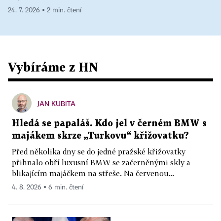
24. 7. 2026 ▪ 2 min. čtení
Vybíráme z HN
JAN KUBITA
Hledá se papaláš. Kdo jel v černém BMW s
majákem skrze „Turkovu“ křižovatku?
Před několika dny se do jedné pražské křižovatky
přihnalo obří luxusní BMW se začerněnými skly a
blikajícím majáčkem na střeše. Na červenou...
4. 8. 2026 ▪ 6 min. čtení