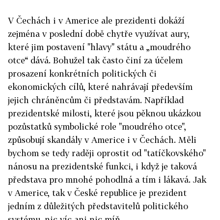
V Čechách i v Americe ale prezidenti dokáží
zejména v poslední době chytře využívat aury,
které jim postavení "hlavy" státu a „moudrého
otce“ dává. Bohužel tak často činí za účelem
prosazení konkrétních politických či
ekonomických cílů, které nahrávají především
jejich chráněncům či představám. Například
prezidentské milosti, které jsou pěknou ukázkou
pozůstatků symbolické role "moudrého otce",
způsobují skandály v Americe i v Čechách. Měli
bychom se tedy raději oprostit od "tatíčkovského"
nánosu na prezidentské funkci, i když je taková
představa pro mnohé pohodlná a tím i lákavá. Jak
v Americe, tak v České republice je prezident
jedním z důležitých představitelů politického
systému, nic víc ani nic míň.