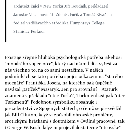
architekt žijící v New Yorku Jiří Boudník, překladatel
Jaroslav Veis , novináři Zdeněk Fučík a Tomáš Klvaňa a
ředitel vzdělávacícho střediska Humphreys College
Stanislav Perkner.
Existuje zřejmě hluboká psychologická potřeba jakéhosi
"moudrého super-otce", který nad námi bdí a vyřeší za
nás všechno to, na co sami nestačíme. V našich
podmínkách se tato potřeba spojí s odkazem na "starého
mocnáře" Františka Josefa, na kterého pak úspěšně
navázal „tatíček“ Masaryk. Jen pro srovnání – Ataturk
znamená v překladu "otec Turků", Turkmenbaši pak "otec
Turkmenů". Podobnou symboliku obsahuje i
prezidentství ve Spojených státech, o čemž se přesvědčil
jak Bill Clinton, když si způsobil obrovské problémy
erotickými hrátkami s doutníkem v Oválné pracovně, tak
i George W. Bush, když neprojevil dostatečné "otcovské"