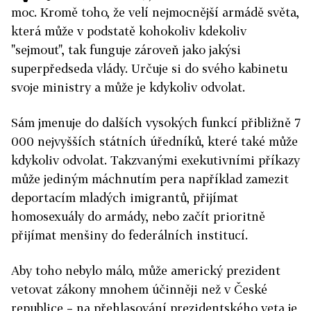
moc. Kromě toho, že velí nejmocnější armádě světa,
která může v podstatě kohokoliv kdekoliv
"sejmout", tak funguje zároveň jako jakýsi
superpředseda vlády. Určuje si do svého kabinetu
svoje ministry a může je kdykoliv odvolat.
Sám jmenuje do dalších vysokých funkcí přibližně 7
000 nejvyšších státních úředníků, které také může
kdykoliv odvolat. Takzvanými exekutivními příkazy
může jediným máchnutím pera například zamezit
deportacím mladých imigrantů, přijímat
homosexuály do armády, nebo začít prioritně
přijímat menšiny do federálních institucí.
Aby toho nebylo málo, může americký prezident
vetovat zákony mnohem účinněji než v České
republice – na přehlasování prezidentského veta je