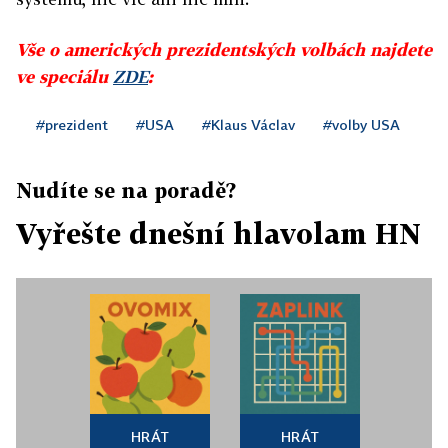
Vše o amerických prezidentských volbách najdete
ve speciálu
ZDE
:
#prezident
#USA
#Klaus Václav
#volby USA
Nudíte se na poradě?
Vyřešte dnešní hlavolam HN
HRÁT
HRÁT