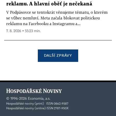
reklamu. A hlavní oběť je nečekaná
V Podpásovce se tentokrát věnujeme tématu, o kterém
se vůbec nemluví. Meta začala blokovat politickou
reklamu na Facebooku a Instagramu a...
7. 8. 2026 ▪ 55:23 min.
DALŠÍ ZPRÁVY
©
1996-2026
Economia, a.s.
Hospodářské noviny (print) ISSN 0862-9587
Hospodářské noviny (online) ISSN 2787-950X