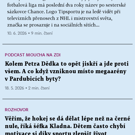
fotbalová liga má poslední dva roky název po sesterské
sázkovce Chance. Logo Tipsportu je na ledě vidět při
televizních přenosech z NHL i mistrovství světa,
značka se prosazuje i na sociálních sítích...
10. 6. 2026 ▪ 9 min. čtení
PODCAST MOUCHA NA ZDI
Kolem Petra Dědka to opět jiskří a jde proti
všem. A co když vzniknou místo megaarény
v Pardubicích byty?
18. 5. 2026 ▪ 2 min. čtení
ROZHOVOR
Věřím, že hokej se dá dělat lépe než na černé
nule, říká šéfka Kladna. Dětem často chybí
motivace si díky sportu zlepšit život