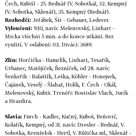
Čech, Kubiš) - 25. Bednář (V. Sobotka), 32. Kempný
(V. Sobotka, Sklenář), 35. Kempný (Bednář).
Rozhodčí:
Jeřábek, Šír - Gebauer, Lederer.
Vyloučení:
9:10, navíc Melenovský, Linhart -
Micka všichni 5 min. a do konce utkání. Bez
využití. V oslabení: 0:1. Diváci: 3689.
Zlín:
Horčička - Hamrlík, Linhart, Tesařík,
Urbanec, Matějíček, Řezníček, od 28. navíc
Šenkeřík - Balaštík, Leška, Köhler - Honejsek,
Čajánek, Veselý - Šlahař, Holík, F. Čech - Okál,
Melenovský, Kubiš. Trenéři: Rostislav Vlach, Jurík
a Hrazdira.
Slavia:
Furch - Kadlec, Kučný, Kuboš, Beňovič,
Kolařík, Kempný, od 31. navíc Dresler - Bednář, V.
Sobotka, Krenželok - Hertl, V. Růžička ml., Sklenář -