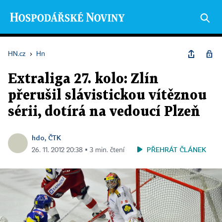
HN.cz
›
Hn
Extraliga 27. kolo: Zlín
přerušil slávistickou vítěznou
sérii, dotírá na vedoucí Plzeň
hdo, ČTK
PŘEHRÁT ČLÁNEK
26. 11. 2012 20:38 ▪ 3 min. čtení