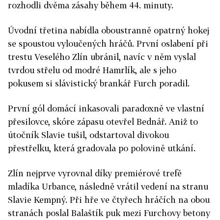
rozhodli dvěma zásahy během 44. minuty.
Úvodní třetina nabídla oboustranně opatrný hokej
se spoustou vyloučených hráčů. První oslabení při
trestu Veselého Zlín ubránil, navíc v něm vyslal
tvrdou střelu od modré Hamrlík, ale s jeho
pokusem si slávistický brankář Furch poradil.
První gól domácí inkasovali paradoxně ve vlastní
přesilovce, skóre zápasu otevřel Bednář. Aniž to
útočník Slavie tušil, odstartoval divokou
přestřelku, která gradovala po polovině utkání.
Zlín nejprve vyrovnal díky premiérové trefě
mladíka Urbance, následně vrátil vedení na stranu
Slavie Kempný. Při hře ve čtyřech hráčích na obou
stranách poslal Balaštík puk mezi Furchovy betony