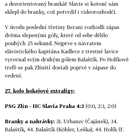
a dezorientovaný brankář Slavie si kotouč sám
sklepl do branky, což potvrdil i videorozhodčí.
V úvodu poslední třetiny Berani rozhodli zápas
dvěma slepenými góly, které od sebe dělilo
pouhých 25 sekund. Nejprve s návratem
slávistického kapitána Kadlece z trestné lavice
vyrovnal svým druhým gólem Balaštík. Po Holíkově
trefě se pak Zlínští dostali poprvé v zápase do
vedení.
27. kolo hokejové extraligy:
PSG Zlín - HC Slavia Praha 4:3
(0:0, 2:3, 2:0)
Branky a nahrávky:
31. Urbanec (Čajánek), 34.
Balaštík, 44. Balaštík (Köhler, Leška), 44. Holík (F.