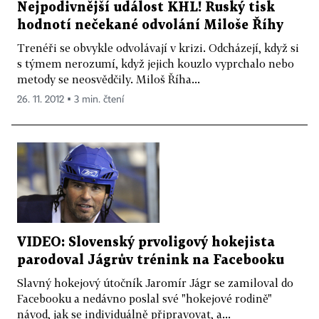
Nejpodivnější událost KHL! Ruský tisk
hodnotí nečekané odvolání Miloše Říhy
Trenéři se obvykle odvolávají v krizi. Odcházejí, když si
s týmem nerozumí, když jejich kouzlo vyprchalo nebo
metody se neosvědčily. Miloš Říha...
26. 11. 2012 ▪ 3 min. čtení
VIDEO: Slovenský prvoligový hokejista
parodoval Jágrův trénink na Facebooku
Slavný hokejový útočník Jaromír Jágr se zamiloval do
Facebooku a nedávno poslal své "hokejové rodině"
návod, jak se individuálně připravovat, a...