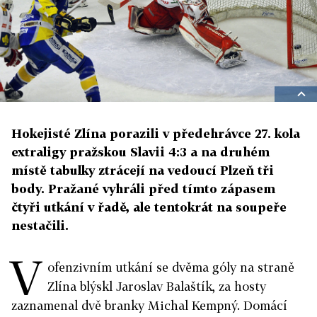
Hokejisté Zlína porazili v předehrávce 27. kola
extraligy pražskou Slavii 4:3 a na druhém
místě tabulky ztrácejí na vedoucí Plzeň tři
body. Pražané vyhráli před tímto zápasem
čtyři utkání v řadě, ale tentokrát na soupeře
nestačili.
V
ofenzivním utkání se dvěma góly na straně
Zlína blýskl Jaroslav Balaštík, za hosty
zaznamenal dvě branky Michal Kempný. Domácí