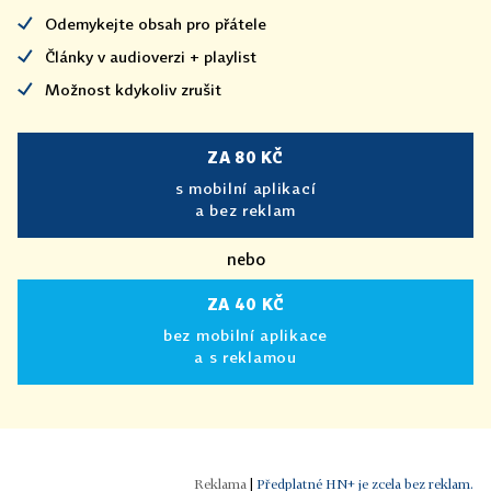
Odemykejte obsah pro přátele
Články v audioverzi + playlist
Možnost kdykoliv zrušit
ZA 80 KČ
s mobilní aplikací
a bez reklam
nebo
ZA 40 KČ
bez mobilní aplikace
a s reklamou
|
Předplatné HN+ je zcela bez reklam.