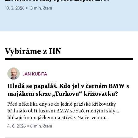
10. 3. 2026 ▪ 13 min. čtení
Vybíráme z HN
JAN KUBITA
Hledá se papaláš. Kdo jel v černém BMW s
majákem skrze „Turkovu“ křižovatku?
Před několika dny se do jedné pražské křižovatky
přihnalo obří luxusní BMW se začerněnými skly a
blikajícím majáčkem na střeše. Na červenou...
4. 8. 2026 ▪ 6 min. čtení