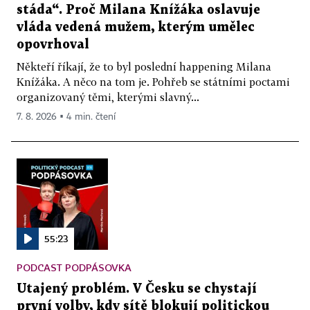
stáda“. Proč Milana Knížáka oslavuje
vláda vedená mužem, kterým umělec
opovrhoval
Někteří říkají, že to byl poslední happening Milana
Knížáka. A něco na tom je. Pohřeb se státními poctami
organizovaný těmi, kterými slavný...
7. 8. 2026 ▪ 4 min. čtení
55:23
PODCAST PODPÁSOVKA
Utajený problém. V Česku se chystají
první volby, kdy sítě blokují politickou