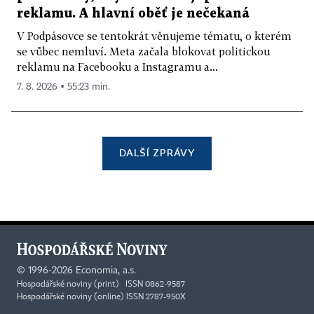
reklamu. A hlavní oběť je nečekaná
V Podpásovce se tentokrát věnujeme tématu, o kterém
se vůbec nemluví. Meta začala blokovat politickou
reklamu na Facebooku a Instagramu a...
7. 8. 2026 ▪ 55:23 min.
DALŠÍ ZPRÁVY
©
1996-2026
Economia, a.s.
Hospodářské noviny (print) ISSN 0862-9587
Hospodářské noviny (online) ISSN 2787-950X