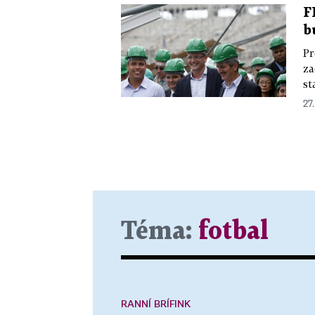
F
b
Pr
za
st
27.
Téma:
fotbal
RANNÍ BRÍFINK