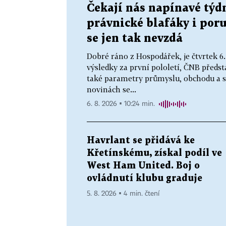
Čekají nás napínavé týd
právnické blafáky i por
se jen tak nevzdá
Dobré ráno z Hospodářek, je čtvrtek 6
výsledky za první pololetí, ČNB před
také parametry průmyslu, obchodu a s
novinách se...
6. 8. 2026 ▪ 10:24 min.
Havrlant se přidává ke
Křetínskému, získal podíl ve
West Ham United. Boj o
ovládnutí klubu graduje
5. 8. 2026 ▪ 4 min. čtení