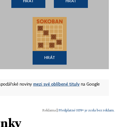
HRÁT
HRÁT
HRÁT
mezi své oblíbené tituly
ospodářské noviny
na Google
|
Předplatné HN+ je zcela bez reklam.
ánky