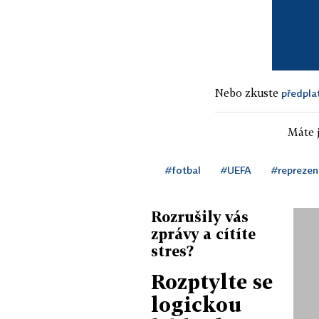
Nebo zkuste
předpla
Máte j
#fotbal
#UEFA
#reprezen
Rozrušily vás
zprávy a cítíte
stres?
Rozptylte se
logickou