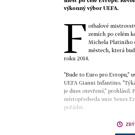
měst po celé Evropě. Revol
výkonný výbor UEFA.
F
otbalové mistrovst
zemích po celém k
Michela Platiniho 
městech, která bud
roku 2014.
"Bude to Euro pro Evropu," u
UEFA Gianni Infantino. "Týká
je dnes otevřené," prohlásil. 
místopředseda unie Senes Erz
pořádat.
ZBÝ