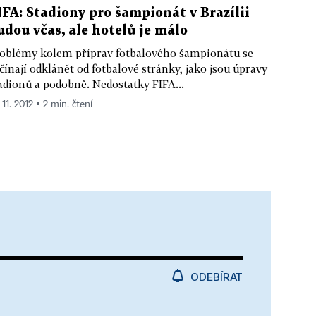
IFA: Stadiony pro šampionát v Brazílii
udou včas, ale hotelů je málo
oblémy kolem příprav fotbalového šampionátu se
čínají odklánět od fotbalové stránky, jako jsou úpravy
adionů a podobně. Nedostatky FIFA...
 11. 2012 ▪ 2 min. čtení
ODEBÍRAT