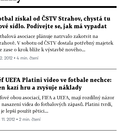
otbal získal od ČSTV Strahov, chystá tu
ové sídlo. Podívejte se, jak má vypadat
tbalová asociace plánuje natrvalo zakotvit na
rahově. V sobotu od ČSTV dostala potřebný majetek
je zase o krok blíže k výstavbě nového...
12. 2012 ▪ 4 min. čtení
éf UEFA Platini video ve fotbale nechce:
en kazí hru a zvyšuje náklady
fové obou asociací, FIFA a UEFA, mají rozdílný názor
 nasazení videa do fotbalových zápasů. Platini tvrdí,
 je lepší použít pětici...
 11. 2012 ▪ 2 min. čtení