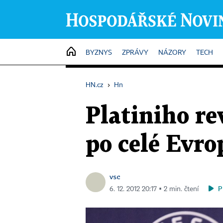
HOME
BYZNYS
ZPRÁVY
NÁZORY
TECH
HN.cz
›
Hn
Platiniho re
po celé Evro
vsc
P
6. 12. 2012 20:17 ▪ 2 min. čtení