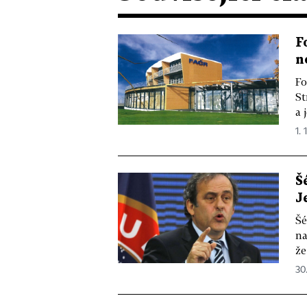
F
n
Fo
St
a 
1. 
Š
J
Šé
na
že
30.