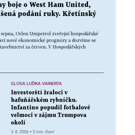
ny boje o West Ham United,
ušená podání ruky. Křetínský
. srpna, Orlen Unipetrol zveřejní hospodářské
staví nové ekonomické prognózy a dozvíme se
tavebnictví za červen. V Hospodářských
GLOSA LUĎKA VAINERTA
Investorští žraloci v
bafuňářském rybníčku.
Infantino popudil fotbalové
velmoci v zájmu Trumpova
okolí
3. 8. 2026 ▪ 2 min. čtení