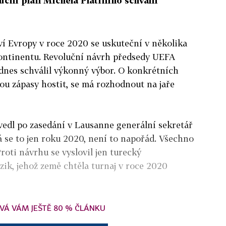
uční plán Michela Platiniho schválil
ví Evropy v roce 2020 se uskuteční v několika
ontinentu. Revoluční návrh předsedy UEFA
dnes schválil výkonný výbor. O konkrétních
ou zápasy hostit, se má rozhodnout na jaře
vedl po zasedání v Lausanne generální sekretář
 se to jen roku 2020, není to napořád. Všechno
Proti návrhu se vyslovil jen turecký
ik, jehož země chtěla turnaj v roce 2020
VÁ VÁM JEŠTĚ 80 % ČLÁNKU