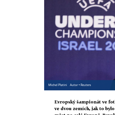
Michel Platini
Autor ▪
Reuters
Evropský šampionát ve fotb
ve dvou zemích, jak to byl