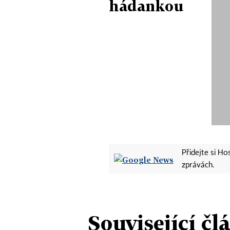
hádankou
Přidejte si H
zprávách.
Související čl