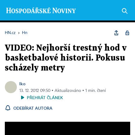
HN.cz
›
Hn
VIDEO: Nejhorší trestný hod v
basketbalové historii. Pokusu
scházely metry
lko
13. 12. 2012 09:50 ▪ Aktualizováno ▪ 1 min. čtení
PŘEHRÁT ČLÁNEK
ODEBÍRAT AUTORA