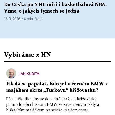
Do Česka po NHL míří i basketbalová NBA.
Víme, o jakých týmech se jedná
13. 3. 2026 ▪ 4 min. čtení
Vybíráme z HN
JAN KUBITA
Hledá se papaláš. Kdo jel v černém BMW s
majákem skrze „Turkovu“ křižovatku?
Před několika dny se do jedné pražské křižovatky
přihnalo obří luxusní BMW se začerněnými skly a
blikajícím majáčkem na střeše. Na červenou...