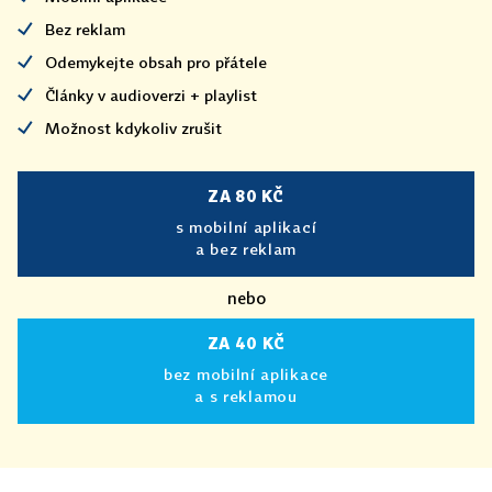
Bez reklam
Odemykejte obsah pro přátele
Články v audioverzi + playlist
Možnost kdykoliv zrušit
ZA 80 KČ
s mobilní aplikací
a bez reklam
nebo
ZA 40 KČ
bez mobilní aplikace
a s reklamou