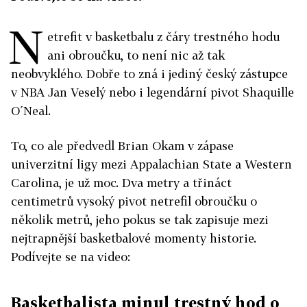
N
etrefit v basketbalu z čáry trestného hodu
ani obroučku, to není nic až tak
neobvyklého. Dobře to zná i jediný český zástupce
v NBA Jan Veselý nebo i legendární pivot Shaquille
O´Neal.
To, co ale předvedl Brian Okam v zápase
univerzitní ligy mezi Appalachian State a Western
Carolina, je už moc. Dva metry a třináct
centimetrů vysoký pivot netrefil obroučku o
několik metrů, jeho pokus se tak zapisuje mezi
nejtrapnější basketbalové momenty historie.
Podívejte se na video:
Basketbalista minul trestný hod o