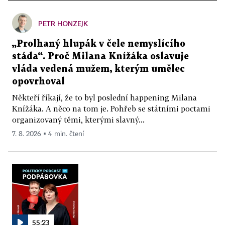
PETR HONZEJK
„Prolhaný hlupák v čele nemyslícího
stáda“. Proč Milana Knížáka oslavuje
vláda vedená mužem, kterým umělec
opovrhoval
Někteří říkají, že to byl poslední happening Milana
Knížáka. A něco na tom je. Pohřeb se státními poctami
organizovaný těmi, kterými slavný...
7. 8. 2026 ▪ 4 min. čtení
55:23