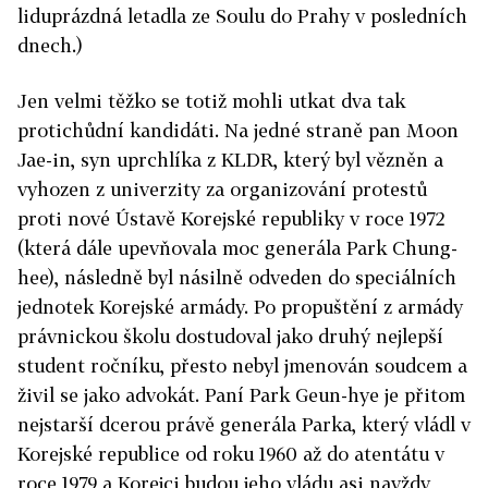
liduprázdná letadla ze Soulu do Prahy v posledních
dnech.)
Jen velmi těžko se totiž mohli utkat dva tak
protichůdní kandidáti. Na jedné straně pan Moon
Jae-in, syn uprchlíka z KLDR, který byl vězněn a
vyhozen z univerzity za organizování protestů
proti nové Ústavě Korejské republiky v roce 1972
(která dále upevňovala moc generála Park Chung-
hee), následně byl násilně odveden do speciálních
jednotek Korejské armády. Po propuštění z armády
právnickou školu dostudoval jako druhý nejlepší
student ročníku, přesto nebyl jmenován soudcem a
živil se jako advokát. Paní Park Geun-hye je přitom
nejstarší dcerou právě generála Parka, který vládl v
Korejské republice od roku 1960 až do atentátu v
roce 1979 a Korejci budou jeho vládu asi navždy