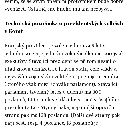
věřím, že se svým dnešním protivníkem bude dobře
vycházet. Ostatně, nic jiného mu ani nezbývá...
Technická poznámka o prezidentských volbách
v Koreji
Korejský prezident je volen jednou za 5 let v
jediném kole a je jediným voleným členem korejské
exekutivy. Stávající prezident se přitom nesmí o
úřad znovu ucházet. Je hlavou státu, celé vlády a
nejvyšším vojenským velitelem, jmenuje premiéra
(kterého však musí schválit parlament). Stávající
parlament (zvolený letos v dubnu) má 300
poslanců, 149 z nich se hlásí ke straně stávajícího
presidenta Lee Myung-baka, nejsilnější opoziční
strana pak má 128 poslanců. (Další dvě strany pak
mají šest, resp. 4 poslance, 13 poslanců je