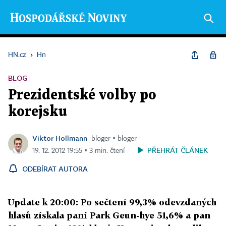
HN.cz
›
Hn
BLOG
Prezidentské volby po
korejsku
Viktor Hollmann
bloger ▪ bloger
PŘEHRÁT ČLÁNEK
19. 12. 2012 19:55 ▪ 3 min. čtení
ODEBÍRAT AUTORA
Update k 20:00: Po sečtení 99,3% odevzdaných
hlasů získala paní Park Geun-hye 51,6% a pan