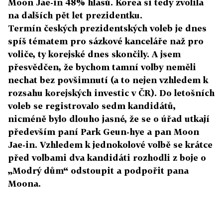
Moon Jae-in 48% hlasů. Korea si tedy zvolila
na dalších pět let prezidentku.
Termín českých prezidentských voleb je dnes
spíš tématem pro sázkové kanceláře naž pro
voliče, ty korejské dnes skončily. A jsem
přesvědčen, že bychom tamní volby neměli
nechat bez povšimnutí (a to nejen vzhledem k
rozsahu korejských investic v ČR). Do letošních
voleb se registrovalo sedm kandidátů,
nicméně bylo dlouho jasné, že se o úřad utkají
především paní Park Geun-hye a pan Moon
Jae-in. Vzhledem k jednokolové volbě se krátce
před volbami dva kandidáti rozhodli z boje o
„Modrý dům“ odstoupit a podpořit pana
Moona.