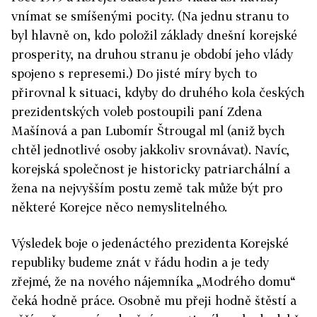
vnímat se smíšenými pocity. (Na jednu stranu to
byl hlavně on, kdo položil základy dnešní korejské
prosperity, na druhou stranu je období jeho vlády
spojeno s represemi.) Do jisté míry bych to
přirovnal k situaci, kdyby do druhého kola českých
prezidentských voleb postoupili paní Zdena
Mašínová a pan Lubomír Štrougal ml (aniž bych
chtěl jednotlivé osoby jakkoliv srovnávat). Navíc,
korejská společnost je historicky patriarchální a
žena na nejvyšším postu země tak může být pro
některé Korejce něco nemyslitelného.
Výsledek boje o jedenáctého prezidenta Korejské
republiky budeme znát v řádu hodin a je tedy
zřejmé, že na nového nájemníka „Modrého domu“
čeká hodně práce. Osobně mu přeji hodně štěstí a