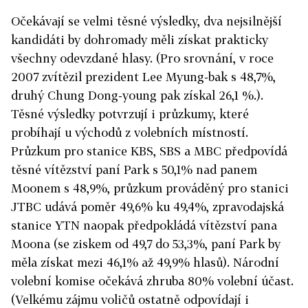
Očekávají se velmi těsné výsledky, dva nejsilnější
kandidáti by dohromady měli získat prakticky
všechny odevzdané hlasy. (Pro srovnání, v roce
2007 zvítězil prezident Lee Myung-bak s 48,7%,
druhý Chung Dong-young pak získal 26,1 %.).
Těsné výsledky potvrzují i průzkumy, které
probíhají u východů z volebních místností.
Průzkum pro stanice KBS, SBS a MBC předpovídá
těsné vítězství paní Park s 50,1% nad panem
Moonem s 48,9%, průzkum prováděný pro stanici
JTBC udává poměr 49,6% ku 49,4%, zpravodajská
stanice YTN naopak předpokládá vítězství pana
Moona (se ziskem od 49,7 do 53,3%, paní Park by
měla získat mezi 46,1% až 49,9% hlasů). Národní
volební komise očekává zhruba 80% volební účast.
(Velkému zájmu voličů ostatně odpovídají i