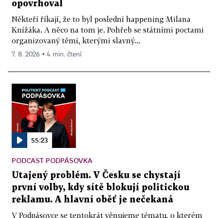
opovrhoval
Někteří říkají, že to byl poslední happening Milana
Knížáka. A něco na tom je. Pohřeb se státními poctami
organizovaný těmi, kterými slavný...
7. 8. 2026 ▪ 4 min. čtení
55:23
PODCAST PODPÁSOVKA
Utajený problém. V Česku se chystají
první volby, kdy sítě blokují politickou
reklamu. A hlavní oběť je nečekaná
V Podpásovce se tentokrát věnujeme tématu, o kterém