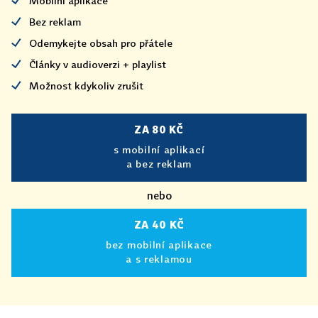
Mobilní aplikace
Bez reklam
Odemykejte obsah pro přátele
Články v audioverzi + playlist
Možnost kdykoliv zrušit
ZA 80 KČ
s mobilní aplikací
a bez reklam
nebo
ZA 40 KČ
bez mobilní aplikace
a s reklamou