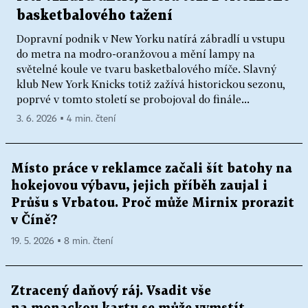
basketbalového tažení
Dopravní podnik v New Yorku natírá zábradlí u vstupu
do metra na modro-oranžovou a mění lampy na
světelné koule ve tvaru basketbalového míče. Slavný
klub New York Knicks totiž zažívá historickou sezonu,
poprvé v tomto století se probojoval do finále...
3. 6. 2026 ▪ 4 min. čtení
Místo práce v reklamce začali šít batohy na
hokejovou výbavu, jejich příběh zaujal i
Průšu s Vrbatou. Proč může Mirnix prorazit
v Číně?
19. 5. 2026 ▪ 8 min. čtení
Ztracený daňový ráj. Vsadit vše