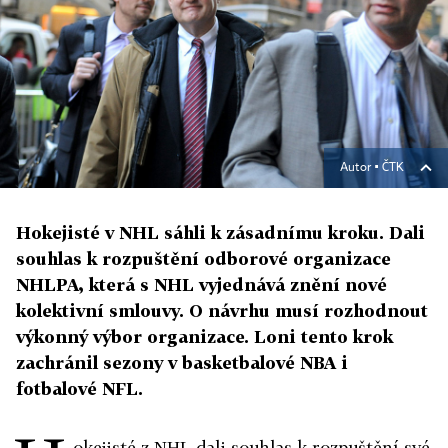
Autor ▪
ČTK
Hokejisté v NHL sáhli k zásadnímu kroku. Dali
souhlas k rozpuštění odborové organizace
NHLPA, která s NHL vyjednává znění nové
kolektivní smlouvy. O návrhu musí rozhodnout
výkonný výbor organizace. Loni tento krok
zachránil sezony v basketbalové NBA i
fotbalové NFL.
okejisté z NHL dali souhlas k rozpuštění své