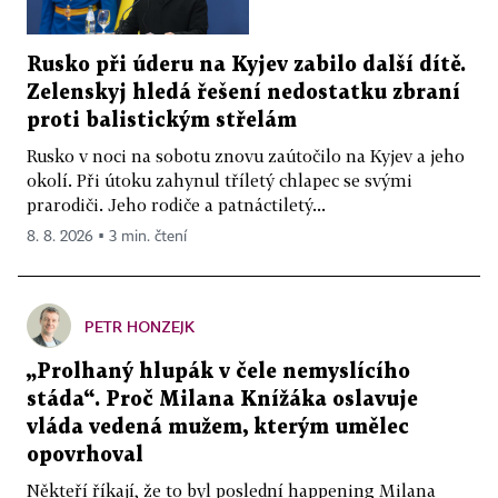
Rusko při úderu na Kyjev zabilo další dítě.
Zelenskyj hledá řešení nedostatku zbraní
proti balistickým střelám
Rusko v noci na sobotu znovu zaútočilo na Kyjev a jeho
okolí. Při útoku zahynul tříletý chlapec se svými
prarodiči. Jeho rodiče a patnáctiletý...
8. 8. 2026 ▪ 3 min. čtení
PETR HONZEJK
„Prolhaný hlupák v čele nemyslícího
stáda“. Proč Milana Knížáka oslavuje
vláda vedená mužem, kterým umělec
opovrhoval
Někteří říkají, že to byl poslední happening Milana