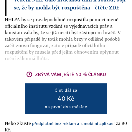
se, že by mohla být rozpuštěna
- čtěte ZDE
NHLPA by se pravděpodobně rozpustila pomocí méně
oficiálního institutu vzdání se vyjednávacích práv a
konstatovala by, že se již necítí být zástupcem hráčů. V
takovém případě by totiž mohla brzy v odlišné podobě
začít znovu fungovat, zato v případě oficiálního
rozpuštění by musela před jejím obnovením uplynout
roční zákonná lhůta.
ZBÝVÁ VÁM JEŠTĚ 40 % ČLÁNKU
Číst dál za
40 Kč
na první dva měsíce
Nebo zkuste
za 80
předplatné bez reklam a s mobilní aplikací
Kč.