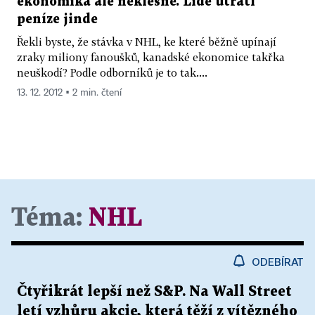
ekonomika ale neklesne. Lidé utratí
peníze jinde
Řekli byste, že stávka v NHL, ke které běžně upínají
zraky miliony fanoušků, kanadské ekonomice takřka
neuškodí? Podle odborníků je to tak....
13. 12. 2012 ▪ 2 min. čtení
Téma:
NHL
ODEBÍRAT
Čtyřikrát lepší než S&P. Na Wall Street
letí vzhůru akcie, která těží z vítězného