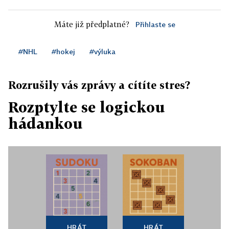
Máte již předplatné?
Přihlaste se
#NHL
#hokej
#výluka
Rozrušily vás zprávy a cítíte stres?
Rozptylte se logickou
hádankou
HRÁT
HRÁT