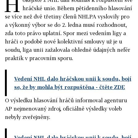
H
hráčské unie. Během pětidenního hlasování
se více než dvě třetiny členů NHLPA vyslovily pro
a výkonný výbor se do 2. ledna musí rozhodnout,
zda toto právo uplatní. Spor mezi vedením ligy a
hráči o podobě nové kolektivní smlouvy už je u
soudu, liga unii zažalovala ohledně údajných nefér
praktik v pracovním sporu.
Vedení NHL dalo hráčskou unii k soudu, bojí
se, že by mohla být rozpuštěna
- čtěte ZDE
O výsledku hlasování hráčů informoval agenturu
AP nejmenovaný zdroj, oficiálně výsledky voleb
nebyly zveřejněny.
Vedení NHL dalo hráčskou unii k soudu, bojí