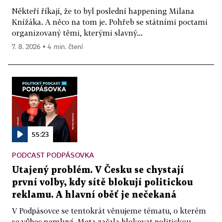
Někteří říkají, že to byl poslední happening Milana
Knížáka. A něco na tom je. Pohřeb se státními poctami
organizovaný těmi, kterými slavný...
7. 8. 2026 ▪ 4 min. čtení
55:23
PODCAST PODPÁSOVKA
Utajený problém. V Česku se chystají
první volby, kdy sítě blokují politickou
reklamu. A hlavní oběť je nečekaná
V Podpásovce se tentokrát věnujeme tématu, o kterém
se vůbec nemluví. Meta začala blokovat politickou