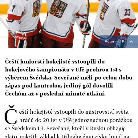
Autor ▪
ČTK
Čeští juniorští hokejisté vstoupili do
hokejového šampionátu v Ufě prohrou 1:4 s
výběrem Švédska. Seveřané měli po celou dobu
zápas pod kontrolou, jediný gól dovolili
Čechům až v poslední minutě utkání.
Č
eští hokejisté vstoupili do mistrovství světa
hráčů do 20 let v Ufě jednoznačnou porážkou
se Švédskem 1:4. Seveřané, kteří v Rusku obhajují
zlato, položili základ k tříbodovému zisku hned na