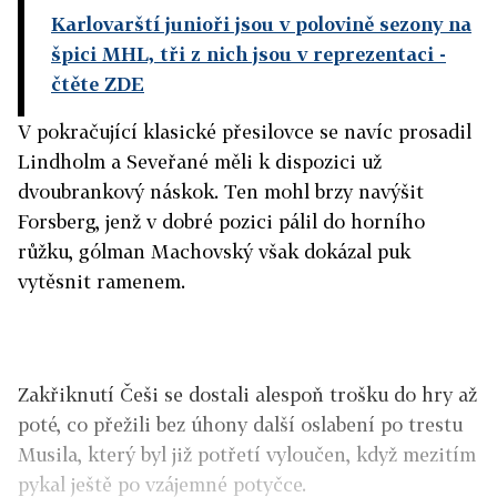
Karlovarští junioři jsou v polovině sezony na
špici MHL, tři z nich jsou v reprezentaci
-
čtěte ZDE
V pokračující klasické přesilovce se navíc prosadil
Lindholm a Seveřané měli k dispozici už
dvoubrankový náskok. Ten mohl brzy navýšit
Forsberg, jenž v dobré pozici pálil do horního
růžku, gólman Machovský však dokázal puk
vytěsnit ramenem.
Zakřiknutí Češi se dostali alespoň trošku do hry až
poté, co přežili bez úhony další oslabení po trestu
Musila, který byl již potřetí vyloučen, když mezitím
pykal ještě po vzájemné potyčce.