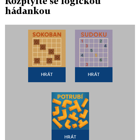
Rozptylte se logickou
hádankou
HRÁT
HRÁT
HRÁT