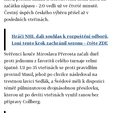
začátku zápasu - 2:0 vedli už ve čtvrté minutě.
Čestný úspěch českého výběru přišel až v
posledních vteřinách.
Hráči NHL dali souhlas k rozpuštění odborů.
Loni tento krok zachránil sezonu
- čtěte ZDE
Svěřenci kouče Miroslava Přerosta začali duel
proti jednomu z favoritů celého turnaje velmi
špatně. Už po 35 vteřinách se proti pravidlům
provinil Musil, jehož po chvilce následoval na
trestnou lavici Sedlák, a Švédové měli k dispozici
téměř půlminutovou dvojnásobnou přesilovku,
kterou už po devíti vteřinách využil ranou bez
přípravy Collberg.