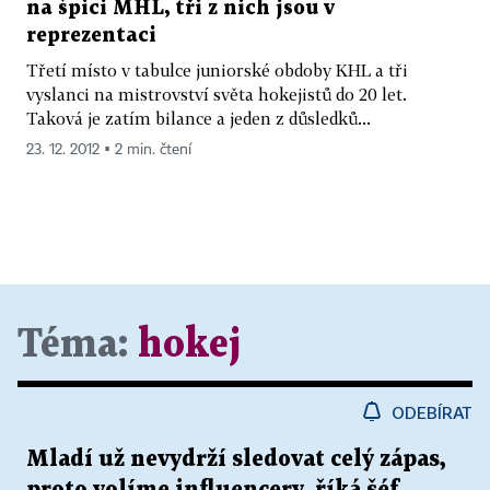
na špici MHL, tři z nich jsou v
reprezentaci
Třetí místo v tabulce juniorské obdoby KHL a tři
vyslanci na mistrovství světa hokejistů do 20 let.
Taková je zatím bilance a jeden z důsledků...
23. 12. 2012 ▪ 2 min. čtení
Téma:
hokej
ODEBÍRAT
Mladí už nevydrží sledovat celý zápas,
proto volíme influencery, říká šéf