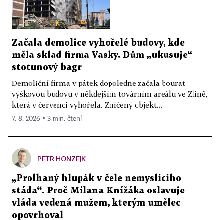
Začala demolice vyhořelé budovy, kde
měla sklad firma Vasky. Dům „ukusuje“
stotunový bagr
Demoliční firma v pátek dopoledne začala bourat
výškovou budovu v někdejším továrním areálu ve Zlíně,
která v červenci vyhořela. Zničený objekt...
7. 8. 2026 ▪ 3 min. čtení
PETR HONZEJK
„Prolhaný hlupák v čele nemyslícího
stáda“. Proč Milana Knížáka oslavuje
vláda vedená mužem, kterým umělec
opovrhoval