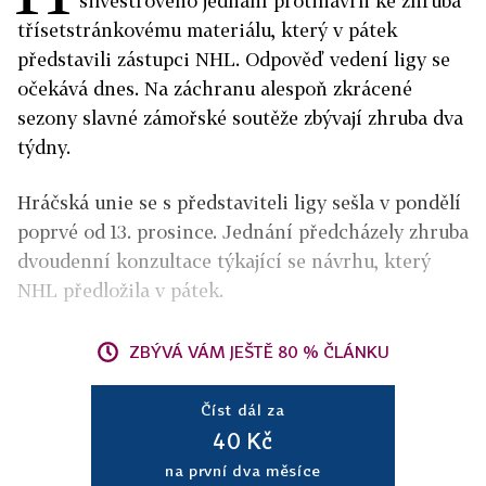
silvestrového jednání protinávrh ke zhruba
třísetstránkovému materiálu, který v pátek
představili zástupci NHL. Odpověď vedení ligy se
očekává dnes. Na záchranu alespoň zkrácené
sezony slavné zámořské soutěže zbývají zhruba dva
týdny.
Hráčská unie se s představiteli ligy sešla v pondělí
poprvé od 13. prosince. Jednání předcházely zhruba
dvoudenní konzultace týkající se návrhu, který
NHL předložila v pátek.
ZBÝVÁ VÁM JEŠTĚ 80 % ČLÁNKU
Číst dál za
40 Kč
na první dva měsíce