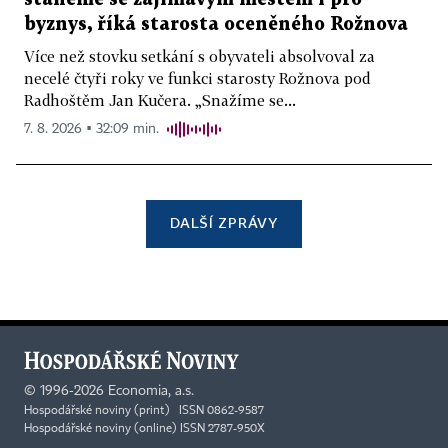
byznys, říká starosta oceněného Rožnova
Více než stovku setkání s obyvateli absolvoval za
necelé čtyři roky ve funkci starosty Rožnova pod
Radhoštěm Jan Kučera. „Snažíme se...
7. 8. 2026 ▪ 32:09 min.
DALŠÍ ZPRÁVY
©
1996-2026
Economia, a.s.
Hospodářské noviny (print) ISSN 0862-9587
Hospodářské noviny (online) ISSN 2787-950X