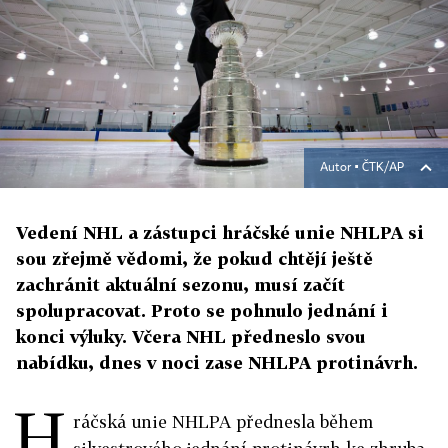
Autor ▪
ČTK/AP
Vedení NHL a zástupci hráčské unie NHLPA si
sou zřejmě vědomi, že pokud chtějí ještě
zachránit aktuální sezonu, musí začít
spolupracovat. Proto se pohnulo jednání i
konci výluky. Včera NHL předneslo svou
nabídku, dnes v noci zase NHLPA protinávrh.
H
ráčská unie NHLPA přednesla během