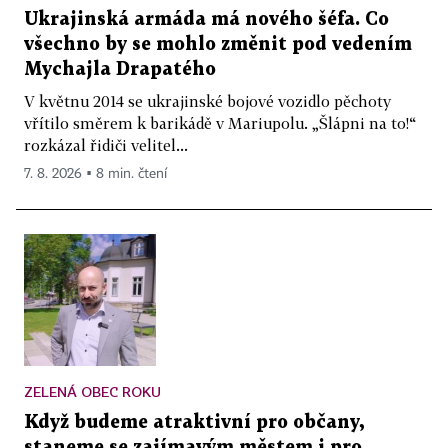
Ukrajinská armáda má nového šéfa. Co
všechno by se mohlo změnit pod vedením
Mychajla Drapatého
V květnu 2014 se ukrajinské bojové vozidlo pěchoty
vřítilo směrem k barikádě v Mariupolu. „Šlápni na to!“
rozkázal řidiči velitel...
7. 8. 2026 ▪ 8 min. čtení
ZELENÁ OBEC ROKU
Když budeme atraktivní pro občany,
staneme se zajímavým městem i pro