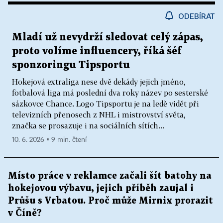
ODEBÍRAT
Mladí už nevydrží sledovat celý zápas,
proto volíme influencery, říká šéf
sponzoringu Tipsportu
Hokejová extraliga nese dvě dekády jejich jméno,
fotbalová liga má poslední dva roky název po sesterské
sázkovce Chance. Logo Tipsportu je na ledě vidět při
televizních přenosech z NHL i mistrovství světa,
značka se prosazuje i na sociálních sítích...
10. 6. 2026 ▪ 9 min. čtení
Místo práce v reklamce začali šít batohy na
hokejovou výbavu, jejich příběh zaujal i
Průšu s Vrbatou. Proč může Mirnix prorazit
v Číně?