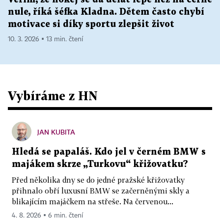
nule, říká šéfka Kladna. Dětem často chybí
motivace si díky sportu zlepšit život
10. 3. 2026 ▪ 13 min. čtení
Vybíráme z HN
JAN KUBITA
Hledá se papaláš. Kdo jel v černém BMW s
majákem skrze „Turkovu“ křižovatku?
Před několika dny se do jedné pražské křižovatky
přihnalo obří luxusní BMW se začerněnými skly a
blikajícím majáčkem na střeše. Na červenou...
4. 8. 2026 ▪ 6 min. čtení