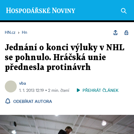
HN.cz
›
Hn
Jednání o konci výluky v NHL
se pohnulo. Hráčská unie
přednesla protinávrh
vba
PŘEHRÁT ČLÁNEK
1. 1. 2013 12:19 ▪ 2 min. čtení
ODEBÍRAT AUTORA