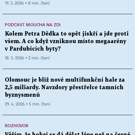
19. 5. 2026 ▪ 8 min. čtení
PODCAST MOUCHA NA ZDI
Kolem Petra Dědka to opět jiskří a jde proti
všem. A co když vzniknou místo megaarény
v Pardubicích byty?
18. 5. 2026 ▪ 2 min. čtení
Olomouc je blíž nové multifunkční hale za
2,5 miliardy. Navzdory přestřelce tamních
byznysmenů
29. 4. 2026 ▪ 5 min. čtení
ROZHOVOR
Věřím, že hokej se dá dělat lépe než na černé