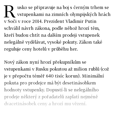
R
usko se připravuje na boj s černým trhem se
vstupenkami na zimních olympijských hrách
v Soči v roce 2014. Prezident Vladimir Putin
schválil návrh zákona, podle něhož hrozí těm,
kteří budou chtít na dalším prodeji vstupenek
nelegálně vydělávat, vysoké pokuty. Zákon také
reguluje ceny hotelů v průběhu her.
Nový zákon nyní hrozí překupníkům se
vstupenkami v Rusku pokutou až milion rublů (což
je v přepočtu téměř 640 tisíc korun). Minimální
pokuta pro prodejce má být desetinásobkem
hodnoty vstupenky. Dopustí-li se nelegálního
prodeje některý z pořadatelů zaplatí nejméně
dvacetinásobek ceny a hrozí mu vězení.