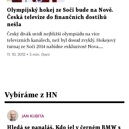
Olympijský hokej ze Soči bude na Nově.
Česká televize do finančních dostihů
nešla
Český divák uvidí nejbližší olympiádu na více
televizních kanálech, než byl dosud zvyklý. Hokejový
turnaj ze Soči 2014 nabídne exkluzivně Nova....
11. 10. 2012 ▪ 3 min. čtení
Vybíráme z HN
JAN KUBITA
Hledá se papaláš. Kdo jel v černém BMW s