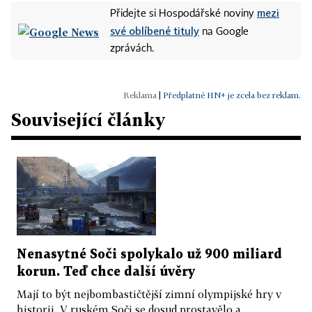
mezi
Přidejte si Hospodářské noviny
své oblíbené tituly
na Google
zprávách.
|
Předplatné HN+ je zcela bez reklam.
Související články
Nenasytné Soči spolykalo už 900 miliard
korun. Teď chce další úvěry
Mají to být nejbombastičtější zimní olympijské hry v
historii. V ruském Soči se dosud prostavělo a