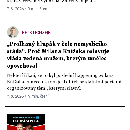
která v červenci vyhořela. Zničený objekt...
7. 8. 2026 ▪ 3 min. čtení
PETR HONZEJK
„Prolhaný hlupák v čele nemyslícího
stáda“. Proč Milana Knížáka oslavuje
vláda vedená mužem, kterým umělec
opovrhoval
Někteří říkají, že to byl poslední happening Milana
Knížáka. A něco na tom je. Pohřeb se státními poctami
organizovaný těmi, kterými slavný...
7. 8. 2026 ▪ 4 min. čtení