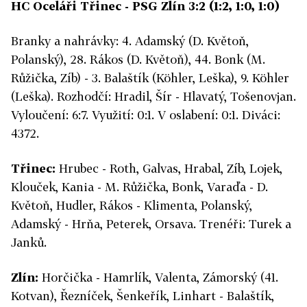
HC Oceláři Třinec - PSG Zlín 3:2 (1:2, 1:0, 1:0)
Branky a nahrávky: 4. Adamský (D. Květoň,
Polanský), 28. Rákos (D. Květoň), 44. Bonk (M.
Růžička, Zíb) - 3. Balaštík (Köhler, Leška), 9. Köhler
(Leška). Rozhodčí: Hradil, Šír - Hlavatý, Tošenovjan.
Vyloučení: 6:7. Využití: 0:1. V oslabení: 0:1. Diváci:
4372.
Třinec:
Hrubec - Roth, Galvas, Hrabal, Zíb, Lojek,
Klouček, Kania - M. Růžička, Bonk, Varaďa - D.
Květoň, Hudler, Rákos - Klimenta, Polanský,
Adamský - Hrňa, Peterek, Orsava. Trenéři: Turek a
Janků.
Zlín:
Horčička - Hamrlík, Valenta, Zámorský (41.
Kotvan), Řezníček, Šenkeřík, Linhart - Balaštík,