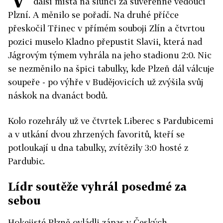
další místa na slunci za suverénně vedoucí
Plzní. A měnilo se pořadí. Na druhé příčce
přeskočil Třinec v přímém souboji Zlín a čtvrtou
pozici muselo Kladno přepustit Slavii, která nad
Jágrovým týmem vyhrála na jeho stadionu 2:0. Nic
se nezměnilo na špici tabulky, kde Plzeň dál válcuje
soupeře - po výhře v Budějovicích už zvýšila svůj
náskok na dvanáct bodů.
Kolo rozehrály už ve čtvrtek Liberec s Pardubicemi
a v utkání dvou zhrzených favoritů, kteří se
potloukají u dna tabulky, zvítězily 3:0 hosté z
Pardubic.
Lídr soutěže vyhrál posedmé za
sebou
Hokejisté Plzně ovládli zápas v Českých