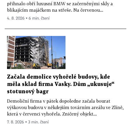
přihnalo obří luxusní BMW se začerněnými skly a
blikajícím majáčkem na střeše. Na červenou...
4. 8. 2026 ▪ 6 min. čtení
Začala demolice vyhořelé budovy, kde
měla sklad firma Vasky. Dům „ukusuje“
stotunový bagr
Demoliční firma v pátek dopoledne začala bourat
výškovou budovu v někdejším továrním areálu ve Zlíně,
která v červenci vyhořela. Zničený objekt...
7. 8. 2026 ▪ 3 min. čtení