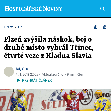
HN.cz
›
Hn
Plzeň zvýšila náskok, boj o
druhé místo vyhrál Třinec,
čtvrté veze z Kladna Slavia
hd, ČTK
4. 1. 2013 22:05 ▪ Aktualizováno ▪ 9 min. čtení
PŘEHRÁT ČLÁNEK