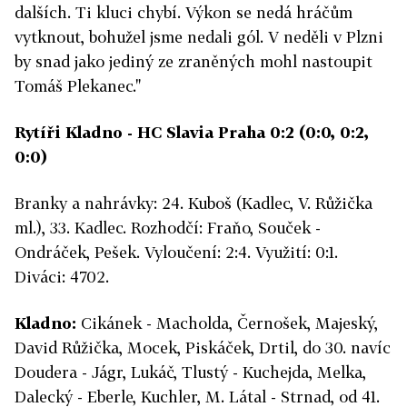
dalších. Ti kluci chybí. Výkon se nedá hráčům
vytknout, bohužel jsme nedali gól. V neděli v Plzni
by snad jako jediný ze zraněných mohl nastoupit
Tomáš Plekanec."
Rytíři Kladno - HC Slavia Praha 0:2 (0:0, 0:2,
0:0)
Branky a nahrávky: 24. Kuboš (Kadlec, V. Růžička
ml.), 33. Kadlec. Rozhodčí: Fraňo, Souček -
Ondráček, Pešek. Vyloučení: 2:4. Využití: 0:1.
Diváci: 4702.
Kladno:
Cikánek - Macholda, Černošek, Majeský,
David Růžička, Mocek, Piskáček, Drtil, do 30. navíc
Doudera - Jágr, Lukáč, Tlustý - Kuchejda, Melka,
Dalecký - Eberle, Kuchler, M. Látal - Strnad, od 41.