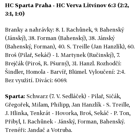
HC Sparta Praha - HC Verva Litvínov 6:3 (2:2,
3:1, 1:0)
Branky a nahrávky: 8. I. Rachůnek, 9. Bahenský
(Jánský), 38. Forman (Bahenský), 38. Jánský
(Bahenský, Forman), 40. S. Treille (Jan Hanzlík), 60.
Broš (Pilař, Sekáč) - 1. Martynek (Ručinský), 7.
Brejčák (Piroš, R. Pšurný), 31. Hanzl. Rozhodčí:
Šindler, Homola - Barvíř, Blümel. Vyloučení: 2:4.
Bez využití. Diváci: 6069.
Sparta:
Schwarz (7. V. Sedláček) - Pilař, Sičák,
Gřegořek, Milam, Philipp, Jan Hanzlík - S. Treille,
J. Hlinka, Tenkrát - Hovorka, Broš, Sekáč - P. Ton,
Přibyl, I. Rachůnek - Jánský, Forman, Bahenský.
Trenéři: Jandač a Votruba.