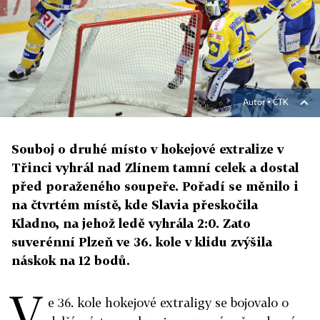
Autor ▪
ČTK
Souboj o druhé místo v hokejové extralize v
Třinci vyhrál nad Zlínem tamní celek a dostal
před poraženého soupeře. Pořadí se měnilo i
na čtvrtém místě, kde Slavia přeskočila
Kladno, na jehož ledě vyhrála 2:0. Zato
suverénní Plzeň ve 36. kole v klidu zvýšila
náskok na 12 bodů.
V
e 36. kole hokejové extraligy se bojovalo o