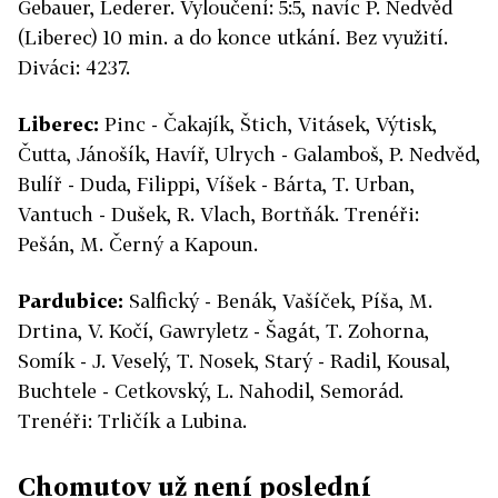
Gebauer, Lederer. Vyloučení: 5:5, navíc P. Nedvěd
(Liberec) 10 min. a do konce utkání. Bez využití.
Diváci: 4237.
Liberec:
Pinc - Čakajík, Štich, Vitásek, Výtisk,
Čutta, Jánošík, Havíř, Ulrych - Galamboš, P. Nedvěd,
Bulíř - Duda, Filippi, Víšek - Bárta, T. Urban,
Vantuch - Dušek, R. Vlach, Bortňák. Trenéři:
Pešán, M. Černý a Kapoun.
Pardubice:
Salfický - Benák, Vašíček, Píša, M.
Drtina, V. Kočí, Gawryletz - Šagát, T. Zohorna,
Somík - J. Veselý, T. Nosek, Starý - Radil, Kousal,
Buchtele - Cetkovský, L. Nahodil, Semorád.
Trenéři: Trličík a Lubina.
Chomutov už není poslední