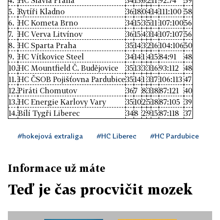
4.
HC Slavia Praha
34
15
6
2
11
92:74
59
5.
Rytíři Kladno
36
18
0
4
14
111:100
58
6.
HC Kometa Brno
34
15
3
5
11
107:100
56
7.
HC Verva Litvínov
36
15
4
3
14
107:107
56
8.
HC Sparta Praha
35
14
3
2
16
104:106
50
9.
HC Vítkovice Steel
34
14
1
4
15
84:91
48
10.
HC Mountfield Č. Budějovice
35
13
3
3
16
93:112
48
11.
HC ČSOB Pojišťovna Pardubice
35
14
1
3
17
106:113
47
12.
Piráti Chomutov
36
7
8
3
18
87:121
40
13.
HC Energie Karlovy Vary
35
10
2
5
18
87:105
39
14.
Bílí Tygři Liberec
34
8
2
9
15
87:118
37
#hokejová extraliga
#HC Liberec
#HC Pardubice
Informace už máte
Teď je čas procvičit mozek