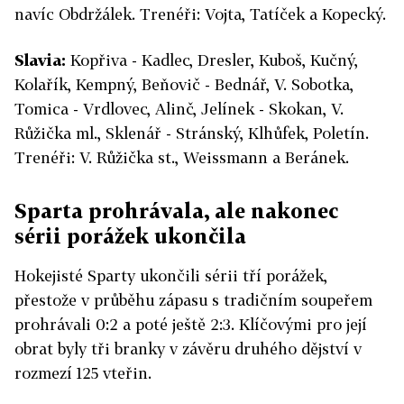
navíc Obdržálek. Trenéři: Vojta, Tatíček a Kopecký.
Slavia:
Kopřiva - Kadlec, Dresler, Kuboš, Kučný,
Kolařík, Kempný, Beňovič - Bednář, V. Sobotka,
Tomica - Vrdlovec, Alinč, Jelínek - Skokan, V.
Růžička ml., Sklenář - Stránský, Klhůfek, Poletín.
Trenéři: V. Růžička st., Weissmann a Beránek.
Sparta prohrávala, ale nakonec
sérii porážek ukončila
Hokejisté Sparty ukončili sérii tří porážek,
přestože v průběhu zápasu s tradičním soupeřem
prohrávali 0:2 a poté ještě 2:3. Klíčovými pro její
obrat byly tři branky v závěru druhého dějství v
rozmezí 125 vteřin.