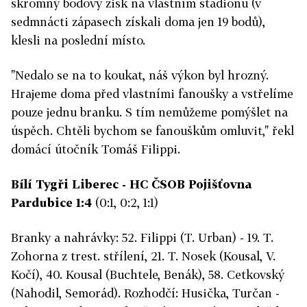
skromný bodový zisk na vlastním stadionu (v
sedmnácti zápasech získali doma jen 19 bodů),
klesli na poslední místo.
"Nedalo se na to koukat, náš výkon byl hrozný.
Hrajeme doma před vlastními fanoušky a vstřelíme
pouze jednu branku. S tím nemůžeme pomýšlet na
úspěch. Chtěli bychom se fanouškům omluvit," řekl
domácí útočník Tomáš Filippi.
Bílí Tygři Liberec - HC ČSOB Pojišťovna
Pardubice 1:4
(0:1, 0:2, 1:1)
Branky a nahrávky: 52. Filippi (T. Urban) - 19. T.
Zohorna z trest. střílení, 21. T. Nosek (Kousal, V.
Kočí), 40. Kousal (Buchtele, Benák), 58. Cetkovský
(Nahodil, Semorád). Rozhodčí: Husička, Turčan -