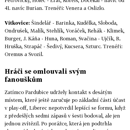
Petrovický, Holec - Erat, Koreis, Dočekal - navíc od
41. navíc Burian. Trenéři: Venera a Oslizlo.
Vítkovice:
Šindelář - Barinka, Kudělka, Sloboda,
Ondrušek, Malík, Stehlík, Voráček, Rehák - Klimek,
Burger, J. Káňa - Huna, Roman, Svačina - Ujčík, R.
Hruška, Strapáč - Šedivý, Kucsera, Szturc. Trenéři:
Oremus a Svozil.
Hráči se omlouvali svým
fanouškům
Zatímco Pardubice udržely kontakt s desátým
místem, které ještě zaručuje po základní části účast
v play-off, Liberec nepotvrdil lepšící se formu, když
z předešlých sedmi zápasů v šesti bodoval, ale jen
jednou zvítězil. Po porážce, která jen podtrhla