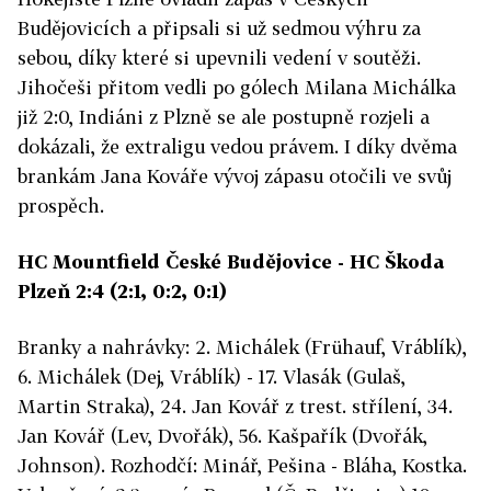
Budějovicích a připsali si už sedmou výhru za
sebou, díky které si upevnili vedení v soutěži.
Jihočeši přitom vedli po gólech Milana Michálka
již 2:0, Indiáni z Plzně se ale postupně rozjeli a
dokázali, že extraligu vedou právem. I díky dvěma
brankám Jana Kováře vývoj zápasu otočili ve svůj
prospěch.
HC Mountfield České Budějovice - HC Škoda
Plzeň 2:4 (2:1, 0:2, 0:1)
Branky a nahrávky: 2. Michálek (Frühauf, Vráblík),
6. Michálek (Dej, Vráblík) - 17. Vlasák (Gulaš,
Martin Straka), 24. Jan Kovář z trest. střílení, 34.
Jan Kovář (Lev, Dvořák), 56. Kašpařík (Dvořák,
Johnson). Rozhodčí: Minář, Pešina - Bláha, Kostka.