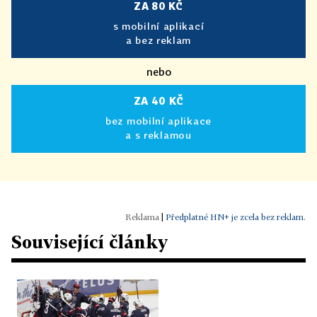
ZA 80 KČ
s mobilní aplikací
a bez reklam
nebo
ZA 40 KČ
bez mobilní aplikace
a s reklamou
|
Předplatné HN+ je zcela bez reklam.
Související články