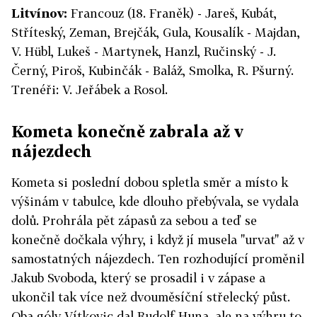
Litvínov:
Francouz (18. Franěk) - Jareš, Kubát,
Stříteský, Zeman, Brejčák, Gula, Kousalík - Majdan,
V. Hübl, Lukeš - Martynek, Hanzl, Ručinský - J.
Černý, Piroš, Kubinčák - Baláž, Smolka, R. Pšurný.
Trenéři: V. Jeřábek a Rosol.
Kometa konečně zabrala až v
nájezdech
Kometa si poslední dobou spletla směr a místo k
výšinám v tabulce, kde dlouho přebývala, se vydala
dolů. Prohrála pět zápasů za sebou a teď se
konečně dočkala výhry, i když jí musela "urvat" až v
samostatných nájezdech. Ten rozhodující proměnil
Jakub Svoboda, který se prosadil i v zápase a
ukončil tak více než dvouměsíční střelecký půst.
Oba góly Vítkovic dal Rudolf Huna, ale na výhru to