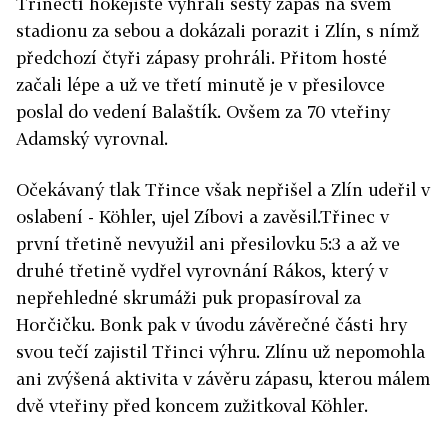
Třinečtí hokejisté vyhráli šestý zápas na svém
stadionu za sebou a dokázali porazit i Zlín, s nímž
předchozí čtyři zápasy prohráli. Přitom hosté
začali lépe a už ve třetí minutě je v přesilovce
poslal do vedení Balaštík. Ovšem za 70 vteřiny
Adamský vyrovnal.
Očekávaný tlak Třince však nepřišel a Zlín udeřil v
oslabení - Köhler, ujel Zíbovi a zavěsil.Třinec v
první třetině nevyužil ani přesilovku 5:3 a až ve
druhé třetině vydřel vyrovnání Rákos, který v
nepřehledné skrumáži puk propasíroval za
Horčičku. Bonk pak v úvodu závěrečné části hry
svou tečí zajistil Třinci výhru. Zlínu už nepomohla
ani zvýšená aktivita v závěru zápasu, kterou málem
dvě vteřiny před koncem zužitkoval Köhler.