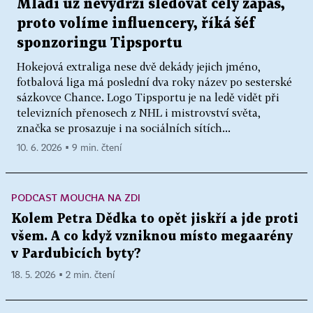
Mladí už nevydrží sledovat celý zápas,
proto volíme influencery, říká šéf
sponzoringu Tipsportu
Hokejová extraliga nese dvě dekády jejich jméno,
fotbalová liga má poslední dva roky název po sesterské
sázkovce Chance. Logo Tipsportu je na ledě vidět při
televizních přenosech z NHL i mistrovství světa,
značka se prosazuje i na sociálních sítích...
10. 6. 2026 ▪ 9 min. čtení
PODCAST MOUCHA NA ZDI
Kolem Petra Dědka to opět jiskří a jde proti
všem. A co když vzniknou místo megaarény
v Pardubicích byty?
18. 5. 2026 ▪ 2 min. čtení