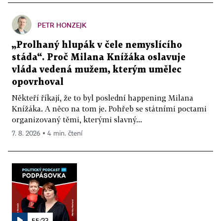
PETR HONZEJK
„Prolhaný hlupák v čele nemyslícího
stáda“. Proč Milana Knížáka oslavuje
vláda vedená mužem, kterým umělec
opovrhoval
Někteří říkají, že to byl poslední happening Milana
Knížáka. A něco na tom je. Pohřeb se státními poctami
organizovaný těmi, kterými slavný...
7. 8. 2026 ▪ 4 min. čtení
55:23