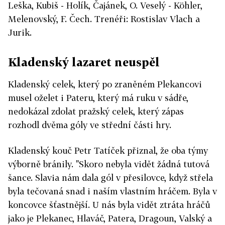
Leška, Kubiš - Holík, Čajánek, O. Veselý - Köhler,
Melenovský, F. Čech. Trenéři: Rostislav Vlach a
Jurik.
Kladenský lazaret neuspěl
Kladenský celek, který po zraněném Plekancovi
musel oželet i Pateru, který má ruku v sádře,
nedokázal zdolat pražský celek, který zápas
rozhodl dvěma góly ve střední části hry.
Kladenský kouč Petr Tatíček přiznal, že oba týmy
výborně bránily. "Skoro nebyla vidět žádná tutová
šance. Slavia nám dala gól v přesilovce, když střela
byla tečovaná snad i naším vlastním hráčem. Byla v
koncovce šťastnější. U nás byla vidět ztráta hráčů
jako je Plekanec, Hlaváč, Patera, Dragoun, Valský a