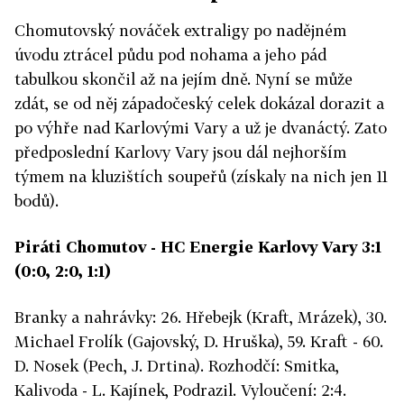
Chomutovský nováček extraligy po nadějném
úvodu ztrácel půdu pod nohama a jeho pád
tabulkou skončil až na jejím dně. Nyní se může
zdát, se od něj západočeský celek dokázal dorazit a
po výhře nad Karlovými Vary a už je dvanáctý. Zato
předposlední Karlovy Vary jsou dál nejhorším
týmem na kluzištích soupeřů (získaly na nich jen 11
bodů).
Piráti Chomutov - HC Energie Karlovy Vary 3:1
(0:0, 2:0, 1:1)
Branky a nahrávky: 26. Hřebejk (Kraft, Mrázek), 30.
Michael Frolík (Gajovský, D. Hruška), 59. Kraft - 60.
D. Nosek (Pech, J. Drtina). Rozhodčí: Smitka,
Kalivoda - L. Kajínek, Podrazil. Vyloučení: 2:4.