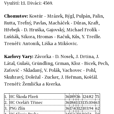
Využití: 1:1. Diváci: 4569.
Chomutov:
Kostúr - Mrázek, Rýgl, Pulpán, Palin,
Rutta, Trefný, Pavlas, Macháček - Důras, Kraft,
Hřebejk - D. Hruška, Gajovský, Michael Frolík -
Lušňák, Sikora, Hromas - Račuk, Kůs, Y. Treille.
Trenéři: Antonik, Liška a Mikšovic.
Karlovy Vary:
Závorka - D. Nosek, J. Drtina, J.
Látal, Gulaši, Gründling, Grman, Kloz - Bicek, Pech,
Zaťovič - Skladaný, V. Polák, Vachovec - Pohl,
Skuhravý, Doležal - Zucker, J. Heřman, Košťál.
Trenéři: Žemlička a Kverka.
1.
HC Škoda Plzeň
36
18
9
3
6
124:82
75
2.
HC Oceláři Třinec
36
18
4
1
13
135:104
63
3.
PSG Zlín
36
17
4
3
12
103:94
62