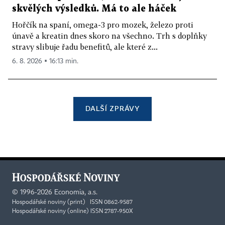
skvělých výsledků. Má to ale háček
Hořčík na spaní, omega-3 pro mozek, železo proti
únavě a kreatin dnes skoro na všechno. Trh s doplňky
stravy slibuje řadu benefitů, ale které z...
6. 8. 2026 ▪ 16:13 min.
DALŠÍ ZPRÁVY
©
1996-2026
Economia, a.s.
Hospodářské noviny (print) ISSN 0862-9587
Hospodářské noviny (online) ISSN 2787-950X