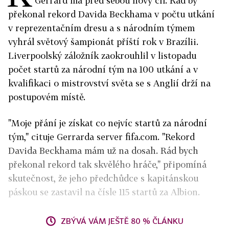
Gerrard má před sebou nový cíl. Rád by
překonal rekord Davida Beckhama v počtu utkání
v reprezentačním dresu a s národním týmem
vyhrál světový šampionát příští rok v Brazílii.
Liverpoolský záložník zaokrouhlil v listopadu
počet startů za národní tým na 100 utkání a v
kvalifikaci o mistrovství světa se s Anglií drží na
postupovém místě.
"Moje přání je získat co nejvíc startů za národní
tým," cituje Gerrarda server fifa.com. "Rekord
Davida Beckhama mám už na dosah. Rád bych
překonal rekord tak skvělého hráče," připomíná
skutečnost, že jeho předchůdce s kapitánskou
páskou se zastavil na čísle 115 startů za Albion.
ZBÝVÁ VÁM JEŠTĚ 80 % ČLÁNKU