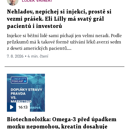
LUDĚK VAINERT
Nehladov, nepíchej si injekci, prostě si
vezmi prášek. Eli Lilly má svatý grál
pacientů i investorů
Injekce si běžní lidé sami píchají jen velmi neradi. Podle
průzkumů má k takové formě užívání léků averzi sedm
z deseti amerických pacientů....
7. 8. 2026 ▪ 4 min. čtení
16:13
Biotechnoložka: Omega-3 před úpadkem
mozku nepomohou, kreatin dosahuje