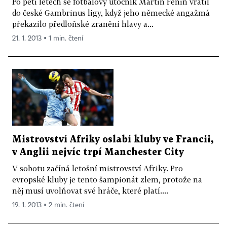
Po pěti letech se fotbalový útočník Martin Fenin vrátil
do české Gambrinus ligy, když jeho německé angažmá
překazilo předloňské zranění hlavy a...
21. 1. 2013 ▪ 1 min. čtení
Mistrovství Afriky oslabí kluby ve Francii,
v Anglii nejvíc trpí Manchester City
V sobotu začíná letošní mistrovství Afriky. Pro
evropské kluby je tento šampionát zlem, protože na
něj musí uvolňovat své hráče, které platí....
19. 1. 2013 ▪ 2 min. čtení