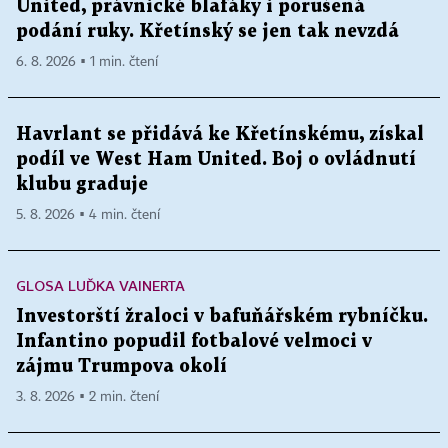
United, právnické blafáky i porušená
podání ruky. Křetínský se jen tak nevzdá
6. 8. 2026 ▪ 1 min. čtení
Havrlant se přidává ke Křetínskému, získal
podíl ve West Ham United. Boj o ovládnutí
klubu graduje
5. 8. 2026 ▪ 4 min. čtení
GLOSA LUĎKA VAINERTA
Investorští žraloci v bafuňářském rybníčku.
Infantino popudil fotbalové velmoci v
zájmu Trumpova okolí
3. 8. 2026 ▪ 2 min. čtení