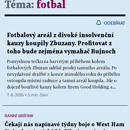
Téma:
fotbal
ODEBÍRAT
Fotbalový areál z divoké insolvenční
kauzy koupily Zbuzany. Profitovat z
toho bude zejména vymahač Bujnoch
Pomyslnou tečku za barvitým příběhem kolem
fotbalových Zbuzan udělal prodej tamního areálu. Po
nevydařené dražbě z konce minulého roku do příběhu
vstoupila místní radnice a tamní areál koupila. Jde o
dojezd bouřlivé kauzy kolem firem Good Holding a...
7. 8. 2026 ▪ 5 min. čtení
RANNÍ BRÍFINK
Čekají nás napínavé týdny boje o West Ham