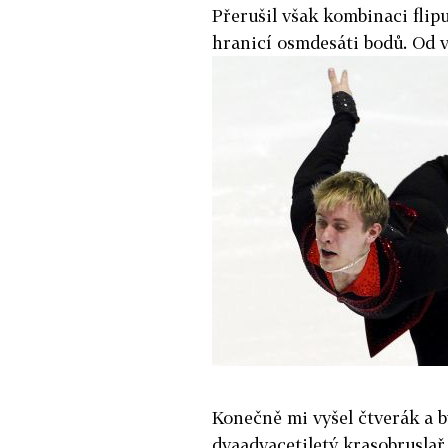
Přerušil však kombinaci flip
hranicí osmdesáti bodů. Od v
Konečně mi vyšel čtverák a by
dvaadvacetiletý krasobruslař.