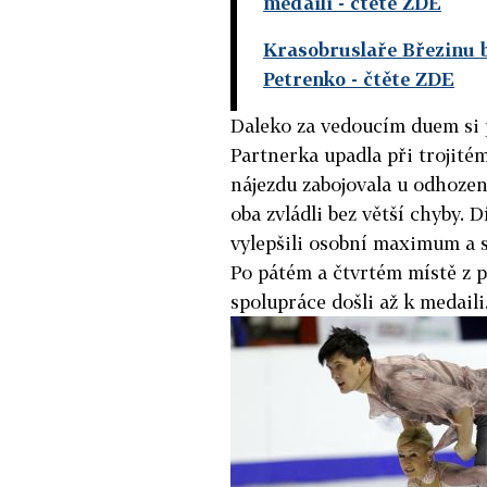
medaili
- čtěte ZDE
Krasobruslaře Březinu b
Petrenko
- čtěte ZDE
Daleko za vedoucím duem si 
Partnerka upadla při trojité
nájezdu zabojovala u odhozen
oba zvládli bez větší chyby. 
vylepšili osobní maximum a s
Po pátém a čtvrtém místě z 
spolupráce došli až k medaili