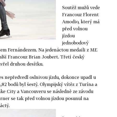
Soutěž mužů vede
Francouz Florent
Amodio, který má
před volnou
jízdou
jednobodový
rem Fernándezem. Na jedenáctou medaili z ME
alší Francouz Brian Joubert. Třetí český
vřel druhou desítku.
es nepředvedl oslnivou jízdu, dokonce upadl u
4,82 bodů byl šestý. Olympijský vítěz z Turína a
Lake City a Vancouveru se následně ze závodu
erner se tak před volnou jízdou posunul na
áctý.