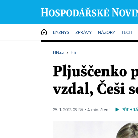
HOME
BYZNYS
ZPRÁVY
NÁZORY
TECH
HN.cz
›
Hn
Pljuščenko p
vzdal, Češi s
PŘEHRÁ
25. 1. 2013 09:36 ▪ 4 min. čtení