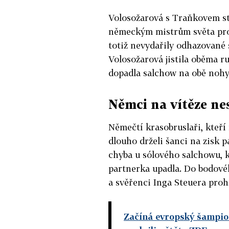
Volosožarová s Traňkovem sta
německým mistrům světa prost
totiž nevydařily odhazované 
Volosožarová jistila oběma r
dopadla salchow na obě nohy
Němci na vítěze nes
Němečtí krasobruslaři, kteř
dlouho drželi šanci na zisk p
chyba u sólového salchowu, k
partnerka upadla. Do bodovéh
a svěřenci Inga Steuera prohrá
Začíná evropský šampion