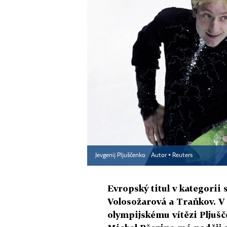
Jevgenij Pljuščenko
Autor ▪
Reuters
Evropský titul v kategorii 
Volosožarová a Traňkov. V
olympijskému vítězi Pljušč