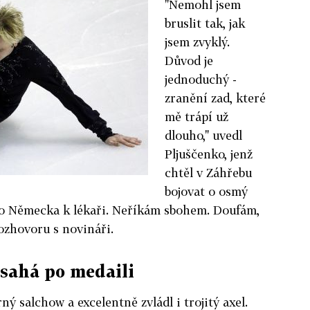
"Nemohl jsem
bruslit tak, jak
jsem zvyklý.
Důvod je
jednoduchý -
zranění zad, které
mě trápí už
dlouho," uvedl
Pljuščenko, jenž
chtěl v Záhřebu
bojovat o osmý
 do Německa k lékaři. Neříkám sbohem. Doufám,
rozhovoru s novináři.
sahá po medaili
ný salchow a excelentně zvládl i trojitý axel.