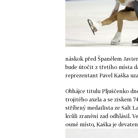
náskok před Španělem Javie
bude útočit z třetího místa d
reprezentant Pavel Kaška uza
Obhájce titulu Pljuščenko dn
trojitého axela a se ziskem 7
stříbrný medailista ze Salt 
kvůli zranění zad odhlásil. V
osmé místo, Kaška je devaten