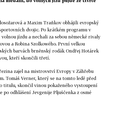
a medaili, do volných jízd půjde ze čtvrté
losožarová a Maxim Traňkov obhájili evropský
i sportovních dvojic. Po krátkém programu v
i volnou jízdu a nechali za sebou německé rivaly
ovou a Robina Szolkowého. První velkou
talských barvách brněnský rodák Ondřej Hotárek
ou, kteří skončili třetí.
ezina zajel na mistrovství Evropy v Záhřebu
am. Tomáš Verner, který se na tomto ledě před
ho titulu, skončil vinou pokaženého vystoupení
jde po odhlášení Jevgenije Pljuščenka z osmé