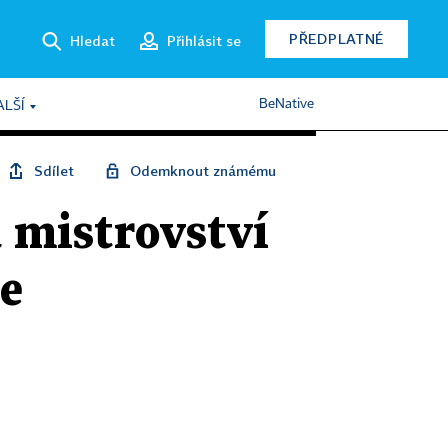
PŘEDPLATNÉ
Hledat
Přihlásit se
BeNative
ALŠÍ
Sdílet
Odemknout známému
 mistrovství
le