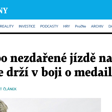
REALITY
INVESTICE
PODCASTY
HRY
PročNe
ARCHIV
D
o nezdařené jízdě na
e drží v boji o medai
T ČLÁNEK