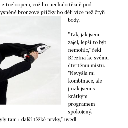
u z toeloopem, což ho nechalo těsně pod
ysněné bronzové příčky ho dělí více než čtyři
body.
"Tak, jak jsem
zajel, lepší to být
nemohlo," řekl
Březina ke svému
čtvrtému místu.
"Nevyšla mi
kombinace, ale
jinak jsem s
krátkým
programem
spokojený.
ly tam i další těžké prvky," uvedl