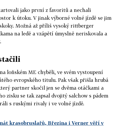
rtovali jako první z favoritů a nechali
or k útoku. V jinak výborné volné jízdě se jim
skoky. Možná až příliš vysoký rittberger
ukama na ledě a vzápětí úmyslně neriskovala a
.
tačili
í na loňském ME chyběli, ve svém vystoupení
átého evropského titulu. Pak však přišla hrubá
terý partner skočil jen se dvěma otáčkami a
o zisku se tak zapsal dvojitý salchow s pádem
li s ruskými rivaly i ve volné jízdě.
át krasobruslařů, Březina i Verner věří v