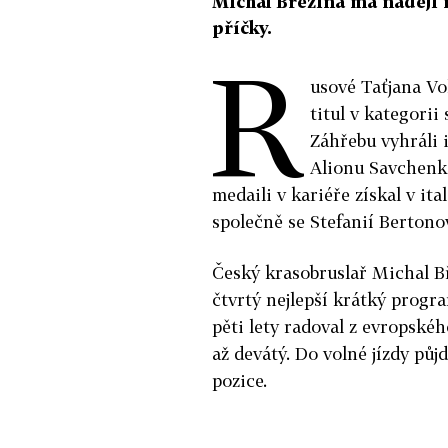
Michal Březina má naději n
příčky.
R
usové Taťjana Vo
titul v kategori
Záhřebu vyhráli 
Alionu Savchenk
medaili v kariéře získal v i
společně se Stefanií Bertonov
Český krasobruslař Michal Bř
čtvrtý nejlepší krátký progr
pěti lety radoval z evropské
až devátý. Do volné jízdy pů
pozice.