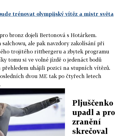
ude trénovat olympijský vítěz a mistr světa
pro bronz dojeli Bertonová s Hotárkem.
m salchowu, ale pak navzdory zakolísání při
ého trojitého rittbergeru a zbytek programu
Díky tomu si ve volné jízdě o jedenáct bodů
 přehledem uhájili pozici na stupních vítězů.
posledních dvou ME tak po čtyřech letech
.
Pljuščenko
upadl a pro
zranění
skrečoval