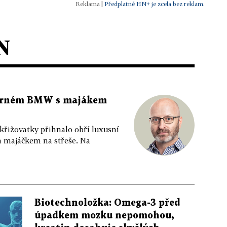
|
Předplatné HN+ je zcela bez reklam.
N
 černém BMW s majákem
 křižovatky přihnalo obří luxusní
m majáčkem na střeše. Na
Biotechnoložka: Omega-3 před
úpadkem mozku nepomohou,