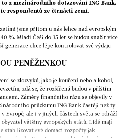
lo to z mezinárodního dotazování ING Bank,
isíc respondentů ze čtrnácti zemí.
zetími jsme přitom u nás lehce nad evropským
40 %. Mladí Češi do 35 let se budou snažit více
rší generace chce lépe kontrolovat své výdaje.
TOU PENĚŽENKOU
ení se zlozvyků, jako je kouření nebo alkohol,
evzetím, zdá se, že rozšířená budou v příštím
financemi. Záměry finančního rázu se objevily v
inárodního průzkumu ING Bank častěji než ty
v Evropě, ale i v jiných částech světa se odráží
obyvatel většiny evropských států. Lidé mají
e stabilizovat své domácí rozpočty jak