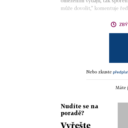
omezením výdajů, tak spoření
může dovolit," komentuje řed
ZBÝ
Nebo zkuste
předpla
Máte j
Nudíte se na
poradě?
Vyřešte