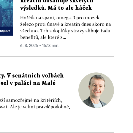
kreatin dosahuje skvělých
výsledků. Má to ale háček
Hořčík na spaní, omega-3 pro mozek,
železo proti únavě a kreatin dnes skoro na
všechno. Trh s doplňky stravy slibuje řadu
benefitů, ale které z...
6. 8. 2026 ▪ 16:13 min.
y. V senátních volbách
sel v paláci na Malé
eží samozřejmě na kritériích,
vat. Ale je velmi pravděpodobné,