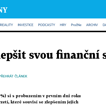
REALITY
INVESTICE
PODCASTY
HRY
PročNe
ARCHIV
D
lepšit svou finanční 
PŘEHRÁT ČLÁNEK
 %) si s probuzením v prvním dni roku
etí, které souvisí se zlepšením jejich