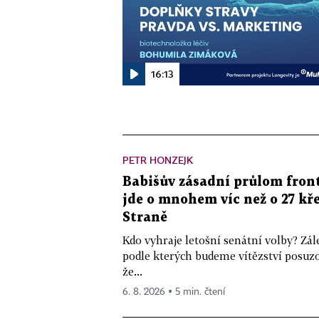
16:13
PETR HONZEJK
Babišův zásadní průlom front
jde o mnohem víc než o 27 kře
Straně
Kdo vyhraje letošní senátní volby? Zál
podle kterých budeme vítězství posuzo
že...
6. 8. 2026 ▪ 5 min. čtení