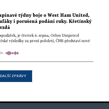
apínavé týdny boje o West Ham United,
afáky i porušená podání ruky. Křetínský
evzdá
podářek, je čtvrtek 6. srpna, Orlen Unipetrol
řské výsledky za první pololetí, ČNB představí nové
in.
DALŠÍ ZPRÁVY