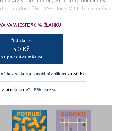
m v závislosti na tom, co si která domácnost
itel retailové části ING Bank ČR Libor Vaníček.
VÁ VÁM JEŠTĚ 70 % ČLÁNKU
Číst dál za
40 Kč
na první dva měsíce
za 80 Kč.
tné bez reklam a s mobilní aplikací
iž předplatné?
Přihlaste se