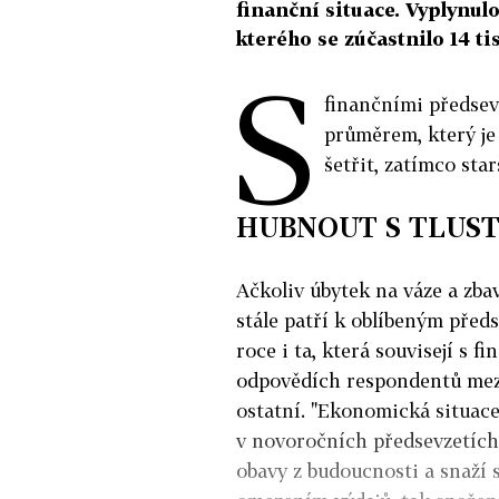
finanční situace. Vyplynu
kterého se zúčastnilo 14 t
S
finančními předsev
průměrem, který je 
šetřit, zatímco sta
HUBNOUT S TLUS
Ačkoliv úbytek na váze a zbav
stále patří k oblíbeným předs
roce i ta, která souvisejí s 
odpovědích respondentů mez
ostatní. "Ekonomická situace 
v novoročních předsevzetích 
obavy z budoucnosti a snaží s