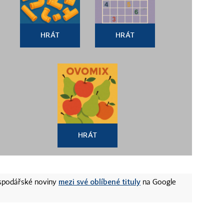
HRÁT
HRÁT
HRÁT
mezi své oblíbené tituly
ospodářské noviny
na Google