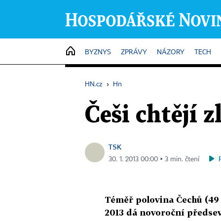
HOME
BYZNYS
ZPRÁVY
NÁZORY
TECH
HN.cz
›
Hn
Češi chtějí z
TSK
30. 1. 2013 00:00 ▪ 3 min. čtení
Téměř polovina Čechů (49
2013 dá novoroční předsevz