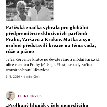
Pařížská značka vybrala pro globální
předpremiéru exkluzivních parfémů
Prahu, Varšavu a Krakov. Matka a syn
osobně představili kreace na téma voda,
růže a pižmo
Je 23. července krátce po deváté ráno a módní Pařížská
ulice v centru Prahy ještě spí. Přesto se tudy začínají
trousit vybraní lifestyloví...
8. 8. 2026 ▪ 4 min. čtení
PETR HONZEJK
„Prolhaný hlupák v čele nemyslícího