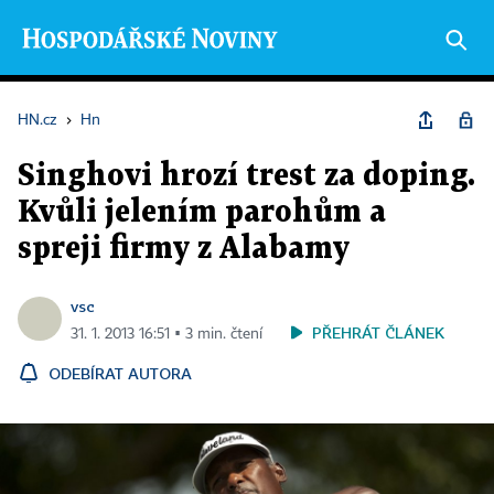
HN.cz
›
Hn
Singhovi hrozí trest za doping.
Kvůli jelením parohům a
spreji firmy z Alabamy
vsc
PŘEHRÁT ČLÁNEK
31. 1. 2013 16:51 ▪ 3 min. čtení
ODEBÍRAT AUTORA