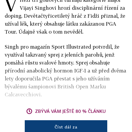
V
Vijayi Singhovi hrozí disciplinární řízení za
doping. Devětačtyřicetiletý hráč z Fidži přiznal, že
užíval lék, který obsahuje látku zakázanou PGA
Tour. Údajně však o tom nevěděl.
Singh pro magazín Sport Illustrated potvrdil, že
využíval takzvaný sprej z jeleních parohů, jenž
pomáhá růstu svalové hmoty. Sprej obsahuje
přírodní anabolický hormon IGF-1 a už před dvěma
lety doporučila PGA přestat s jeho užíváním
bývalému šampionovi British Open Marku
Calcavecchiovi.
ZBÝVÁ VÁM JEŠTĚ 80 % ČLÁNKU
Číst dál za