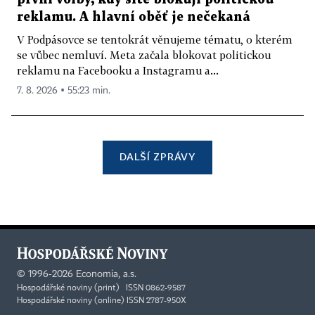
reklamu. A hlavní oběť je nečekaná
V Podpásovce se tentokrát věnujeme tématu, o kterém
se vůbec nemluví. Meta začala blokovat politickou
reklamu na Facebooku a Instagramu a...
7. 8. 2026 ▪ 55:23 min.
DALŠÍ ZPRÁVY
©
1996-2026
Economia, a.s.
Hospodářské noviny (print) ISSN 0862-9587
Hospodářské noviny (online) ISSN 2787-950X