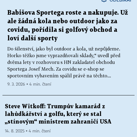
Babišova Sportega roste a nakupuje. Už
ale žádná kola nebo outdoor jako za
covidu, pořídila si golfový obchod a
loví další sporty
Do šílenství, jako byl outdoor a kola, už nepůjdeme.
Horko těžko jsme vyprazdňovali sklady,“ uvedl před
dvěma lety v rozhovoru s HN zakladatel obchodu
Sportega Josef Mech. Za covidu se e-shop se
sportovním vybavením spálil právě na těchto...
9. 3. 2026 ▪ 4 min. čtení
Steve Witkoff: Trumpův kamarád z
lahůdkářství a golfu, který se stal
„stínovým“ ministrem zahraničí USA
14. 8. 2025 ▪ 4 min. čtení