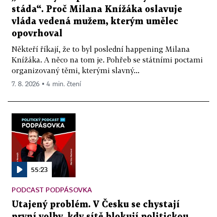
stáda“. Proč Milana Knížáka oslavuje
vláda vedená mužem, kterým umělec
opovrhoval
Někteří říkají, že to byl poslední happening Milana
Knížáka. A něco na tom je. Pohřeb se státními poctami
organizovaný těmi, kterými slavný...
7. 8. 2026 ▪ 4 min. čtení
55:23
PODCAST PODPÁSOVKA
Utajený problém. V Česku se chystají
první volby, kdy sítě blokují politickou