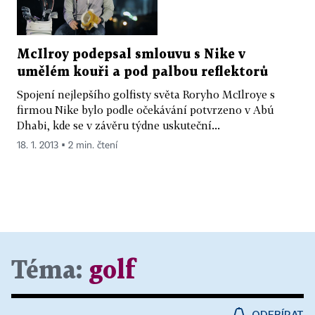
McIlroy podepsal smlouvu s Nike v
umělém kouři a pod palbou reflektorů
Spojení nejlepšího golfisty světa Roryho McIlroye s
firmou Nike bylo podle očekávání potvrzeno v Abú
Dhabi, kde se v závěru týdne uskuteční...
18. 1. 2013 ▪ 2 min. čtení
Téma:
golf
ODEBÍRAT