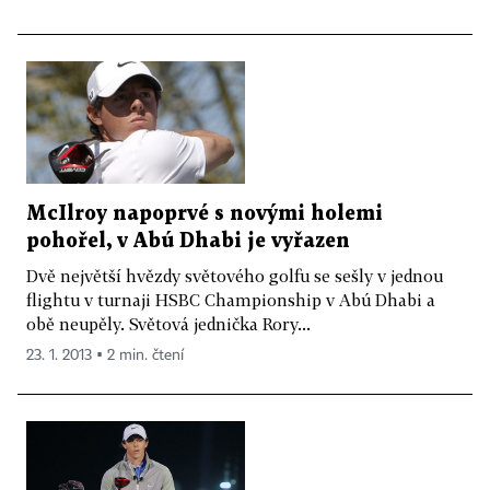
McIlroy napoprvé s novými holemi
pohořel, v Abú Dhabi je vyřazen
Dvě největší hvězdy světového golfu se sešly v jednou
flightu v turnaji HSBC Championship v Abú Dhabi a
obě neupěly. Světová jednička Rory...
23. 1. 2013 ▪ 2 min. čtení