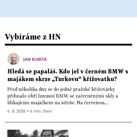
Vybíráme z HN
JAN KUBITA
Hledá se papaláš. Kdo jel v černém BMW s
majákem skrze „Turkovu“ křižovatku?
Před několika dny se do jedné pražské křižovatky
přihnalo obří luxusní BMW se začerněnými skly a
blikajícím majáčkem na střeše. Na červenou...
4. 8. 2026 ▪ 6 min. čtení