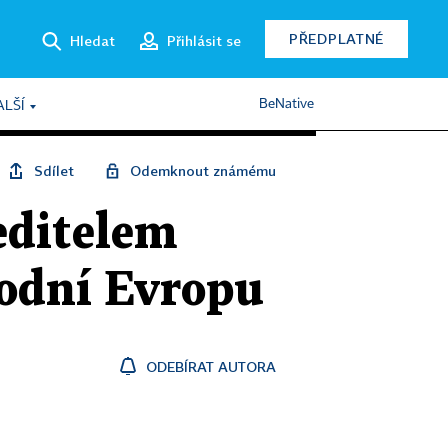
PŘEDPLATNÉ
Hledat
Přihlásit se
BeNative
ALŠÍ
Sdílet
Odemknout známému
editelem
hodní Evropu
ODEBÍRAT AUTORA