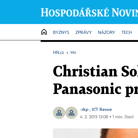
HOME
BYZNYS
ZPRÁVY
NÁZORY
TECH
HN.cz
›
Hn
Christian S
Panasonic pr
-rkp-
ICT Revue
,
4. 2. 2013 13:08 ▪ 1 min. čtení