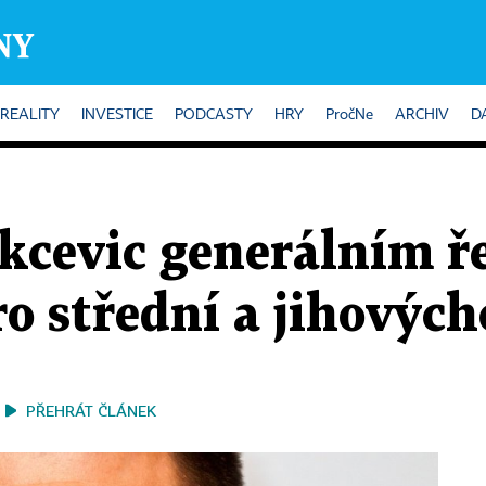
REALITY
INVESTICE
PODCASTY
HRY
PročNe
ARCHIV
D
okcevic generálním ř
o střední a jihovýc
PŘEHRÁT ČLÁNEK