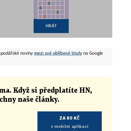
HRÁT
mezi své oblíbené tituly
ospodářské noviny
na Google
ma. Když si předplatíte HN,
echny naše články
.
ZA 80 KČ
s mobilní aplikací