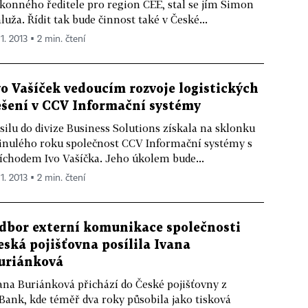
konného ředitele pro region CEE, stal se jím Simon
luža. Řídit tak bude činnost také v České...
 1. 2013 ▪ 2 min. čtení
vo Vašíček vedoucím rozvoje logistických
ešení v CCV Informační systémy
silu do divize Business Solutions získala na sklonku
nulého roku společnost CCV Informační systémy s
íchodem Ivo Vašíčka. Jeho úkolem bude...
 1. 2013 ▪ 2 min. čtení
dbor externí komunikace společnosti
eská pojišťovna posílila Ivana
uriánková
ana Buriánková přichází do České pojišťovny z
ank, kde téměř dva roky působila jako tisková