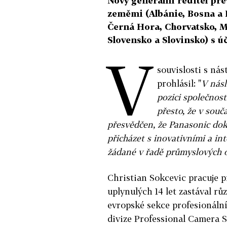
Nový generální ředitel př
zeměmi (Albánie, Bosna a 
Černá Hora, Chorvatsko, 
Slovensko a Slovinsko) s ú
V
souvislosti s ná
prohlásil: "
V násl
pozici společnosti
přesto, že v sou
přesvědčen, že Panasonic dok
přicházet s inovativními a int
žádané v řadě průmyslových o
Christian Sokcevic pracuje 
uplynulých 14 let zastával r
evropské sekce profesionální
divize Professional Camera 