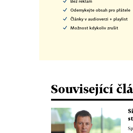
Bez reklam
Odemykejte obsah pro přátele
Články v audioverzi + playlist
Možnost kdykoliv zrušit
Související čl
S
s
Sp