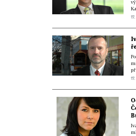
vý
Ka
17.
I
ř
Po
mi
př
17.
O
Č
B
Iv
mB