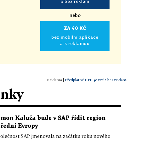
a bez reklam
nebo
ZA 40 KČ
bez mobilní aplikace
a s reklamou
|
Předplatné HN+ je zcela bez reklam.
ánky
imon Kaluža bude v SAP řídit region
třední Evropy
olečnost SAP jmenovala na začátku roku nového