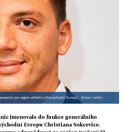
 Panasonic pro region střední a jihovýchodní Evropy.
Autor ▪
archiv
nic jmenovalo do funkce generálního
ovýchodní Evropu Christiana Sokcevice.