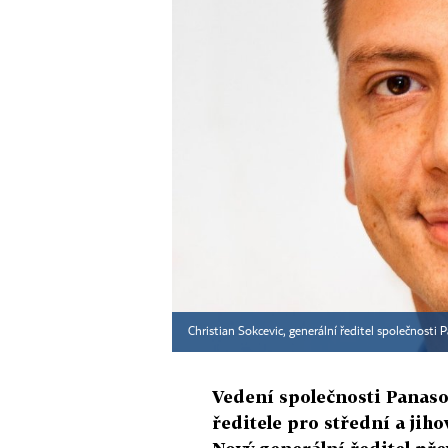
Christian Sokcevic, generální ředitel společnosti
Vedení společnosti Panaso
ředitele pro střední a jih