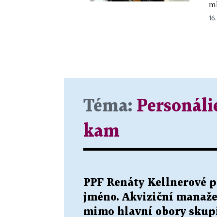
ml
16.
Téma:
Personáli
kam
PPF Renáty Kellnerové p
jméno. Akviziční manaže
mimo hlavní obory skup