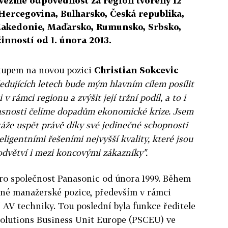
evezme odpovědnost za region tvořený 12
Hercegovina, Bulharsko, Česká republika,
Makedonie, Maďarsko, Rumunsko, Srbsko,
činností od 1. února 2013.
stupem na novou pozici
Christian
Sokcevic
edujících letech bude mým hlavním cílem posílit
 v rámci regionu a zvýšit její tržní podíl, a to i
časnosti čelíme dopadům ekonomické krize. Jsem
áže uspět právě díky své jedinečné schopnosti
eligentními řešeními nejvyšší kvality, které jsou
dvětví i mezi koncovými zákazníky".
pro společnost Panasonic od února 1999. Během
ůzné manažerské pozice, především v rámci
 AV techniky. Tou poslední byla funkce ředitele
Solutions Business Unit Europe (PSCEU) ve