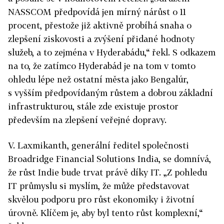
NASSCOM předpovídá jen mírný nárůst o 11
procent, přestože již aktivně probíhá snaha o
zlepšení ziskovosti a zvýšení přidané hodnoty
služeb, a to zejména v Hyderabádu,“ řekl. S odkazem
na to, že zatímco Hyderabád je na tom v tomto
ohledu lépe než ostatní města jako Bengalúr,
s vyšším předpovídaným růstem a dobrou základní
infrastrukturou, stále zde existuje prostor
především na zlepšení veřejné dopravy.
V. Laxmikanth, generální ředitel společnosti
Broadridge Financial Solutions India, se domnívá,
že růst Indie bude trvat právě díky IT. „Z pohledu
IT průmyslu si myslím, že může představovat
skvělou podporu pro růst ekonomiky i životní
úrovně. Klíčem je, aby byl tento růst komplexní,“