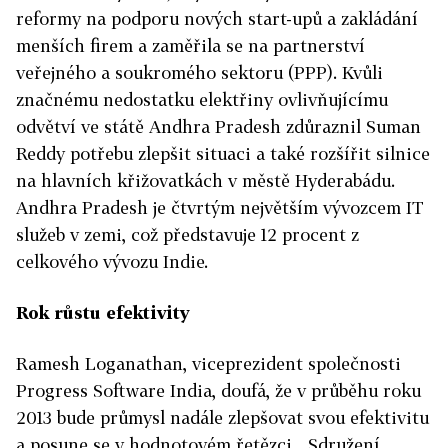
reformy na podporu nových start-upů a zakládání
menších firem a zaměřila se na partnerství
veřejného a soukromého sektoru (PPP). Kvůli
značnému nedostatku elektřiny ovlivňujícímu
odvětví ve státě Andhra Pradesh zdůraznil Suman
Reddy potřebu zlepšit situaci a také rozšířit silnice
na hlavních křižovatkách v městě Hyderabádu.
Andhra Pradesh je čtvrtým největším vývozcem IT
služeb v zemi, což představuje 12 procent z
celkového vývozu Indie.
Rok růstu efektivity
Ramesh Loganathan, viceprezident společnosti
Progress Software India, doufá, že v průběhu roku
2013 bude průmysl nadále zlepšovat svou efektivitu
a posune se v hodnotovém řetězci. „Sdružení