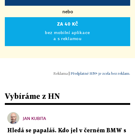
nebo
ZA 40 KČ
bez mobilní aplikace
a s reklamou
|
Předplatné HN+ je zcela bez reklam.
Vybíráme z HN
JAN KUBITA
Hledá se papaláš. Kdo jel v černém BMW s