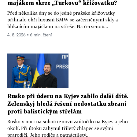
majákem skrze „Turkovu“ křižovatku?
Před několika dny se do jedné pražské křižovatky
přihnalo obří luxusní BMW se začerněnými skly a
blikajícím majáčkem na střeše. Na červenou...
4. 8. 2026 ▪ 6 min. čtení
Rusko při úderu na Kyjev zabilo další dítě.
Zelenskyj hledá řešení nedostatku zbraní
proti balistickým střelám
Rusko v noci na sobotu znovu zaútočilo na Kyjev a jeho
okolí. Při útoku zahynul tříletý chlapec se svými
prarodiči. Jeho rodiče a patnáctiletý...