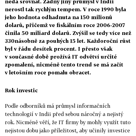
nedá srovnat. Žádný jiný průmysl v Indii
nerostl tak rychlým tempem. V roce 1990 byla
jeho hodnota odhadnuta na 150 milionů
dolarů, přičemž ve fiskálním roce 2006-2007
činila 50 miliard dolarů. Zvýšil se tedy více než
330násobně za pouhých 15 let. Každoroční růst
byl v řádu desítek procent. I přesto však
v současné době prožívá IT odvětví určité
zpomalení, nicméně tento trend se má začít
v letošním roce pomalu obracet.
Rok investic
Podle odborníků má průmysl informačních
technologií v Indii před sebou náročný a nejistý
rok. Nicméně věří, že IT firmy by mohly využít tuto
nejistou dobu jako příležitost, aby učinily investice