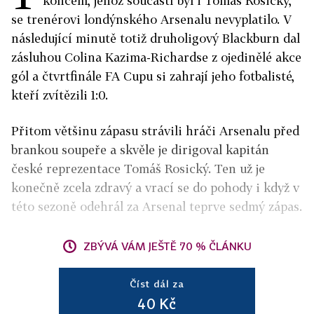
koncem, jehož součástí byl i Tomáš Rosický,
se trenérovi londýnského Arsenalu nevyplatilo. V
následující minutě totiž druholigový Blackburn dal
zásluhou Colina Kazima-Richardse z ojedinělé akce
gól a čtvrtfinále FA Cupu si zahrají jeho fotbalisté,
kteří zvítězili 1:0.
Přitom většinu zápasu strávili hráči Arsenalu před
brankou soupeře a skvěle je dirigoval kapitán
české reprezentace Tomáš Rosický. Ten už je
konečně zcela zdravý a vrací se do pohody i když v
této sezoně odehrál za Arsenal teprve sedmý zápas.
ZBÝVÁ VÁM JEŠTĚ 70 % ČLÁNKU
Číst dál za
40 Kč