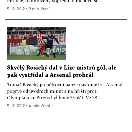
Pireu byl domluvený dopředu. V médiích se...
5. 12. 2012 ▪ 2 min. čtení
Skvělý Rosický dal v Lize mistrů gól, ale
pak vystřídal a Arsenal prohrál
Tomáš Rosický po půlroční pauze nastoupil za Arsenal
poprvé od úvodních minut a na hřišti proti
Olympiakosu Pireus byl hodně vidět. Ve 38....
5. 12. 2012 ▪ 4 min. čtení