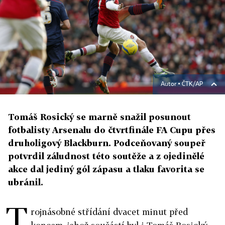
Autor ▪
ČTK/AP
Tomáš Rosický se marně snažil posunout
fotbalisty Arsenalu do čtvrtfinále FA Cupu přes
druholigový Blackburn. Podceňovaný soupeř
potvrdil záludnost této soutěže a z ojedinělé
akce dal jediný gól zápasu a tlaku favorita se
ubránil.
T
rojnásobné střídání dvacet minut před