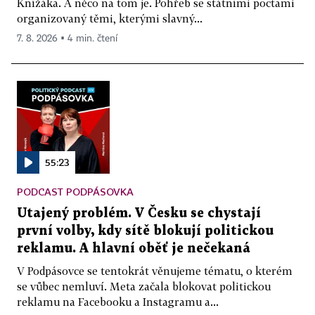
Knížáka. A něco na tom je. Pohřeb se státními poctami
organizovaný těmi, kterými slavný...
7. 8. 2026 ▪ 4 min. čtení
55:23
PODCAST PODPÁSOVKA
Utajený problém. V Česku se chystají
první volby, kdy sítě blokují politickou
reklamu. A hlavní oběť je nečekaná
V Podpásovce se tentokrát věnujeme tématu, o kterém
se vůbec nemluví. Meta začala blokovat politickou
reklamu na Facebooku a Instagramu a...