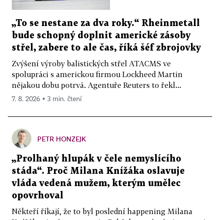
„To se nestane za dva roky.“ Rheinmetall
bude schopný doplnit americké zásoby
střel, zabere to ale čas, říká šéf zbrojovky
Zvýšení výroby balistických střel ATACMS ve
spolupráci s americkou firmou Lockheed Martin
nějakou dobu potrvá. Agentuře Reuters to řekl...
7. 8. 2026 ▪ 3 min. čtení
PETR HONZEJK
„Prolhaný hlupák v čele nemyslícího
stáda“. Proč Milana Knížáka oslavuje
vláda vedená mužem, kterým umělec
opovrhoval
Někteří říkají, že to byl poslední happening Milana