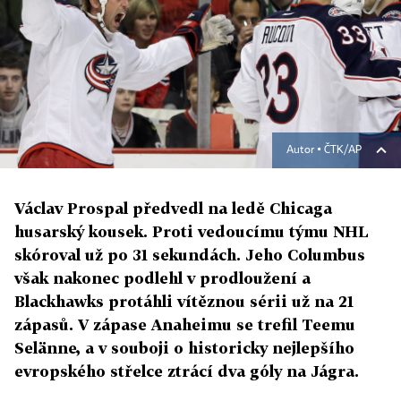
Autor ▪
ČTK/AP
Václav Prospal předvedl na ledě Chicaga
husarský kousek. Proti vedoucímu týmu NHL
skóroval už po 31 sekundách. Jeho Columbus
však nakonec podlehl v prodloužení a
Blackhawks protáhli vítěznou sérii už na 21
zápasů. V zápase Anaheimu se trefil Teemu
Selänne, a v souboji o historicky nejlepšího
evropského střelce ztrácí dva góly na Jágra.