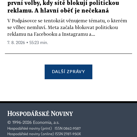
první volby, kdy sítě blokují politickou
reklamu. A hlavní oběť je nečekaná
V Podpásovce se tentokrát věnujeme tématu, o kterém
se vůbec nemluví. Meta začala blokovat politickou
reklamu na Facebooku a Instagramu a...
7. 8. 2026 ▪ 55:23 min.
DALŠÍ ZPRÁVY
©
1996-2026
Economia, a.s.
Hospodářské noviny (print) ISSN 0862-9587
Hospodářské noviny (online) ISSN 2787-950X