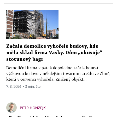
Začala demolice vyhořelé budovy, kde
měla sklad firma Vasky. Dům „ukusuje“
stotunový bagr
Demoliční firma v pátek dopoledne začala bourat
výškovou budovu v někdejším továrním areálu ve Zlíně,
která v červenci vyhořela. Zničený objekt...
7. 8. 2026 ▪ 3 min. čtení
PETR HONZEJK