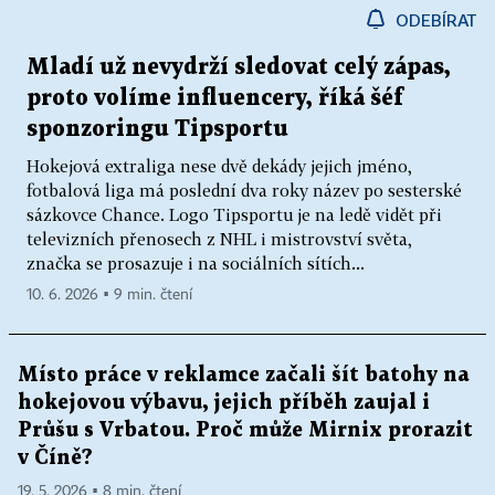
ODEBÍRAT
Mladí už nevydrží sledovat celý zápas,
proto volíme influencery, říká šéf
sponzoringu Tipsportu
Hokejová extraliga nese dvě dekády jejich jméno,
fotbalová liga má poslední dva roky název po sesterské
sázkovce Chance. Logo Tipsportu je na ledě vidět při
televizních přenosech z NHL i mistrovství světa,
značka se prosazuje i na sociálních sítích...
10. 6. 2026 ▪ 9 min. čtení
Místo práce v reklamce začali šít batohy na
hokejovou výbavu, jejich příběh zaujal i
Průšu s Vrbatou. Proč může Mirnix prorazit
v Číně?
19. 5. 2026 ▪ 8 min. čtení