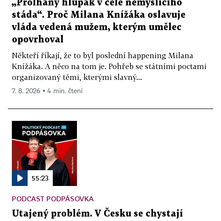
„Prolhaný hlupák v čele nemyslícího
stáda“. Proč Milana Knížáka oslavuje
vláda vedená mužem, kterým umělec
opovrhoval
Někteří říkají, že to byl poslední happening Milana
Knížáka. A něco na tom je. Pohřeb se státními poctami
organizovaný těmi, kterými slavný...
7. 8. 2026 ▪ 4 min. čtení
55:23
PODCAST PODPÁSOVKA
Utajený problém. V Česku se chystají