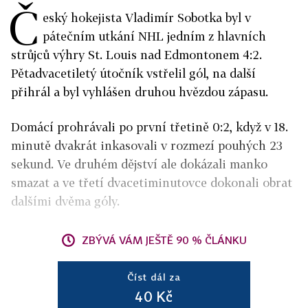
Č
eský hokejista Vladimír Sobotka byl v
pátečním utkání NHL jedním z hlavních
strůjců výhry St. Louis nad Edmontonem 4:2.
Pětadvacetiletý útočník vstřelil gól, na další
přihrál a byl vyhlášen druhou hvězdou zápasu.
Domácí prohrávali po první třetině 0:2, když v 18.
minutě dvakrát inkasovali v rozmezí pouhých 23
sekund. Ve druhém dějství ale dokázali manko
smazat a ve třetí dvacetiminutovce dokonali obrat
dalšími dvěma góly.
ZBÝVÁ VÁM JEŠTĚ 90 % ČLÁNKU
Číst dál za
40 Kč