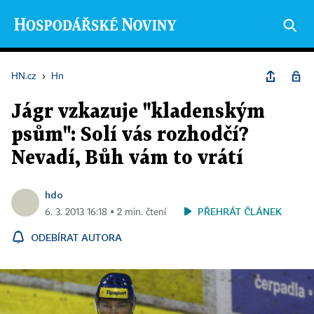
HN.cz
›
Hn
Jágr vzkazuje "kladenským
psům": Solí vás rozhodčí?
Nevadí, Bůh vám to vrátí
hdo
PŘEHRÁT ČLÁNEK
6. 3. 2013 16:18 ▪ 2 min. čtení
ODEBÍRAT AUTORA