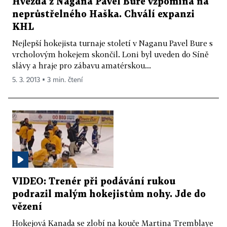
Hvězda z Nagana Pavel Bure vzpomíná na
neprůstřelného Haška. Chválí expanzi
KHL
Nejlepší hokejista turnaje století v Naganu Pavel Bure s
vrcholovým hokejem skončil. Loni byl uveden do Síně
slávy a hraje pro zábavu amatérskou...
5. 3. 2013 ▪ 3 min. čtení
VIDEO: Trenér při podávání rukou
podrazil malým hokejistům nohy. Jde do
vězení
Hokejová Kanada se zlobí na kouče Martina Tremblaye