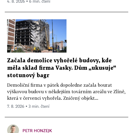
4. 8. 2026 ▪ 6 min. čtení
Začala demolice vyhořelé budovy, kde
měla sklad firma Vasky. Dům „ukusuje“
stotunový bagr
Demoliční firma v pátek dopoledne začala bourat
výškovou budovu v někdejším továrním areálu ve Zlíně,
která v červenci vyhořela. Zničený objekt...
7. 8. 2026 ▪ 3 min. čtení
PETR HONZEJK