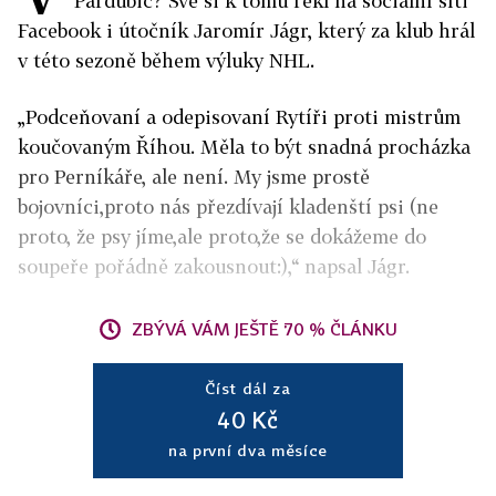
Pardubic? Své si k tomu řekl na sociální síti
Facebook i útočník Jaromír Jágr, který za klub hrál
v této sezoně během výluky NHL.
„Podceňovaní a odepisovaní Rytíři proti mistrům
koučovaným Říhou. Měla to být snadná procházka
pro Perníkáře, ale není. My jsme prostě
bojovníci,proto nás přezdívají kladenští psi (ne
proto, že psy jíme,ale proto,že se dokážeme do
soupeře pořádně zakousnout:),“ napsal Jágr.
ZBÝVÁ VÁM JEŠTĚ 70 % ČLÁNKU
Číst dál za
40 Kč
na první dva měsíce