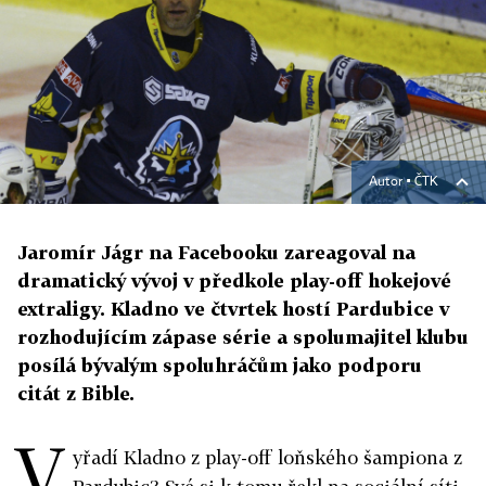
Autor ▪
ČTK
Jaromír Jágr na Facebooku zareagoval na
dramatický vývoj v předkole play-off hokejové
extraligy. Kladno ve čtvrtek hostí Pardubice v
rozhodujícím zápase série a spolumajitel klubu
posílá bývalým spoluhráčům jako podporu
citát z Bible.
V
yřadí Kladno z play-off loňského šampiona z