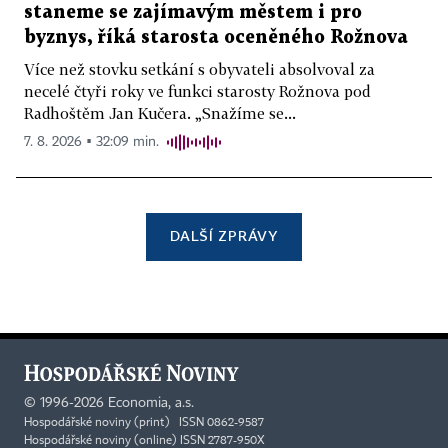
staneme se zajímavým městem i pro
byznys, říká starosta oceněného Rožnova
Více než stovku setkání s obyvateli absolvoval za
necelé čtyři roky ve funkci starosty Rožnova pod
Radhoštěm Jan Kučera. „Snažíme se...
7. 8. 2026 ▪ 32:09 min.
DALŠÍ ZPRÁVY
©
1996-2026
Economia, a.s.
Hospodářské noviny (print) ISSN 0862-9587
Hospodářské noviny (online) ISSN 2787-950X