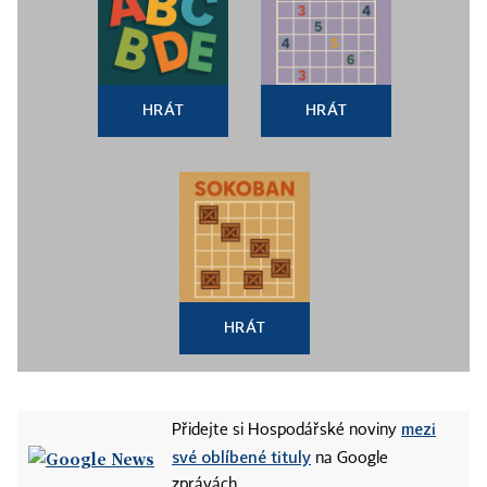
HRÁT
HRÁT
HRÁT
mezi
Přidejte si Hospodářské noviny
své oblíbené tituly
na Google
zprávách.