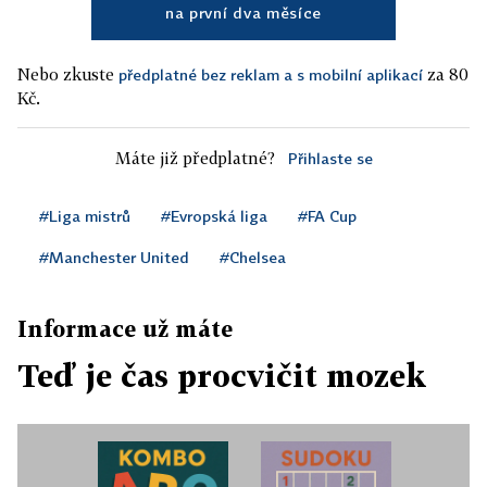
na první dva měsíce
Nebo zkuste
za 80
předplatné bez reklam a s mobilní aplikací
Kč.
Máte již předplatné?
Přihlaste se
#Liga mistrů
#Evropská liga
#FA Cup
#Manchester United
#Chelsea
Informace už máte
Teď je čas procvičit mozek