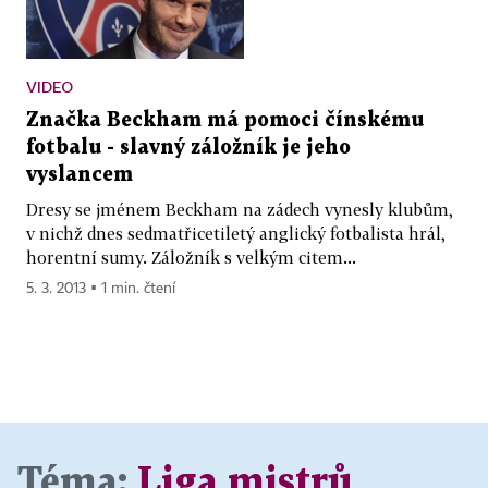
VIDEO
Značka Beckham má pomoci čínskému
fotbalu - slavný záložník je jeho
vyslancem
Dresy se jménem Beckham na zádech vynesly klubům,
v nichž dnes sedmatřicetiletý anglický fotbalista hrál,
horentní sumy. Záložník s velkým citem...
5. 3. 2013 ▪ 1 min. čtení
Téma:
Liga mistrů