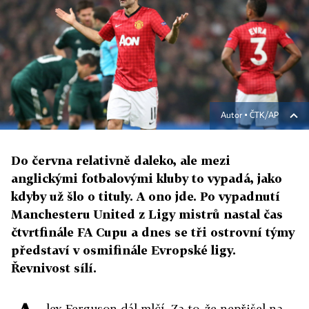
Autor ▪
ČTK/AP
Do června relativně daleko, ale mezi
anglickými fotbalovými kluby to vypadá, jako
kdyby už šlo o tituly. A ono jde. Po vypadnutí
Manchesteru United z Ligy mistrů nastal čas
čtvrtfinále FA Cupu a dnes se tři ostrovní týmy
představí v osmifinále Evropské ligy.
Řevnivost sílí.
lex Ferguson dál mlčí. Za to, že nepřišel na