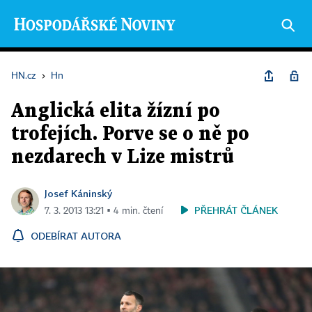
HN.cz
›
Hn
Anglická elita žízní po
trofejích. Porve se o ně po
nezdarech v Lize mistrů
Josef Káninský
PŘEHRÁT ČLÁNEK
7. 3. 2013 13:21 ▪ 4 min. čtení
ODEBÍRAT AUTORA