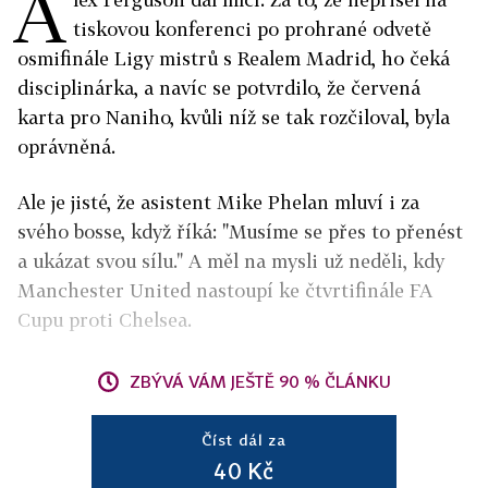
A
tiskovou konferenci po prohrané odvetě
osmifinále Ligy mistrů s Realem Madrid, ho čeká
disciplinárka, a navíc se potvrdilo, že červená
karta pro Naniho, kvůli níž se tak rozčiloval, byla
oprávněná.
Ale je jisté, že asistent Mike Phelan mluví i za
svého bosse, když říká: "Musíme se přes to přenést
a ukázat svou sílu." A měl na mysli už neděli, kdy
Manchester United nastoupí ke čtvrtifinále FA
Cupu proti Chelsea.
ZBÝVÁ VÁM JEŠTĚ 90 % ČLÁNKU
Číst dál za
40 Kč