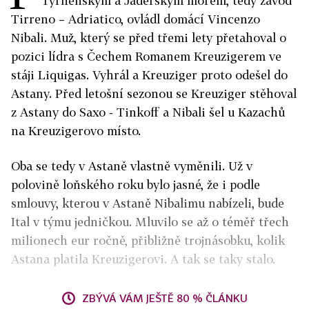
Tyrhénským a Jaderským mořem, tedy závod
Tirreno – Adriatico, ovládl domácí Vincenzo
Nibali. Muž, který se před třemi lety přetahoval o
pozici lídra s Čechem Romanem Kreuzigerem ve
stáji Liquigas. Vyhrál a Kreuziger proto odešel do
Astany. Před letošní sezonou se Kreuziger stěhoval
z Astany do Saxo - Tinkoff a Nibali šel u Kazachů
na Kreuzigerovo místo.
Oba se tedy v Astaně vlastně vyměnili. Už v
polovině loňského roku bylo jasné, že i podle
smlouvy, kterou v Astaně Nibalimu nabízeli, bude
Ital v týmu jedničkou. Mluvilo se až o téměř třech
milionech eur ročně, přibližně trojnásobku, kolik
Astana platila Kreuzigerovi. A tak se taky stalo.
ZBÝVÁ VÁM JEŠTĚ 80 % ČLÁNKU