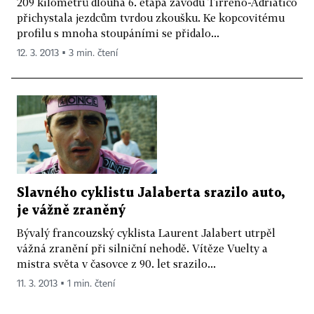
209 kilometrů dlouhá 6. etapa závodu Tirreno-Adriatico
přichystala jezdcům tvrdou zkoušku. Ke kopcovitému
profilu s mnoha stoupáními se přidalo...
12. 3. 2013 ▪ 3 min. čtení
Slavného cyklistu Jalaberta srazilo auto,
je vážně zraněný
Bývalý francouzský cyklista Laurent Jalabert utrpěl
vážná zranění při silniční nehodě. Vítěze Vuelty a
mistra světa v časovce z 90. let srazilo...
11. 3. 2013 ▪ 1 min. čtení