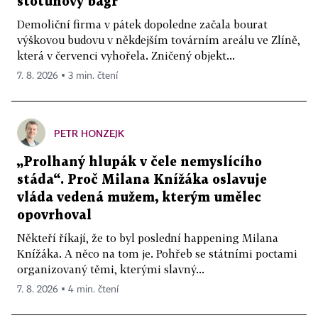
stotunový bagr
Demoliční firma v pátek dopoledne začala bourat
výškovou budovu v někdejším továrním areálu ve Zlíně,
která v červenci vyhořela. Zničený objekt...
7. 8. 2026 ▪ 3 min. čtení
PETR HONZEJK
„Prolhaný hlupák v čele nemyslícího
stáda“. Proč Milana Knížáka oslavuje
vláda vedená mužem, kterým umělec
opovrhoval
Někteří říkají, že to byl poslední happening Milana
Knížáka. A něco na tom je. Pohřeb se státními poctami
organizovaný těmi, kterými slavný...
7. 8. 2026 ▪ 4 min. čtení