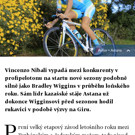
Autor ▪
Astana
Vincenzo Nibali vypadá mezi konkurenty v
profipelotonu na startu nové sezony podobně
silně jako Bradley Wiggins v průběhu loňského
roku. Sám lídr kazašské stáje Astana už
dokonce Wigginsovi před sezonou hodil
rukavici v podobě výzvy na Giru.
P
rvní velký etapový závod letošního roku mezi