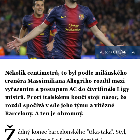
Autor ▪
ČTK/AP
Několik centimetrů, to byl podle milánského
trenéra Massimiliana Allegriho rozdíl mezi
vyřazením a postupem AC do čtvrtfinále Ligy
mistrů. Proti italskému kouči stojí názor, že
rozdíl spočívá v síle jeho týmu a vítězné
Barcelony. A ten je ohromný.
Ž
ádný konec barcelonského "tika-taka". Styl,