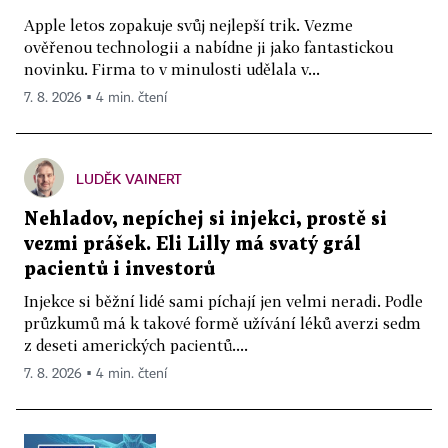
Apple letos zopakuje svůj nejlepší trik. Vezme
ověřenou technologii a nabídne ji jako fantastickou
novinku. Firma to v minulosti udělala v...
7. 8. 2026 ▪ 4 min. čtení
LUDĚK VAINERT
Nehladov, nepíchej si injekci, prostě si
vezmi prášek. Eli Lilly má svatý grál
pacientů i investorů
Injekce si běžní lidé sami píchají jen velmi neradi. Podle
průzkumů má k takové formě užívání léků averzi sedm
z deseti amerických pacientů....
7. 8. 2026 ▪ 4 min. čtení