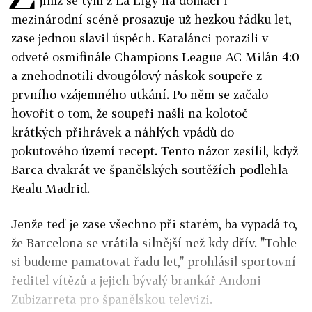
jímž se tým z La Ligy na domácí i
mezinárodní scéně prosazuje už hezkou řádku let,
zase jednou slavil úspěch. Katalánci porazili v
odvetě osmifinále Champions League AC Milán 4:0
a znehodnotili dvougólový náskok soupeře z
prvního vzájemného utkání. Po něm se začalo
hovořit o tom, že soupeři našli na kolotoč
krátkých přihrávek a náhlých vpádů do
pokutového území recept. Tento názor zesílil, když
Barca dvakrát ve španělských soutěžích podlehla
Realu Madrid.
Jenže teď je zase všechno při starém, ba vypadá to,
že Barcelona se vrátila silnější než kdy dřív. "Tohle
si budeme pamatovat řadu let," prohlásil sportovní
ředitel vítězů a jejich bývalý brankář Andoni
Zubizarreta pro španělskou televizi.