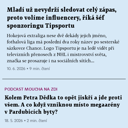
Mladí už nevydrží sledovat celý zápas,
proto volíme influencery, říká šéf
sponzoringu Tipsportu
Hokejová extraliga nese dvě dekády jejich jméno,
fotbalová liga má poslední dva roky název po sesterské
sázkovce Chance. Logo Tipsportu je na ledě vidět při
televizních přenosech z NHL i mistrovství světa,
značka se prosazuje i na sociálních sítích...
10. 6. 2026 ▪ 9 min. čtení
PODCAST MOUCHA NA ZDI
Kolem Petra Dědka to opět jiskří a jde proti
všem. A co když vzniknou místo megaarény
v Pardubicích byty?
18. 5. 2026 ▪ 2 min. čtení