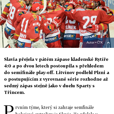
Autor ▪
ČTK
Slavia přejela v pátém zápase kladenské Rytíře
4:0 a po dvou letech postoupila s přehledem
do semifinále play-off. Litvínov podlehl Plzni a
o postupujícím z vyrovnané série rozhodne až
sedmý zápas stejně jako v duelu Sparty s
Třincem.
P
rvním týme, který si zahraje semfinále