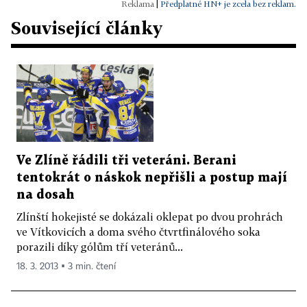
|
Předplatné HN+ je zcela bez reklam.
Související články
Ve Zlíně řádili tři veteráni. Berani
tentokrát o náskok nepřišli a postup mají
na dosah
Zlínští hokejisté se dokázali oklepat po dvou prohrách
ve Vítkovicích a doma svého čtvrtfinálového soka
porazili díky gólům tří veteránů...
18. 3. 2013 ▪ 3 min. čtení