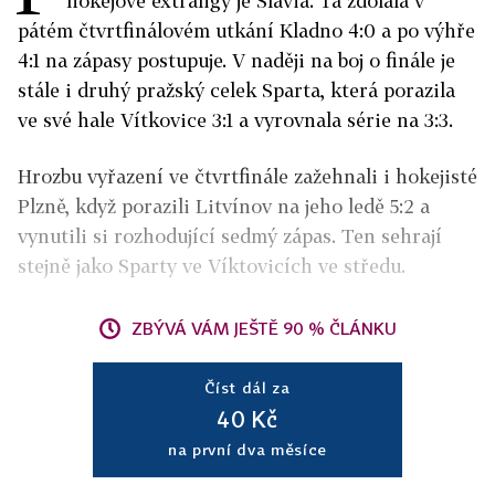
hokejové extraligy je Slavia. Ta zdolala v
pátém čtvrtfinálovém utkání Kladno 4:0 a po výhře
4:1 na zápasy postupuje. V naději na boj o finále je
stále i druhý pražský celek Sparta, která porazila
ve své hale Vítkovice 3:1 a vyrovnala série na 3:3.
Hrozbu vyřazení ve čtvrtfinále zažehnali i hokejisté
Plzně, když porazili Litvínov na jeho ledě 5:2 a
vynutili si rozhodující sedmý zápas. Ten sehrají
stejně jako Sparty ve Víktovicích ve středu.
ZBÝVÁ VÁM JEŠTĚ 90 % ČLÁNKU
Číst dál za
40 Kč
na první dva měsíce