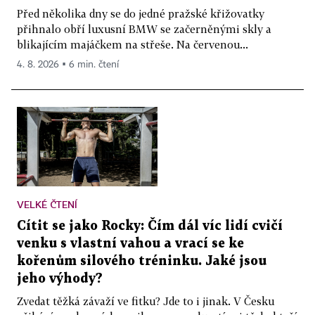
Před několika dny se do jedné pražské křižovatky
přihnalo obří luxusní BMW se začerněnými skly a
blikajícím majáčkem na střeše. Na červenou...
4. 8. 2026 ▪ 6 min. čtení
VELKÉ ČTENÍ
Cítit se jako Rocky: Čím dál víc lidí cvičí
venku s vlastní vahou a vrací se ke
kořenům silového tréninku. Jaké jsou
jeho výhody?
Zvedat těžká závaží ve fitku? Jde to i jinak. V Česku