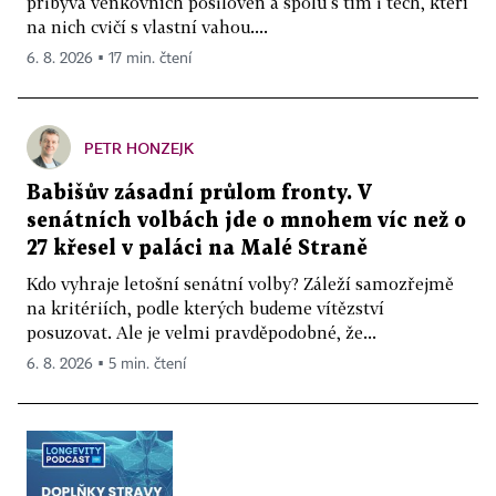
přibývá venkovních posiloven a spolu s tím i těch, kteří
na nich cvičí s vlastní vahou....
6. 8. 2026 ▪ 17 min. čtení
PETR HONZEJK
Babišův zásadní průlom fronty. V
senátních volbách jde o mnohem víc než o
27 křesel v paláci na Malé Straně
Kdo vyhraje letošní senátní volby? Záleží samozřejmě
na kritériích, podle kterých budeme vítězství
posuzovat. Ale je velmi pravděpodobné, že...
6. 8. 2026 ▪ 5 min. čtení