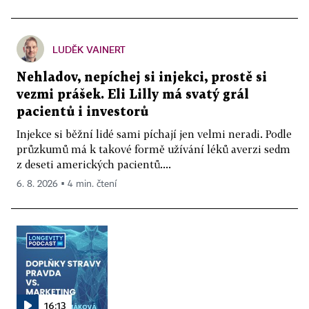
LUDĚK VAINERT
Nehladov, nepíchej si injekci, prostě si
vezmi prášek. Eli Lilly má svatý grál
pacientů i investorů
Injekce si běžní lidé sami píchají jen velmi neradi. Podle
průzkumů má k takové formě užívání léků averzi sedm
z deseti amerických pacientů....
6. 8. 2026 ▪ 4 min. čtení
16:13