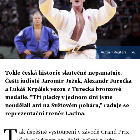
Autor ▪
Reuters
Tohle česká historie skutečně nepamatuje.
Čeští judisté Jaromír Ježek, Alexandr Jurečka
a Lukáš Krpálek vezou z Turecka bronzové
medaile. "Tři placky v jednom dni jsme
neudělali ani na Světovém poháru," raduje se
reprezentační trenér Lacina.
T
ak úspěšné vystoupení v závodě Grand Prix