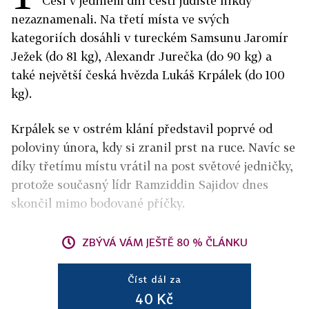
Češi v jediném dni čeští judisté nikdy
nezaznamenali. Na třetí místa ve svých
kategoriích dosáhli v tureckém Samsunu Jaromír
Ježek (do 81 kg), Alexandr Jurečka (do 90 kg) a
také největší česká hvězda Lukáš Krpálek (do 100
kg).
Krpálek se v ostrém klání představil poprvé od
poloviny února, kdy si zranil prst na ruce. Navíc se
díky třetímu místu vrátil na post světové jedničky,
protože současný lídr Ramziddin Sajidov dnes
skončil mimo bodované příčky.
ZBÝVÁ VÁM JEŠTĚ 80 % ČLÁNKU
Číst dál za
40 Kč