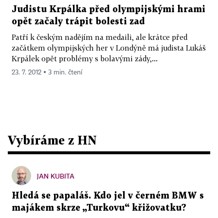
Judistu Krpálka před olympijskými hrami
opět začaly trápit bolesti zad
Patří k českým nadějím na medaili, ale krátce před
začátkem olympijských her v Londýně má judista Lukáš
Krpálek opět problémy s bolavými zády,...
23. 7. 2012 ▪ 3 min. čtení
Vybíráme z HN
JAN KUBITA
Hledá se papaláš. Kdo jel v černém BMW s
majákem skrze „Turkovu“ křižovatku?