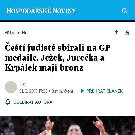
HN.cz
›
Hn
Čeští judisté sbírali na GP
medaile. Ježek, Jurečka a
Krpálek mají bronz
lko
PŘEHRÁT ČLÁNEK
31. 3. 2013 17:38 ▪ 3 min. čtení
ODEBÍRAT AUTORA