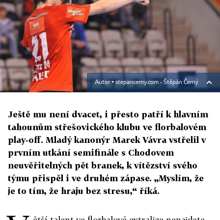
Autor ▪
stepancerny.com - Štěpán Černý
Ještě mu není dvacet, i přesto patří k hlavním
tahounům střešovického klubu ve florbalovém
play-off. Mladý kanonýr Marek Vávra vstřelil v
prvním utkání semifinále s Chodovem
neuvěřitelných pět branek, k vítězství svého
týmu přispěl i ve druhém zápase. „Myslím, že
je to tím, že hraju bez stresu,“ říká.
ětší talent ve florbalové extralize nenajdete.