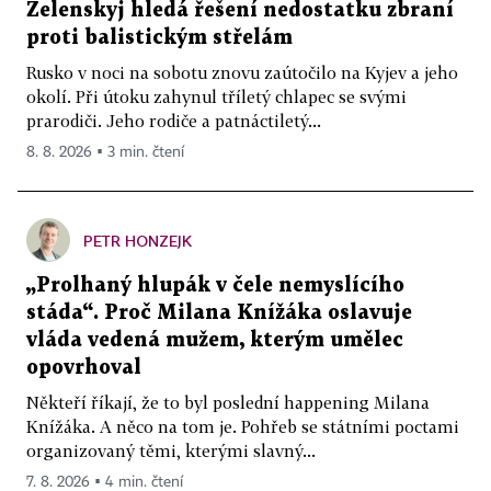
Zelenskyj hledá řešení nedostatku zbraní
proti balistickým střelám
Rusko v noci na sobotu znovu zaútočilo na Kyjev a jeho
okolí. Při útoku zahynul tříletý chlapec se svými
prarodiči. Jeho rodiče a patnáctiletý...
8. 8. 2026 ▪ 3 min. čtení
PETR HONZEJK
„Prolhaný hlupák v čele nemyslícího
stáda“. Proč Milana Knížáka oslavuje
vláda vedená mužem, kterým umělec
opovrhoval
Někteří říkají, že to byl poslední happening Milana
Knížáka. A něco na tom je. Pohřeb se státními poctami
organizovaný těmi, kterými slavný...
7. 8. 2026 ▪ 4 min. čtení