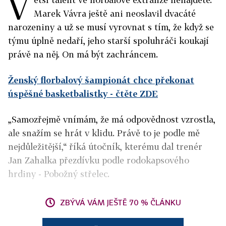
V
Marek Vávra ještě ani neoslavil dvacáté
narozeniny a už se musí vyrovnat s tím, že když se
týmu úplně nedaří, jeho starší spoluhráči koukají
právě na něj. On má být zachráncem.
Ženský florbalový šampionát chce překonat
úspěšné basketbalistky
- čtěte ZDE
„Samozřejmě vnímám, že má odpovědnost vzrostla,
ale snažím se hrát v klidu. Právě to je podle mě
nejdůležitější,“ říká útočník, kterému dal trenér
Jan Zahalka přezdívku podle rodokapsového
hrdiny - Pobožný střelec.
ZBÝVÁ VÁM JEŠTĚ 70 % ČLÁNKU