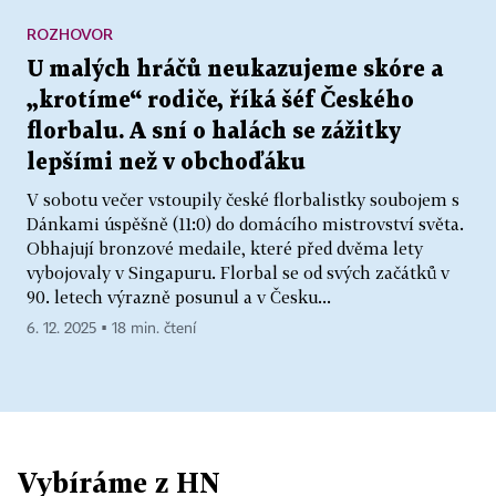
ROZHOVOR
U malých hráčů neukazujeme skóre a
„krotíme“ rodiče, říká šéf Českého
florbalu. A sní o halách se zážitky
lepšími než v obchoďáku
V sobotu večer vstoupily české florbalistky soubojem s
Dánkami úspěšně (11:0) do domácího mistrovství světa.
Obhajují bronzové medaile, které před dvěma lety
vybojovaly v Singapuru. Florbal se od svých začátků v
90. letech výrazně posunul a v Česku...
6. 12. 2025 ▪ 18 min. čtení
Vybíráme z HN