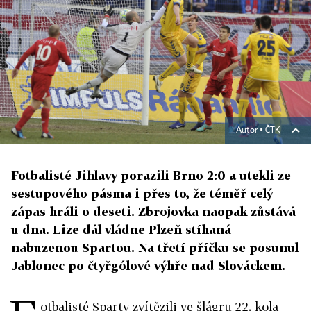
Autor ▪
ČTK
Fotbalisté Jihlavy porazili Brno 2:0 a utekli ze
sestupového pásma i přes to, že téměř celý
zápas hráli o deseti. Zbrojovka naopak zůstává
u dna. Lize dál vládne Plzeň stíhaná
nabuzenou Spartou. Na třetí příčku se posunul
Jablonec po čtyřgólové výhře nad Slováckem.
otbalisté Sparty zvítězili ve šlágru 22. kola