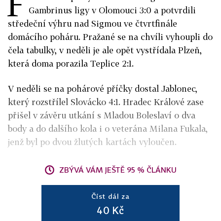
F
Gambrinus ligy v Olomouci 3:0 a potvrdili
středeční výhru nad Sigmou ve čtvrtfinále
domácího poháru. Pražané se na chvíli vyhoupli do
čela tabulky, v neděli je ale opět vystřídala Plzeň,
která doma porazila Teplice 2:1.
V neděli se na pohárové příčky dostal Jablonec,
který rozstřílel Slovácko 4:1. Hradec Králové zase
přišel v závěru utkání s Mladou Boleslaví o dva
body a do dalšího kola i o veterána Milana Fukala,
jenž byl po dvou žlutých kartách vyloučen.
ZBÝVÁ VÁM JEŠTĚ 95 % ČLÁNKU
Číst dál za
40 Kč