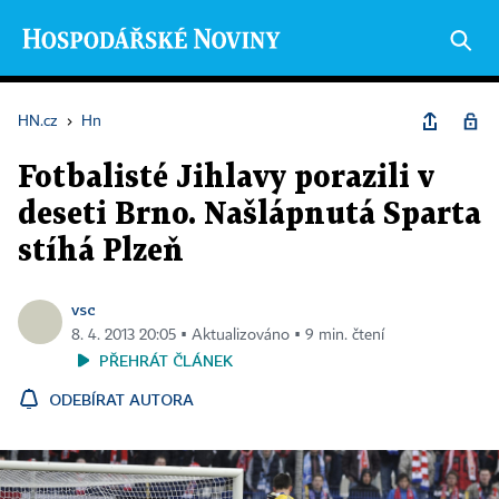
HN.cz
›
Hn
Fotbalisté Jihlavy porazili v
deseti Brno. Našlápnutá Sparta
stíhá Plzeň
vsc
8. 4. 2013 20:05 ▪ Aktualizováno ▪ 9 min. čtení
PŘEHRÁT ČLÁNEK
ODEBÍRAT AUTORA