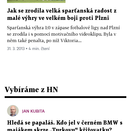
Jak se zrodila velká sparťanská radost z
malé výhry ve velkém boji proti Plzni
Sparťanská výhra 1:0 v zápase fotbalové ligy nad Plzní
se zrodila i s pomocí motivačního videoklipu. Byla v
něm také penalta, po níž Viktoria...
31. 3. 2013 ▪ 4 min. čtení
Vybíráme z HN
JAN KUBITA
Hledá se papaláš. Kdo jel v černém BMW s
majákem skrze „Turkovu“ křižovatku?