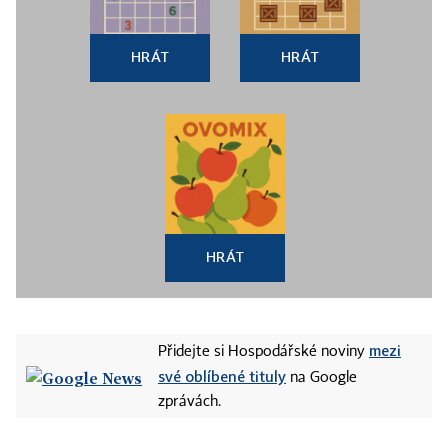
HRÁT
HRÁT
HRÁT
mezi
Přidejte si Hospodářské noviny
své oblíbené tituly
na Google
zprávách.