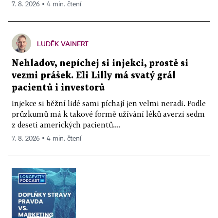
7. 8. 2026 ▪ 4 min. čtení
LUDĚK VAINERT
Nehladov, nepíchej si injekci, prostě si
vezmi prášek. Eli Lilly má svatý grál
pacientů i investorů
Injekce si běžní lidé sami píchají jen velmi neradi. Podle
průzkumů má k takové formě užívání léků averzi sedm
z deseti amerických pacientů....
7. 8. 2026 ▪ 4 min. čtení