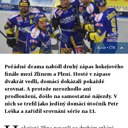
Autor ▪
ČTK
Pořádné drama nabídl druhý zápas hokejového
finále mezi Zlínem a Plzní. Hosté v zápase
dvakrát vedli, domácí dokázali pokaždé
srovnat. A protože nerozhodlo ani
prodloužení, došlo na samostatné nájezdy. V
nich se trefil jako jediný domácí útočník Petr
Leška a zařídil srovnání série na 1:1.
okejisté Zlína porazili ve druhém utkání