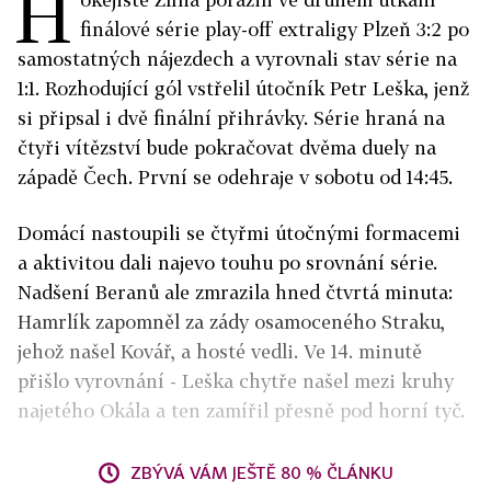
H
finálové série play-off extraligy Plzeň 3:2 po
samostatných nájezdech a vyrovnali stav série na
1:1. Rozhodující gól vstřelil útočník Petr Leška, jenž
si připsal i dvě finální přihrávky. Série hraná na
čtyři vítězství bude pokračovat dvěma duely na
západě Čech. První se odehraje v sobotu od 14:45.
Domácí nastoupili se čtyřmi útočnými formacemi
a aktivitou dali najevo touhu po srovnání série.
Nadšení Beranů ale zmrazila hned čtvrtá minuta:
Hamrlík zapomněl za zády osamoceného Straku,
jehož našel Kovář, a hosté vedli. Ve 14. minutě
přišlo vyrovnání - Leška chytře našel mezi kruhy
najetého Okála a ten zamířil přesně pod horní tyč.
ZBÝVÁ VÁM JEŠTĚ 80 % ČLÁNKU