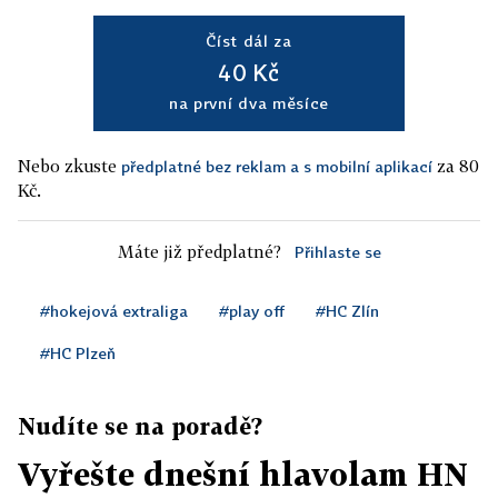
Číst dál za
40 Kč
na první dva měsíce
Nebo zkuste
za 80
předplatné bez reklam a s mobilní aplikací
Kč.
Máte již předplatné?
Přihlaste se
#hokejová extraliga
#play off
#HC Zlín
#HC Plzeň
Nudíte se na poradě?
Vyřešte dnešní hlavolam HN