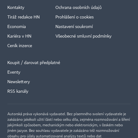
Kontakty
Ochrana osobních údajů
Tiráž redakce HN
Prohlášení o cookies
Economia
Nastavení soukromí
Kariéra v HN
Všeobecné smluvní podmínky
Ceník inzerce
Koupit / darovat předplatné
Eventy
×
Newslettery
RSS kanály
Autorská práva vykonává vydavatel. Bez písemného svolení vydavatele je
zakázáno jakékoli užití částí nebo celku díla, zejména rozmnožování a šíření
jakýmkoli způsobem, mechanickým nebo elektronickým, v českém nebo
jiném jazyce. Bez souhlasu vydavatele je zakázáno též rozmnožování
obsahu pro účely automatizované analýzy textů nebo dat