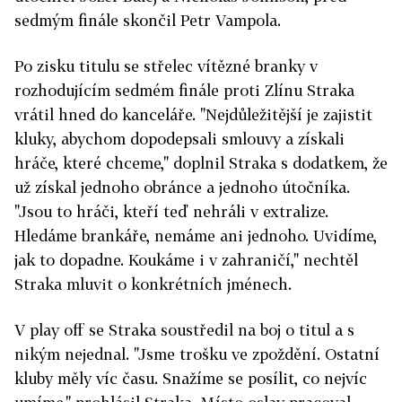
sedmým finále skončil Petr Vampola.
Po zisku titulu se střelec vítězné branky v
rozhodujícím sedmém finále proti Zlínu Straka
vrátil hned do kanceláře. "Nejdůležitější je zajistit
kluky, abychom dopodepsali smlouvy a získali
hráče, které chceme," doplnil Straka s dodatkem, že
už získal jednoho obránce a jednoho útočníka.
"Jsou to hráči, kteří teď nehráli v extralize.
Hledáme brankáře, nemáme ani jednoho. Uvidíme,
jak to dopadne. Koukáme i v zahraničí," nechtěl
Straka mluvit o konkrétních jménech.
V play off se Straka soustředil na boj o titul a s
nikým nejednal. "Jsme trošku ve zpoždění. Ostatní
kluby měly víc času. Snažíme se posílit, co nejvíc