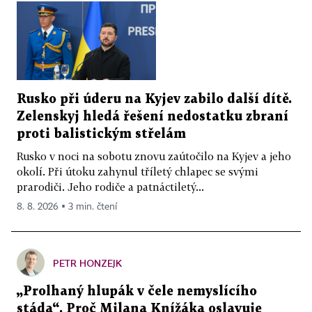
Rusko při úderu na Kyjev zabilo další dítě.
Zelenskyj hledá řešení nedostatku zbraní
proti balistickým střelám
Rusko v noci na sobotu znovu zaútočilo na Kyjev a jeho
okolí. Při útoku zahynul tříletý chlapec se svými
prarodiči. Jeho rodiče a patnáctiletý...
8. 8. 2026 ▪ 3 min. čtení
PETR HONZEJK
„Prolhaný hlupák v čele nemyslícího
stáda“. Proč Milana Knížáka oslavuje