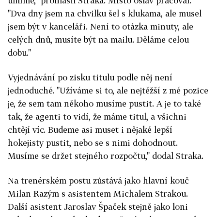
umíme," prohlásil Straka. Místo oslav pracoval.
"Dva dny jsem na chvilku šel s klukama, ale musel
jsem být v kanceláři. Není to otázka minuty, ale
celých dnů, musíte být na mailu. Děláme celou
dobu."
Vyjednávání po zisku titulu podle něj není
jednoduché. "Užíváme si to, ale nejtěžší z mé pozice
je, že sem tam někoho musíme pustit. A je to také
tak, že agenti to vidí, že máme titul, a všichni
chtějí víc. Budeme asi muset i nějaké lepší
hokejisty pustit, nebo se s nimi dohodnout.
Musíme se držet stejného rozpočtu," dodal Straka.
Na trenérském postu zůstává jako hlavní kouč
Milan Razým s asistentem Michalem Strakou.
Další asistent Jaroslav Špaček stejně jako loni