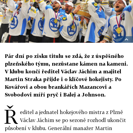
Pár dní po zisku titulu se zdá, že z úspěšného
plzeňského týmu, nezůstane kámen na kameni.
V klubu končí ředitel Václav Jáchim a majitel
Martin Straka přijde i o klíčové hokejisty. Po
Kovářovi a obou brankářích Mazancovi a
Svobodovi míří pryč i Balej a Johnson.
Ř
editel a jednatel hokejového mistra z Plzně
Václav Jáchim se po sezoně rozhodl ukončit
působení v klubu. Generální manažer Martin