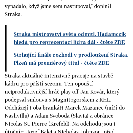
vypadalo, když jsme sem nastupoval," doplnil
Straka.
Straka mistrovství světa odmítl. Hadamczik
hledá pro reprezentaci lídra dál
- čtěte ZDE
Strhující finále rozhodl v prodloužení Straka.
Plzeň má premiérový titul
- čtěte ZDE
Straka aktuálně intenzivně pracuje na stavbě
kádru pro příští sezonu. Ten opouští
nejproduktivnější hráč play off Jan Kovář, který
podepsal smlouvu s Magnitogorskem z KHL.
Odcházejí i oba brankáři Marek Mazanec (míří do
Nashvillu) a Adam Svoboda (Slavia) a obránce
Nicolas St. Pierre (Krefeld). Na odchodu jsou i
útočníci Jozef Balej a Nicholas Johnson, před