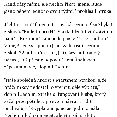
Kandidáty máme, ale nechci říkat jména. Bude
jasno během jednoho dvou týdnů," prohlásil Straka.
Jáchima potěšilo, že mistrovská sezona Plzně byla i
zisková. "Bude to pro HC Škoda Plzeň i vítězství na
papíře. Rozhodně tam bude plus v řádech milionů.
Víme, že ze vstupného jsme za letošní sezonu
získali 32 milionů korun, je to šestimilionový
nárůst, což přesně odpovídá těm finálovým
zápasům navíc," doplnil Jáchim.
"Naše společná hrdost s Martinem Strakou je, že
hráči nikdy nedostali o vteřinu déle výplatu,"
doplnil Jáchim. Straka si fungování klubu, který
začal před pěti lety po svém návratu řídit,
pochvaluje. "S výplatami jsme asi jedni z mála.
Nechci nikoho napadat, ale vím sám, jak to