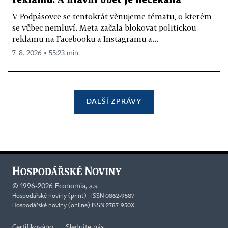
reklamu. A hlavní oběť je nečekaná
V Podpásovce se tentokrát věnujeme tématu, o kterém
se vůbec nemluví. Meta začala blokovat politickou
reklamu na Facebooku a Instagramu a...
7. 8. 2026 ▪ 55:23 min.
DALŠÍ ZPRÁVY
©
1996-2026
Economia, a.s.
Hospodářské noviny (print) ISSN 0862-9587
Hospodářské noviny (online) ISSN 2787-950X
Certifikováno
Sledujte nás