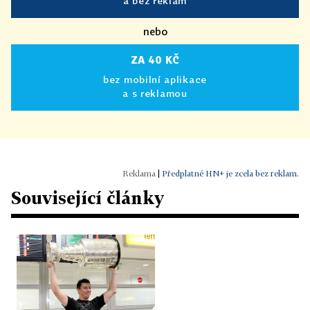
a bez reklam
nebo
ZA 40 KČ
bez mobilní aplikace
a s reklamou
|
Předplatné HN+ je zcela bez reklam.
Související články