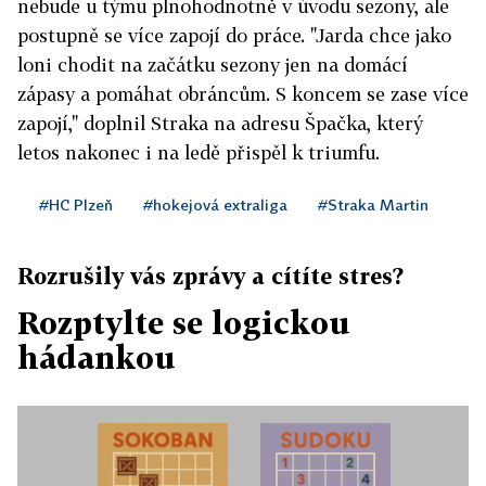
nebude u týmu plnohodnotně v úvodu sezony, ale
postupně se více zapojí do práce. "Jarda chce jako
loni chodit na začátku sezony jen na domácí
zápasy a pomáhat obráncům. S koncem se zase více
zapojí," doplnil Straka na adresu Špačka, který
letos nakonec i na ledě přispěl k triumfu.
#HC Plzeň
#hokejová extraliga
#Straka Martin
Rozrušily vás zprávy a cítíte stres?
Rozptylte se logickou
hádankou