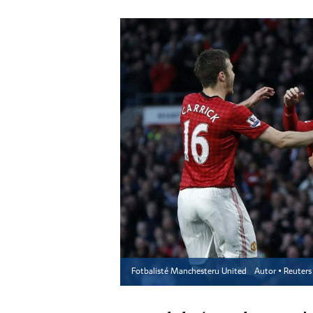
Fotbalisté Manchesteru United
Autor ▪
Reuters