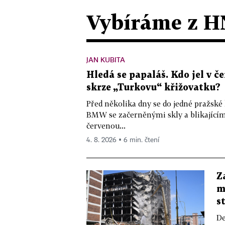
Vybíráme z H
JAN KUBITA
Hledá se papaláš. Kdo jel v
skrze „Turkovu“ křižovatku?
Před několika dny se do jedné pražské
BMW se začerněnými skly a blikající
červenou...
4. 8. 2026 ▪ 6 min. čtení
Z
m
s
De