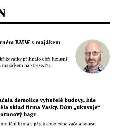
N
 černém BMW s majákem
 křižovatky přihnalo obří luxusní
m majáčkem na střeše. Na
ačala demolice vyhořelé budovy, kde
ěla sklad firma Vasky. Dům „ukusuje“
totunový bagr
moliční firma v pátek dopoledne začala bourat