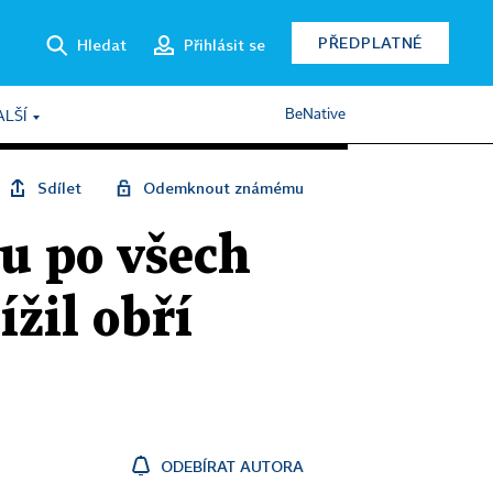
PŘEDPLATNÉ
Hledat
Přihlásit se
BeNative
ALŠÍ
Sdílet
Odemknout známému
u po všech
ížil obří
ODEBÍRAT AUTORA