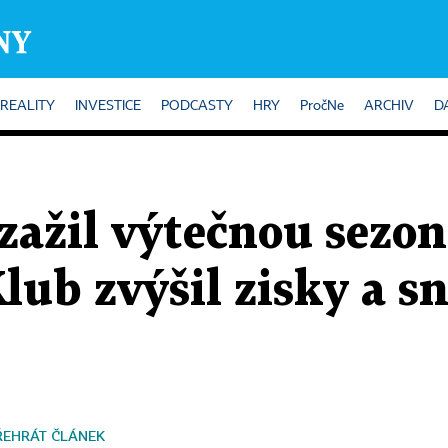
REALITY
INVESTICE
PODCASTY
HRY
PročNe
ARCHIV
D
zažil výtečnou sezon
lub zvýšil zisky a sn
ŘEHRÁT ČLÁNEK