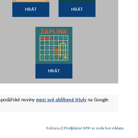
HRÁT
HRÁT
HRÁT
mezi své oblíbené tituly
ospodářské noviny
na Google
|
Předplatné HN+ je zcela bez reklam.