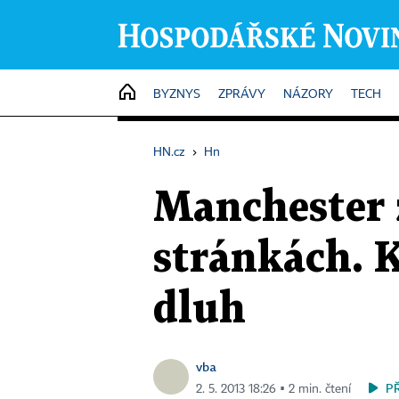
HOME
BYZNYS
ZPRÁVY
NÁZORY
TECH
HN.cz
›
Hn
Manchester 
stránkách. K
dluh
vba
P
2. 5. 2013 18:26 ▪ 2 min. čtení