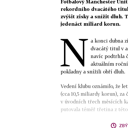
Fotbalový Manchester Unit
rekordního dvacátého titulu
zvýšit zisky a snížit dluh. 
jedenáct miliard korun.
N
a konci dubna z
dvacátý titul v 
navíc podtrhla č
aktuálním roční
pokladny a snížili obří dluh.
Vedení klubu oznámilo, že let
(cca 10,5 miliardy korun), za
v úvodních třech měsících k
putovala téměř třetina z této
ZBÝ