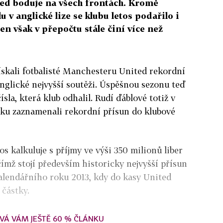
ed boduje na všech frontách. Kromě
 v anglické lize se klubu letos podařilo i
Ten však v přepočtu stále činí více než
ískali fotbalisté Manchesteru United rekordní
anglické nejvyšší soutěži. Úspěšnou sezonu teď
ísla, která klub odhalil. Rudí ďáblové totiž v
ku zaznamenali rekordní přísun do klubové
os kalkuluje s příjmy ve výši 350 milionů liber
 čímž stojí především historicky nejvyšší přísun
alendářního roku 2013, kdy do kasy United
 částky.
VÁ VÁM JEŠTĚ 60 % ČLÁNKU