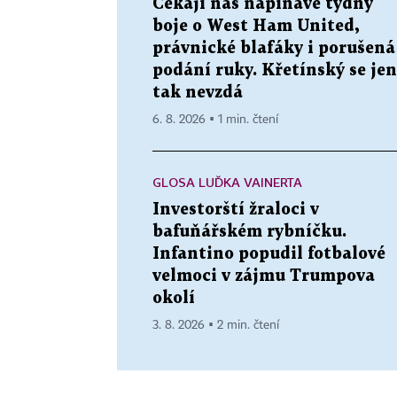
Čekají nás napínavé týdny
boje o West Ham United,
právnické blafáky i porušená
podání ruky. Křetínský se jen
tak nevzdá
6. 8. 2026 ▪ 1 min. čtení
GLOSA LUĎKA VAINERTA
Investorští žraloci v
bafuňářském rybníčku.
Infantino popudil fotbalové
velmoci v zájmu Trumpova
okolí
3. 8. 2026 ▪ 2 min. čtení