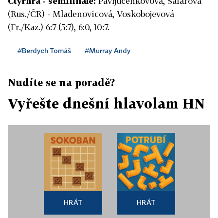
Čtyřhra - semifinále:
Pavljučenkovová, Šafářová
(Rus./ČR) - Mladenovicová, Voskobojevová
(Fr./Kaz.) 6:7 (5:7), 6:0, 10:7.
#Berdych Tomáš
#Murray Andy
Nudíte se na poradě?
Vyřešte dnešní hlavolam HN
HRÁT
HRÁT