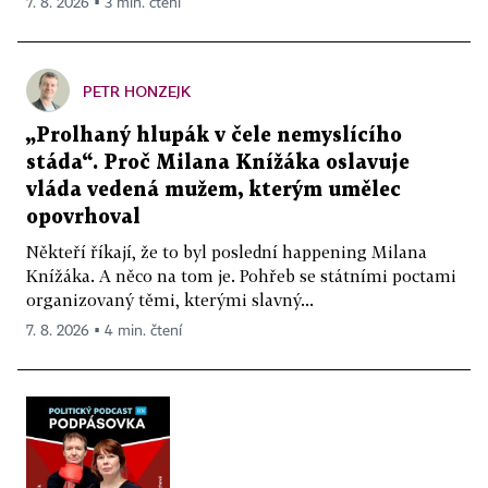
7. 8. 2026 ▪ 3 min. čtení
PETR HONZEJK
„Prolhaný hlupák v čele nemyslícího
stáda“. Proč Milana Knížáka oslavuje
vláda vedená mužem, kterým umělec
opovrhoval
Někteří říkají, že to byl poslední happening Milana
Knížáka. A něco na tom je. Pohřeb se státními poctami
organizovaný těmi, kterými slavný...
7. 8. 2026 ▪ 4 min. čtení