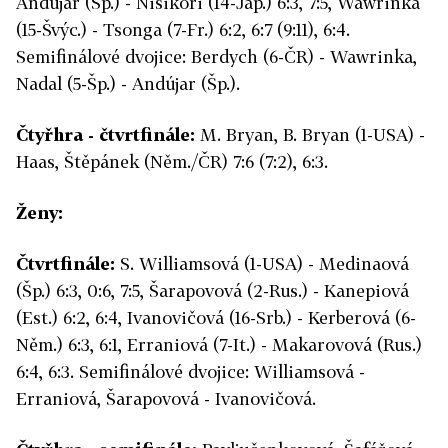
Andújar (Šp.) - Nišikori (14-Jap.) 6:3, 7:5, Wawrinka
(15-Švýc.) - Tsonga (7-Fr.) 6:2, 6:7 (9:11), 6:4.
Semifinálové dvojice: Berdych (6-ČR) - Wawrinka,
Nadal (5-Šp.) - Andújar (Šp.).
Čtyřhra - čtvrtfinále:
M. Bryan, B. Bryan (1-USA) -
Haas, Štěpánek (Něm./ČR) 7:6 (7:2), 6:3.
Ženy:
Čtvrtfinále:
S. Williamsová (1-USA) - Medinaová
(Šp.) 6:3, 0:6, 7:5, Šarapovová (2-Rus.) - Kanepiová
(Est.) 6:2, 6:4, Ivanovičová (16-Srb.) - Kerberová (6-
Něm.) 6:3, 6:1, Erraniová (7-It.) - Makarovová (Rus.)
6:4, 6:3. Semifinálové dvojice: Williamsová -
Erraniová, Šarapovová - Ivanovičová.