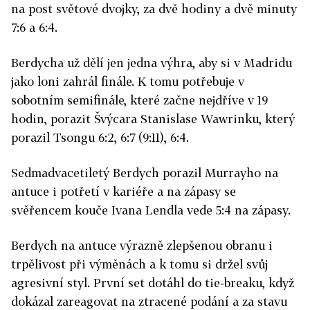
na post světové dvojky, za dvě hodiny a dvě minuty
7:6 a 6:4.
Berdycha už dělí jen jedna výhra, aby si v Madridu
jako loni zahrál finále. K tomu potřebuje v
sobotním semifinále, které začne nejdříve v 19
hodin, porazit Švýcara Stanislase Wawrinku, který
porazil Tsongu 6:2, 6:7 (9:11), 6:4.
Sedmadvacetiletý Berdych porazil Murrayho na
antuce i potřetí v kariéře a na zápasy se
svěřencem kouče Ivana Lendla vede 5:4 na zápasy.
Berdych na antuce výrazně zlepšenou obranu i
trpělivost při výměnách a k tomu si držel svůj
agresivní styl. První set dotáhl do tie-breaku, když
dokázal zareagovat na ztracené podání a za stavu