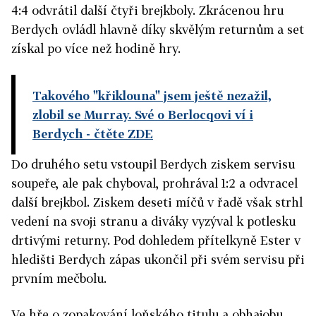
4:4 odvrátil další čtyři brejkboly. Zkrácenou hru
Berdych ovládl hlavně díky skvělým returnům a set
získal po více než hodině hry.
Takového "křiklouna" jsem ještě nezažil,
zlobil se Murray. Své o Berlocqovi ví i
Berdych
- čtěte ZDE
Do druhého setu vstoupil Berdych ziskem servisu
soupeře, ale pak chyboval, prohrával 1:2 a odvracel
další brejkbol. Ziskem deseti míčů v řadě však strhl
vedení na svoji stranu a diváky vyzýval k potlesku
drtivými returny. Pod dohledem přítelkyně Ester v
hledišti Berdych zápas ukončil při svém servisu při
prvním mečbolu.
Ve hře o zopakování loňského titulu a obhajobu