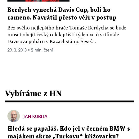
Berdych vynechá Davis Cup, bolí ho
rameno. Navrátil přesto věří v postup
Bez svého nejlepšího hráče Tomáše Berdycha se bude
muset obejít český celek příští týden ve čtvrtfinále
Davisova poháru v Kazachstánu. Šestý...
29. 3. 2013 ▪ 2 min. čtení
Vybíráme z HN
JAN KUBITA
Hledá se papaláš. Kdo jel v černém BMW s
majákem skrze „Turkovu“ křižovatku?