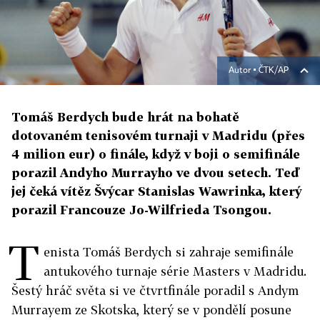
Autor ▪
ČTK/AP
Tomáš Berdych bude hrát na bohatě
dotovaném tenisovém turnaji v Madridu (přes
4 milion eur) o finále, když v boji o semifinále
porazil Andyho Murrayho ve dvou setech. Teď
jej čeká vítěz Švýcar Stanislas Wawrinka, který
porazil Francouze Jo-Wilfrieda Tsongou.
T
enista Tomáš Berdych si zahraje semifinále
antukového turnaje série Masters v Madridu.
Šestý hráč světa si ve čtvrtfinále poradil s Andym
Murrayem ze Skotska, který se v pondělí posune