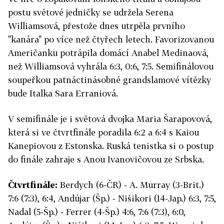
postu světové jedničky se udržela Serena
Williamsová, přestože dnes utrpěla prvního
"kanára" po více než čtyřech letech. Favorizovanou
Američanku potrápila domácí Anabel Medinaová,
než Williamsová vyhrála 6:3, 0:6, 7:5. Semifinálovou
soupeřkou patnáctinásobné grandslamové vítězky
bude Italka Sara Erraniová.
V semifinále je i světová dvojka Maria Šarapovová,
která si ve čtvrtfinále poradila 6:2 a 6:4 s Kaiou
Kanepiovou z Estonska. Ruská tenistka si o postup
do finále zahraje s Anou Ivanovičovou ze Srbska.
Čtvrtfinále:
Berdych (6-ČR) - A. Murray (3-Brit.)
7:6 (7:3), 6:4, Andújar (Šp.) - Nišikori (14-Jap.) 6:3, 7:5,
Nadal (5-Šp.) - Ferrer (4-Šp.) 4:6, 7:6 (7:3), 6:0,