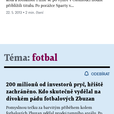
přiblížili titulu. Po porážce Sparty v...
22. 5. 2013 ▪ 2 min. čtení
Téma:
fotbal
ODEBÍRAT
200 milionů od investorů pryč, hřiště
zachráněno. Kdo skutečně vydělal na
divokém pádu fotbalových Zbuzan
Pomyslnou tečku za barvitým příběhem kolem
fotbalových Zbuzan udělal prodej tamního areálu. Po