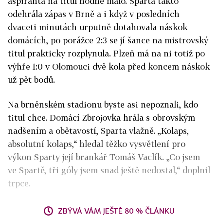
aspiranta na titul hodně málo. Sparta takto
odehrála zápas v Brně a i když v posledních
dvaceti minutách urputně dotahovala náskok
domácích, po porážce 2:3 se jí šance na mistrovský
titul prakticky rozplynula. Plzeň má na ni totiž po
výhře 1:0 v Olomouci dvě kola před koncem náskok
už pět bodů.
Na brněnském stadionu byste asi nepoznali, kdo
titul chce. Domácí Zbrojovka hrála s obrovským
nadšením a obětavostí, Sparta vlažně. „Kolaps,
absolutní kolaps,“ hledal těžko vysvětlení pro
výkon Sparty její brankář Tomáš Vaclík. „Co jsem
ve Spartě, tři góly jsem snad ještě nedostal,“ doplnil
trpce.
ZBÝVÁ VÁM JEŠTĚ 80 % ČLÁNKU