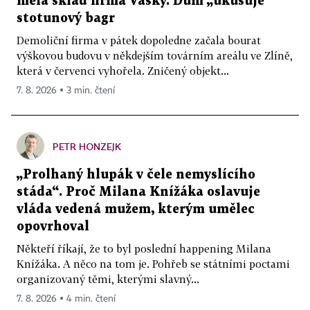
měla sklad firma Vasky. Dům „ukusuje“
stotunový bagr
Demoliční firma v pátek dopoledne začala bourat
výškovou budovu v někdejším továrním areálu ve Zlíně,
která v červenci vyhořela. Zničený objekt...
7. 8. 2026 ▪ 3 min. čtení
PETR HONZEJK
„Prolhaný hlupák v čele nemyslícího
stáda“. Proč Milana Knížáka oslavuje
vláda vedená mužem, kterým umělec
opovrhoval
Někteří říkají, že to byl poslední happening Milana
Knížáka. A něco na tom je. Pohřeb se státními poctami
organizovaný těmi, kterými slavný...
7. 8. 2026 ▪ 4 min. čtení