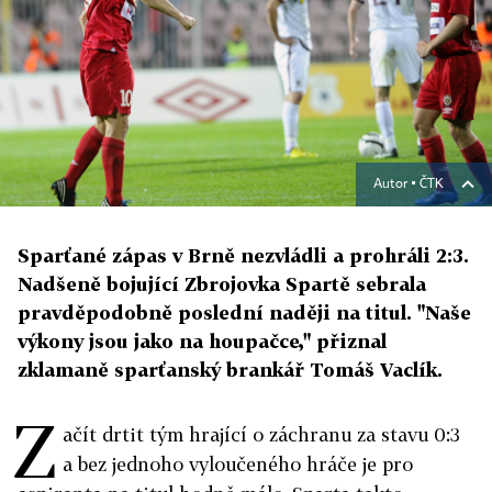
Autor ▪
ČTK
Sparťané zápas v Brně nezvládli a prohráli 2:3.
Nadšeně bojující Zbrojovka Spartě sebrala
pravděpodobně poslední naději na titul. "Naše
výkony jsou jako na houpačce," přiznal
zklamaně sparťanský brankář Tomáš Vaclík.
Z
ačít drtit tým hrající o záchranu za stavu 0:3
a bez jednoho vyloučeného hráče je pro