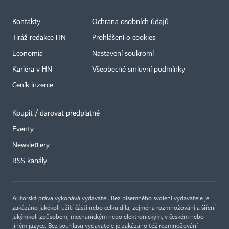
Kontakty
Ochrana osobních údajů
Tiráž redakce HN
Prohlášení o cookies
Economia
Nastavení soukromí
Kariéra v HN
Všeobecné smluvní podmínky
Ceník inzerce
Koupit / darovat předplatné
Eventy
×
Newslettery
RSS kanály
Autorská práva vykonává vydavatel. Bez písemného svolení vydavatele je
zakázáno jakékoli užití částí nebo celku díla, zejména rozmnožování a šíření
jakýmkoli způsobem, mechanickým nebo elektronickým, v českém nebo
jiném jazyce. Bez souhlasu vydavatele je zakázáno též rozmnožování