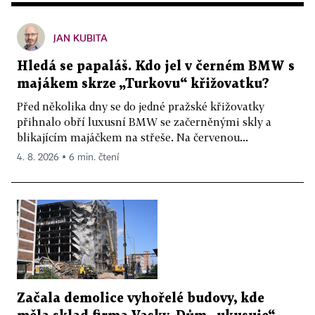
JAN KUBITA
Hledá se papaláš. Kdo jel v černém BMW s
majákem skrze „Turkovu“ křižovatku?
Před několika dny se do jedné pražské křižovatky
přihnalo obří luxusní BMW se začerněnými skly a
blikajícím majáčkem na střeše. Na červenou...
4. 8. 2026 ▪ 6 min. čtení
Začala demolice vyhořelé budovy, kde