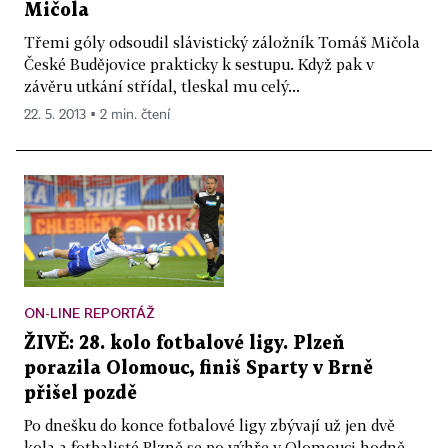
Mičola
Třemi góly odsoudil slávistický záložník Tomáš Mičola
České Budějovice prakticky k sestupu. Když pak v
závěru utkání střídal, tleskal mu celý...
22. 5. 2013 ▪ 2 min. čtení
ON-LINE REPORTÁŽ
ŽIVĚ: 28. kolo fotbalové ligy. Plzeň
porazila Olomouc, finiš Sparty v Brně
přišel pozdě
Po dnešku do konce fotbalové ligy zbývají už jen dvě
kola a fotbalisté Plzně se po výhře v Olomouci hodně