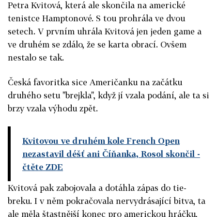
Petra Kvitová, která ale skončila na americké
tenistce Hamptonové. S tou prohrála ve dvou
setech. V prvním uhrála Kvitová jen jeden game a
ve druhém se zdálo, že se karta obrací. Ovšem
nestalo se tak.
Česká favoritka sice Američanku na začátku
druhého setu "brejkla", když jí vzala podání, ale ta si
brzy vzala výhodu zpět.
Kvitovou ve druhém kole French Open
nezastavil déšť ani Číňanka, Rosol skončil
-
čtěte ZDE
Kvitová pak zabojovala a dotáhla zápas do tie-
breku. I v něm pokračovala nervydrásající bitva, ta
ale měla štastnější konec pro americkou hráčku,