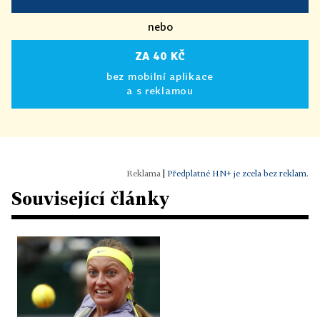
nebo
ZA 40 KČ
bez mobilní aplikace
a s reklamou
|
Předplatné HN+ je zcela bez reklam.
Související články