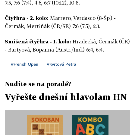
7:5, 7:6 (7:4), 4:6, 6:7 (10:12), 10:8.
Čtyřhra - 2. kolo:
Marrero, Verdasco (8-Šp.) -
Čermák, Mertiňák (ČR/SR) 7:6 (7:5), 6:3.
Smíšená čtyřhra - 1. kolo:
Hradecká, Čermák (ČR)
- Bartyová, Bopanna (Austr./Ind.) 6:4, 6:4.
#French Open
#Kvitová Petra
Nudíte se na poradě?
Vyřešte dnešní hlavolam HN