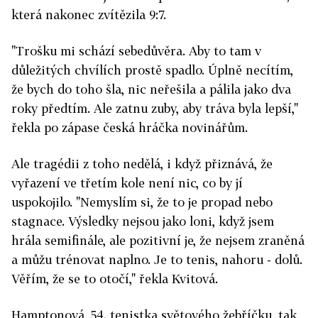
která nakonec zvítězila 9:7.
"Trošku mi schází sebedůvěra. Aby to tam v
důležitých chvílích prostě spadlo. Úplně necítím,
že bych do toho šla, nic neřešila a pálila jako dva
roky předtím. Ale zatnu zuby, aby tráva byla lepší,"
řekla po zápase česká hráčka novinářům.
Ale tragédii z toho nedělá, i když přiznává, že
vyřazení ve třetím kole není nic, co by jí
uspokojilo. "Nemyslím si, že to je propad nebo
stagnace. Výsledky nejsou jako loni, když jsem
hrála semifinále, ale pozitivní je, že nejsem zraněná
a můžu trénovat naplno. Je to tenis, nahoru - dolů.
Věřím, že se to otočí," řekla Kvitová.
Hamptonová, 54. tenistka světového žebříčku, tak