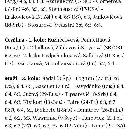
(Arg.) 4:6, 6:1, 6:3, Azarenková (3-Běl.) - Cornetová
(31-Fr.) 4:6, 6:3, 6:1, Stephensová (17-USA) -
Erakovicová (N. Zél.) 6:4, 6:7 (5:7), 6:3, Jankovičová
(18-Srb.) - Stosurová (9-Austr.) 3:6, 6:3, 6:4.
Čtyřhra - 1. kolo:
Kuzněcovová, Pennettaová
(Rus./It.) - Cibulková, Záhlavová-Strýcová (SR/ČR)
6:2, 6:3. 2. kolo: Pavljučenkovová, Šafářová (11-Rus./
ČR) - Garciaová, M. Johanssonová (Fr.) 6:2, 6:4.
Muži - 3. kolo:
Nadal (3-Šp.) - Fognini (27-It.) 7:6
(7:5), 6:4, 6:4, Gasquet (7-Fr.) - Davyděnko (Rus.) 6:4,
6:4, 6:3, Južnyj (29-Rus.) - Tipsarevič (8-Srb.) 6:4,
6:4, 6:3, Nišikori (13-Jap.) - Paire (24-Fr.) 6:3, 6:7
(3:7), 6:4, 6:1, Djokovič (1-Srb.) - Dimitrov (26-Bulh.)
6:2, 6:2, 6:3, Wawrinka (9-Švýc.) - Janowicz (21-Pol.)
6:3, 6:7 (2:7), 6:3, 6:3, Haas (12-Něm.) - Isner (19-USA)