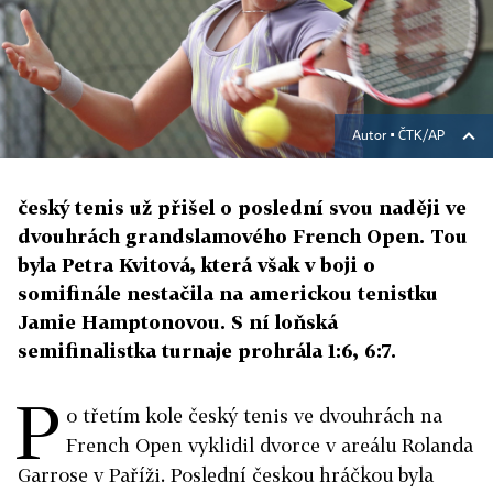
Autor ▪
ČTK/AP
český tenis už přišel o poslední svou naději ve
dvouhrách grandslamového French Open. Tou
byla Petra Kvitová, která však v boji o
somifinále nestačila na americkou tenistku
Jamie Hamptonovou. S ní loňská
semifinalistka turnaje prohrála 1:6, 6:7.
P
o třetím kole český tenis ve dvouhrách na
French Open vyklidil dvorce v areálu Rolanda
Garrose v Paříži. Poslední českou hráčkou byla