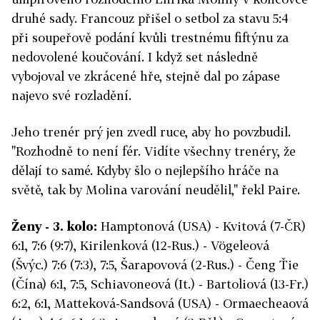
druhé sady. Francouz přišel o setbol za stavu 5:4
při soupeřově podání kvůli trestnému fiftýnu za
nedovolené koučování. I když set následně
vybojoval ve zkrácené hře, stejně dal po zápase
najevo své rozladění.
Jeho trenér prý jen zvedl ruce, aby ho povzbudil.
"Rozhodně to není fér. Vidíte všechny trenéry, že
dělají to samé. Kdyby šlo o nejlepšího hráče na
světě, tak by Molina varování neudělil," řekl Paire.
Ženy - 3. kolo:
Hamptonová (USA) - Kvitová (7-ČR)
6:1, 7:6 (9:7), Kirilenková (12-Rus.) - Vögeleová
(Švýc.) 7:6 (7:3), 7:5, Šarapovová (2-Rus.) - Čeng Ťie
(Čína) 6:1, 7:5, Schiavoneová (It.) - Bartoliová (13-Fr.)
6:2, 6:1, Matteková-Sandsová (USA) - Ormaecheaová