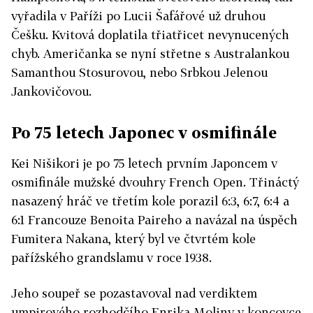
vyřadila v Paříži po Lucii Šafářové už druhou
Češku. Kvitová doplatila třiatřicet nevynucených
chyb. Američanka se nyní střetne s Australankou
Samanthou Stosurovou, nebo Srbkou Jelenou
Jankovičovou.
Po 75 letech Japonec v osmifinále
Kei Nišikori je po 75 letech prvním Japoncem v
osmifinále mužské dvouhry French Open. Třináctý
nasazený hráč ve třetím kole porazil 6:3, 6:7, 6:4 a
6:1 Francouze Benoita Paireho a navázal na úspěch
Fumitera Nakana, který byl ve čtvrtém kole
pařížského grandslamu v roce 1938.
Jeho soupeř se pozastavoval nad verdiktem
umpirového rozhodčího Enrika Moliny v koncovce