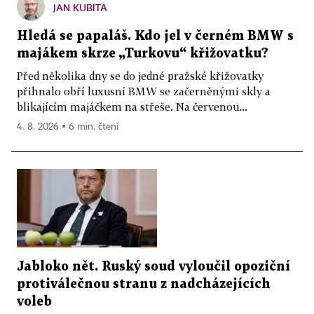
JAN KUBITA
Hledá se papaláš. Kdo jel v černém BMW s
majákem skrze „Turkovu“ křižovatku?
Před několika dny se do jedné pražské křižovatky
přihnalo obří luxusní BMW se začerněnými skly a
blikajícím majáčkem na střeše. Na červenou...
4. 8. 2026 ▪ 6 min. čtení
Jabloko nět. Ruský soud vyloučil opoziční
protiválečnou stranu z nadcházejících
voleb