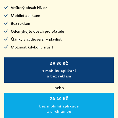
Veškerý obsah HN.cz
Mobilní aplikace
Bez reklam
Odemykejte obsah pro přátele
Články v audioverzi + playlist
Možnost kdykoliv zrušit
ZA 80 KČ
s mobilní aplikací
a bez reklam
nebo
ZA 40 KČ
bez mobilní aplikace
a s reklamou