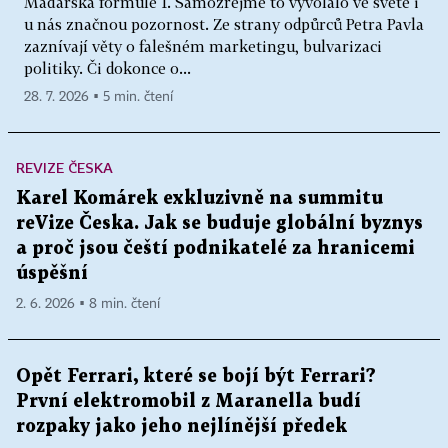
Maďarska formule 1. Samozřejmě to vyvolalo ve světě i
u nás značnou pozornost. Ze strany odpůrců Petra Pavla
zaznívají věty o falešném marketingu, bulvarizaci
politiky. Či dokonce o...
28. 7. 2026 ▪ 5 min. čtení
REVIZE ČESKA
Karel Komárek exkluzivně na summitu
reVize Česka. Jak se buduje globální byznys
a proč jsou čeští podnikatelé za hranicemi
úspěšní
2. 6. 2026 ▪ 8 min. čtení
Opět Ferrari, které se bojí být Ferrari?
První elektromobil z Maranella budí
rozpaky jako jeho nejlínější předek