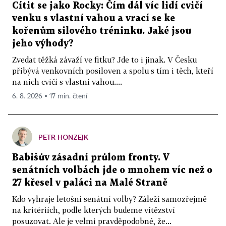
Cítit se jako Rocky: Čím dál víc lidí cvičí
venku s vlastní vahou a vrací se ke
kořenům silového tréninku. Jaké jsou
jeho výhody?
Zvedat těžká závaží ve fitku? Jde to i jinak. V Česku
přibývá venkovních posiloven a spolu s tím i těch, kteří
na nich cvičí s vlastní vahou....
6. 8. 2026 ▪ 17 min. čtení
PETR HONZEJK
Babišův zásadní průlom fronty. V
senátních volbách jde o mnohem víc než o
27 křesel v paláci na Malé Straně
Kdo vyhraje letošní senátní volby? Záleží samozřejmě
na kritériích, podle kterých budeme vítězství
posuzovat. Ale je velmi pravděpodobné, že...