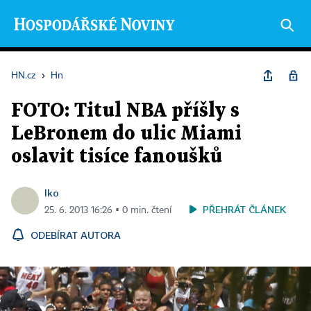
HN.cz
›
Hn
FOTO: Titul NBA příšly s
LeBronem do ulic Miami
oslavit tisíce fanoušků
lko
PŘEHRÁT ČLÁNEK
25. 6. 2013 16:26 ▪ 0 min. čtení
ODEBÍRAT AUTORA