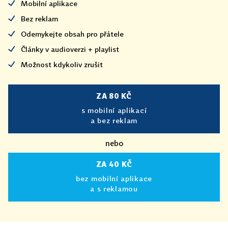
Mobilní aplikace
Bez reklam
Odemykejte obsah pro přátele
Články v audioverzi + playlist
Možnost kdykoliv zrušit
ZA 80 KČ
s mobilní aplikací
a bez reklam
nebo
ZA 40 KČ
bez mobilní aplikace
a s reklamou