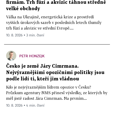
firmám. Trh fúzí a akvizic táhnou středně
velké obchody
Válka na Ukrajině, energetická krize a prostředí
vyšších úrokových sazeb v posledních letech tlumily
trh fúzí a akvizic ve střední Evropě....
10. 8. 2026 ▪ 3 min. čtení
PETR HONZEJK
Česko je země Járy Cimrmana.
Nejvýraznějšími opozičními politiky jsou
podle lidí ti, kteří jim vládnou
Kdo je nejvýraznějším lídrem opozice v Česku?
Průzkum agentury NMS přinesl výsledky, ze kterých by
měl jistě radost Jára Cimrman. Na prvním...
10. 8. 2026 ▪ 4 min. čtení