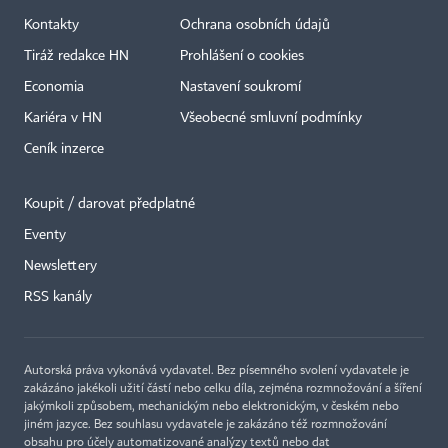
Kontakty
Ochrana osobních údajů
Tiráž redakce HN
Prohlášení o cookies
Economia
Nastavení soukromí
Kariéra v HN
Všeobecné smluvní podmínky
Ceník inzerce
Koupit / darovat předplatné
Eventy
×
Newslettery
RSS kanály
Autorská práva vykonává vydavatel. Bez písemného svolení vydavatele je
zakázáno jakékoli užití částí nebo celku díla, zejména rozmnožování a šíření
jakýmkoli způsobem, mechanickým nebo elektronickým, v českém nebo
jiném jazyce. Bez souhlasu vydavatele je zakázáno též rozmnožování
obsahu pro účely automatizované analýzy textů nebo dat