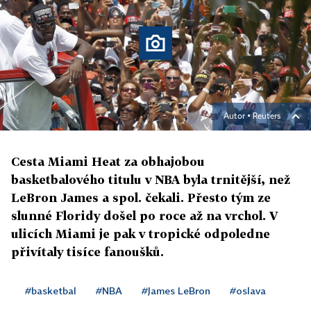
Autor ▪
Reuters
Cesta Miami Heat za obhajobou
basketbalového titulu v NBA byla trnitější, než
LeBron James a spol. čekali. Přesto tým ze
slunné Floridy došel po roce až na vrchol. V
ulicích Miami je pak v tropické odpoledne
přivítaly tisíce fanoušků.
#basketbal
#NBA
#James LeBron
#oslava