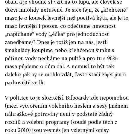
obalu a je vhodné si vzít na to lupu, ale člověk se
dozví mnohdy netušené. Je sice fajn, že „křehčené“
maso je o kousek levnější než poctivá kýta, ale je to
maso levnější i potom, co odečteme hmotnost
„napíchané“ vody („éčka“ pro jednoduchost
zanedbáme)? Dnes je totiž jen na nás, jestli
šmakulády koupíme, nebo křehčenou šunku s
pětinou vody necháme na pultě a pro tu s 96%
masa půjdeme o dům dál. A nemusí to být tak
daleko, jak by se mohlo zdát, často stačí zajet jen o
parkoviště vedle.
V politice to je složitější. Bilboardy zde nepomohou
(mezi vytvořením volebního heslem a sexy jménem
náhražkové potraviny není v podstatě žádný
rozdíl) a volební programy (soudě podle těch z
roku 2010) jsou vesměs jen vzletnými opisy