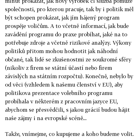
minut prokázat, jak nový výrobek či služba pomůže
společnosti, pro kterou pracuje, tak by i politik měl
být schopen prokázat, jak jím hájený program
prospěje voličům. A to včetně informací, jak bude
zavádění programu do praxe probíhat, jaké na to
potřebuje zdroje a včetně rizikové analýzy. Výkony
politiků přitom mohou hodnotit jak náhodní
občané, tak lidé se zkušenostmi ze soukromé sféry
(nikoliv z firem se státní účastí nebo firem
závislých na státním rozpočtu). Konečně, nebylo by
od věci (vzhledem k našemu členství v EU), aby
politikova prezentace volebního programu
probíhala v některém z pracovním jazyce EU,
abychom se přesvědčili, s jakou grácií budou hájit
naše zájmy i na evropské scéně...
Takže, vnímejme, co kupujeme a koho budeme volit.