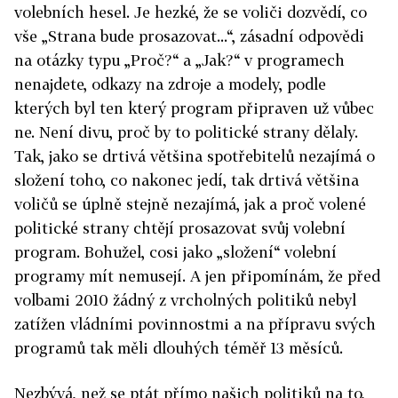
volebních hesel. Je hezké, že se voliči dozvědí, co
vše „Strana bude prosazovat...“, zásadní odpovědi
na otázky typu „Proč?“ a „Jak?“ v programech
nenajdete, odkazy na zdroje a modely, podle
kterých byl ten který program připraven už vůbec
ne. Není divu, proč by to politické strany dělaly.
Tak, jako se drtivá většina spotřebitelů nezajímá o
složení toho, co nakonec jedí, tak drtivá většina
voličů se úplně stejně nezajímá, jak a proč volené
politické strany chtějí prosazovat svůj volební
program. Bohužel, cosi jako „složení“ volební
programy mít nemusejí. A jen připomínám, že před
volbami 2010 žádný z vrcholných politiků nebyl
zatížen vládními povinnostmi a na přípravu svých
programů tak měli dlouhých téměř 13 měsíců.
Nezbývá, než se ptát přímo našich politiků na to,