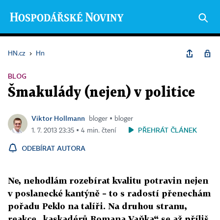
HN.cz
›
Hn
BLOG
Šmakulády (nejen) v politice
Viktor Hollmann
bloger ▪ bloger
PŘEHRÁT ČLÁNEK
1. 7. 2013 23:35 ▪ 4 min. čtení
ODEBÍRAT AUTORA
Ne, nehodlám rozebírat kvalitu potravin nejen
v poslanecké kantýně – to s radostí přenechám
pořadu Peklo na talíři. Na druhou stranu,
reakce „kaskadérů Romana Vaňka“ se až příliš