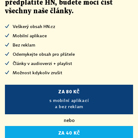
předplatíte HN, budete moci číst
všechny naše články
.
Veškerý obsah HN.cz
Mobilní aplikace
Bez reklam
Odemykejte obsah pro přátele
Články v audioverzi + playlist
Možnost kdykoliv zrušit
ZA 80 KČ
s mobilní aplikací
a bez reklam
nebo
ZA 40 KČ