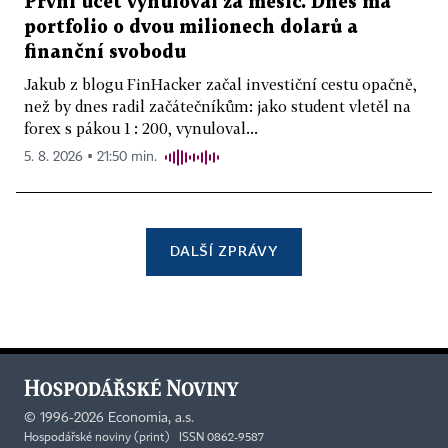
První účet vynuloval za měsíc. Dnes má
portfolio o dvou milionech dolarů a
finanční svobodu
Jakub z blogu FinHacker začal investiční cestu opačně,
než by dnes radil začátečníkům: jako student vletěl na
forex s pákou 1 : 200, vynuloval...
5. 8. 2026 ▪ 21:50 min.
DALŠÍ ZPRÁVY
©
1996-2026
Economia, a.s.
Hospodářské noviny (print) ISSN 0862-9587