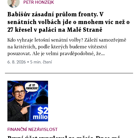
PETR HONZEJK
Babišův zásadní průlom fronty. V
senátních volbách jde o mnohem víc než o
27 křesel v paláci na Malé Straně
Kdo vyhraje letošní senátní volby? Záleží samozřejmě
na kritériích, podle kterých budeme vítězství
posuzovat. Ale je velmi pravděpodobné, že...
6. 8. 2026 ▪ 5 min. čtení
FINANČNÍ NEZÁVISLOST