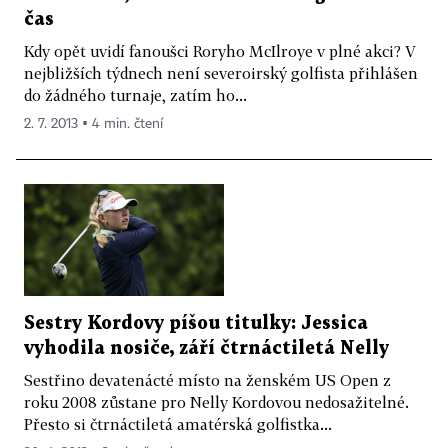
čas
Kdy opět uvidí fanoušci Roryho McIlroye v plné akci? V
nejbližších týdnech není severoirský golfista přihlášen
do žádného turnaje, zatím ho...
2. 7. 2013 ▪ 4 min. čtení
Sestry Kordovy píšou titulky: Jessica
vyhodila nosiče, září čtrnáctiletá Nelly
Sestřino devatenácté místo na ženském US Open z
roku 2008 zůstane pro Nelly Kordovou nedosažitelné.
Přesto si čtrnáctiletá amatérská golfistka...