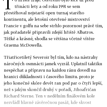
T
třinácti lety a od roku 1991 se sem
přestěhoval nejstarší open turnaj starého
kontinentu, ale letošní otevřené mistrovství
Francie v golfu na sebe strhlo pozornost právě tím,
jak pořadatelé připravili zdejší hřiště Albatros.
Těžké a krásné, shodla se většina včetně vítěze
Graema McDowella.
Třiatřicetiletý Severoir byl tím, kdo na nástrahy
náročných osmnácti jamek vyzrál. Uplatnil taktiku
nespěchat a přípravu na každou ránu dovedl na
hranici důkladnosti i časového limitu. proto je
jeho konečné skóre devět ran pod par o čtyři lepší,
než s jakým skončil druhý v pořadí, Jihoafričan
Richard Sterne. Ten v nedělním finálovém kole
nezvládl hlavně závěrečnou pasáž, kde skvost