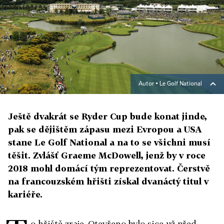
Autor ▪
Le Golf National
Ještě dvakrát se Ryder Cup bude konat jinde,
pak se dějištěm zápasu mezi Evropou a USA
stane Le Golf National a na to se všichni musí
těšit. Zvlášť Graeme McDowell, jenž by v roce
2018 mohl domácí tým reprezentovat. Čerstvě
na francouzském hřišti získal dvanáctý titul v
kariéře.
o hřiště zraje. Otevřeno bylo sice už před