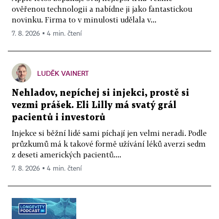
ověřenou technologii a nabídne ji jako fantastickou
novinku. Firma to v minulosti udělala v...
7. 8. 2026 ▪ 4 min. čtení
LUDĚK VAINERT
Nehladov, nepíchej si injekci, prostě si
vezmi prášek. Eli Lilly má svatý grál
pacientů i investorů
Injekce si běžní lidé sami píchají jen velmi neradi. Podle
průzkumů má k takové formě užívání léků averzi sedm
z deseti amerických pacientů....
7. 8. 2026 ▪ 4 min. čtení