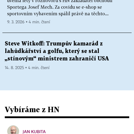
dvěma lety v rozhovoru s HN zakladatel obchodu
Sportega Josef Mech. Za covidu se e-shop se
sportovním vybavením spálil právě na těchto...
9. 3. 2026 ▪ 4 min. čtení
Steve Witkoff: Trumpův kamarád z
lahůdkářství a golfu, který se stal
„stínovým“ ministrem zahraničí USA
14. 8. 2025 ▪ 4 min. čtení
Vybíráme z HN
JAN KUBITA