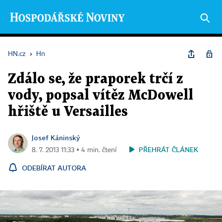
HN.cz
›
Hn
Zdálo se, že praporek trčí z
vody, popsal vítěz McDowell
hřiště u Versailles
Josef Káninský
PŘEHRÁT ČLÁNEK
8. 7. 2013 11:33 ▪ 4 min. čtení
ODEBÍRAT AUTORA