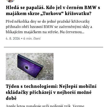
Hledá se papaláš. Kdo jel v černém BMW s
majákem skrze „Turkovu“ křižovatku?
Před několika dny se do jedné pražské křižovatky
přihnalo obří luxusní BMW se začerněnými skly a
blikajícím majáčkem na střeše. Na červenou...
4. 8. 2026 ▪ 6 min. čtení
Týden s technologiemi: Nejlepší mobilní
skládačky přicházejí v nejhorší možné
době
Apple letos zopakuje svůj nejlepší trik. Vezme