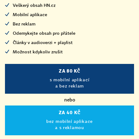
Veškerý obsah HN.cz
Mobilní aplikace
Bez reklam
Odemykejte obsah pro přátele
Články v audioverzi + playlist
Možnost kdykoliv zrušit
ZA 80 KČ
s mobilní aplikací
a bez reklam
nebo
ZA 40 KČ
bez mobilní aplikace
a s reklamou