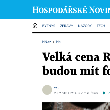
HOME
BYZNYS
ZPRÁVY
NÁZORY
TECH
HN.cz
›
Hn
Velká cena R
budou mít f
vsc
P
23. 7. 2013 17:03 ▪ 2 min. čtení