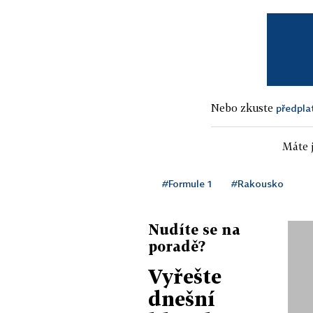
Nebo zkuste
předpla
Máte j
#Formule 1
#Rakousko
Nudíte se na
poradě?
Vyřešte
dnešní