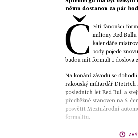
Spielbergu má být velkým l
němu dostanou za pár hod
Č
eští fanoušci for
miliony Red Bullu
kalendáře mistrovs
body pojede znovu 
budou mít formuli 1 doslova 
Na konání závodu se dohodli
rakouský miliardář Dietrich M
posledních let Red Bull a st
předběžně stanoven na 6. čer
posvětit Mezinárodní automob
formalitu.
ZBÝ