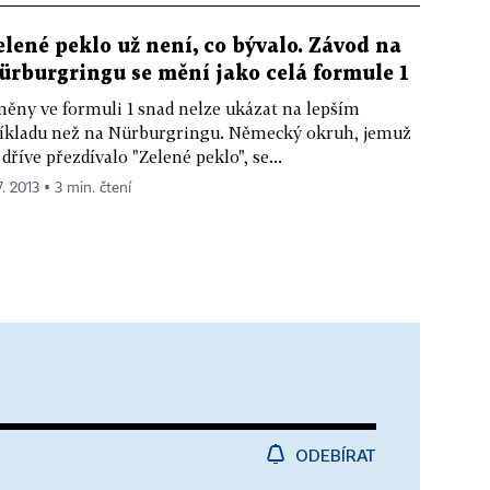
elené peklo už není, co bývalo. Závod na
ürburgringu se mění jako celá formule 1
ěny ve formuli 1 snad nelze ukázat na lepším
íkladu než na Nürburgringu. Německý okruh, jemuž
 dříve přezdívalo "Zelené peklo", se...
7. 2013 ▪ 3 min. čtení
ODEBÍRAT