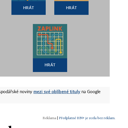
HRÁT
HRÁT
HRÁT
mezi své oblíbené tituly
ospodářské noviny
na Google
|
Předplatné HN+ je zcela bez reklam.