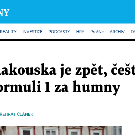
REALITY
INVESTICE
PODCASTY
HRY
PročNe
ARCHIV
D
akouska je zpět, češ
ormuli 1 za humny
ŘEHRÁT ČLÁNEK