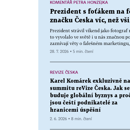
KOMENTÁŘ PETRA HONZEJKA
Prezident s foťákem na f
značku Česka víc, než v
Prezident strávil víkend jako fotogra
to vyvolalo ve světě i u nás značnou p
zaznívají věty o falešném marketingu, b
28. 7. 2026 ▪ 5 min. čtení
REVIZE ČESKA
Karel Komárek exkluzivně n
summitu reVize Česka. Jak se
buduje globální byznys a pro
jsou čeští podnikatelé za
hranicemi úspěšní
2. 6. 2026 ▪ 8 min. čtení