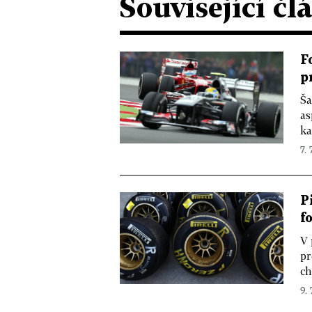
Související čl
F
p
Ša
as
ka
7. 
P
f
V 
pr
ch
9. 