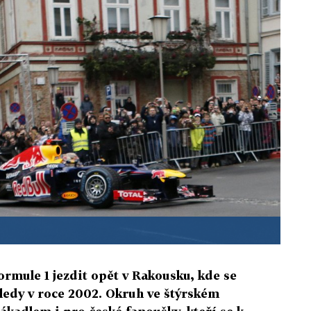
ormule 1 jezdit opět v Rakousku, kde se
ledy v roce 2002. Okruh ve štýrském