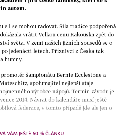
ákadlem i pro české fanoušky, kteří se k
in autem.
mule 1 se mohou radovat. Síla tradice podpořená
 dokázala vrátit Velkou cenu Rakouska zpět do
tví světa. V zemi našich jižních sousedů se o
po jedenácti letech. Příznivci z Česka tak
za humny.
 promotér šampionátu Bernie Ecclestone a
ateschitz, spolumajitel nejlepší stáje
ejnojmenného výrobce nápojů. Termín závodu je
vence 2014. Návrat do kalendáře musí ještě
ilová federace, v tomto případě jde ale jen o
VÁ VÁM JEŠTĚ 60 % ČLÁNKU