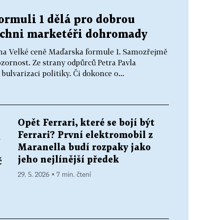
ormuli 1 dělá pro dobrou
šichni marketéři dohromady
f na Velké ceně Maďarska formule 1. Samozřejmě
ozornost. Ze strany odpůrců Petra Pavla
ulvarizaci politiky. Či dokonce o...
Opět Ferrari, které se bojí být
Ferrari? První elektromobil z
a
Maranella budí rozpaky jako
jeho nejlínější předek
č
29. 5. 2026 ▪ 7 min. čtení