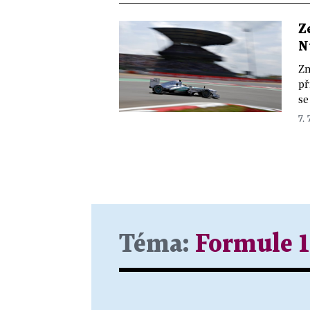
Z
N
Zm
př
se
7. 
Téma:
Formule 1