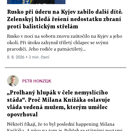
Rusko při úderu na Kyjev zabilo další dítě.
Zelenskyj hledá řešení nedostatku zbraní
proti balistickým střelám
Rusko v noci na sobotu znovu zaútočilo na Kyjev a jeho
okolí. Při útoku zahynul tříletý chlapec se svými
prarodiči. Jeho rodiče a patnáctiletý...
8. 8. 2026 ▪ 3 min. čtení
PETR HONZEJK
„Prolhaný hlupák v čele nemyslícího
stáda“. Proč Milana Knížáka oslavuje
vláda vedená mužem, kterým umělec
opovrhoval
Někteří říkají, že to byl poslední happening Milana
Knížáka. A něco na tom je. Pohřeb se státními poctami