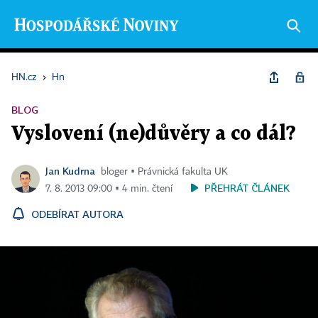
HN.cz
›
Hn
BLOG
Vyslovení (ne)důvěry a co dál?
Jan Kudrna
bloger ▪ Právnická fakulta UK
PŘEHRÁT ČLÁNEK
7. 8. 2013 09:00 ▪ 4 min. čtení
ODEBÍRAT AUTORA