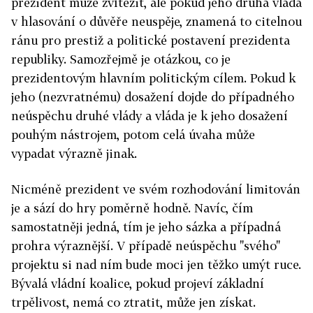
prezident může zvítězit, ale pokud jeho druhá vláda
v hlasování o důvěře neuspěje, znamená to citelnou
ránu pro prestiž a politické postavení prezidenta
republiky. Samozřejmě je otázkou, co je
prezidentovým hlavním politickým cílem. Pokud k
jeho (nezvratnému) dosažení dojde do případného
neúspěchu druhé vlády a vláda je k jeho dosažení
pouhým nástrojem, potom celá úvaha může
vypadat výrazně jinak.
Nicméně prezident ve svém rozhodování limitován
je a sází do hry poměrně hodně. Navíc, čím
samostatněji jedná, tím je jeho sázka a případná
prohra výraznější. V případě neúspěchu "svého"
projektu si nad ním bude moci jen těžko umýt ruce.
Bývalá vládní koalice, pokud projeví základní
trpělivost, nemá co ztratit, může jen získat.