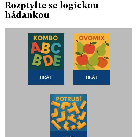
Rozptylte se logickou
hádankou
HRÁT
HRÁT